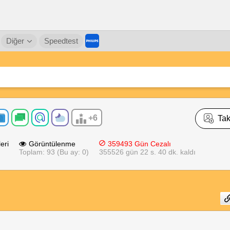
Diğer
Speedtest
+6
Tak
eri
Görüntülenme
359493 Gün Cezalı
Toplam: 93 (Bu ay: 0)
355526 gün 22 s. 40 dk. kaldı