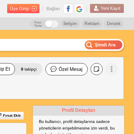
Yeni Kayıt
Üye Girişi
Bağlan
Koyu
İletişim
Reklam
Destek
Tema
Şimdi Ara
ip Et
0
takipçi
Özel Mesaj
Profil Detayları
Fırsat Ekle
Bu kullanıcı, profil detaylarına sadece
yöneticilerin erişebilmesine izin verdi, bu