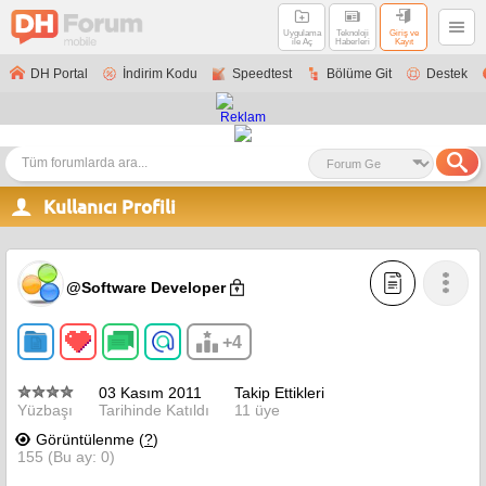
Uygulama
Teknoloji
Giriş ve
ile Aç
Haberleri
Kayıt
DH Portal
İndirim Kodu
Speedtest
Bölüme Git
Destek
Kullanıcı Profili
@Software Developer
+4
03 Kasım 2011
Takip Ettikleri
Yüzbaşı
Tarihinde Katıldı
11 üye
Görüntülenme (
?
)
155 (Bu ay: 0)