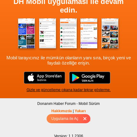
DH Mobil uygulaması ile devam
edin.
Mobil tarayıcınız ile mümkün olanların yanı sıra, birçok yeni ve
faydalı özelliğe erişin.
Gizle ve güncelleme çıkana kadar tekrar gösterme.
Donanım Haber Forum - Mobil Sürüm
Hakkımızda
|
Yukarı
Uygulama ile Aç
Tam sürüm için Tıklayınız
Version: 1.1.2306