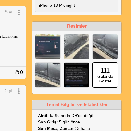
iPhone 13 Midnight
5 yıl
Resimler
 kadar 
kam
111
0
Galeride
Göster
5 yıl
Temel Bilgiler ve İstatistikler
Aktiflik:
Şu anda DH'de değil
Son Giriş:
5 gün önce
Son Mesaj Zamanı:
3 hafta