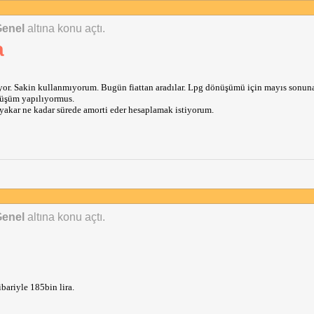
Genel
altına konu açtı.
a
ıyor. Sakin kullanmıyorum. Bugün fiattan aradılar. Lpg dönüşümü için mayıs sonuna
üşüm yapılıyormus. 
 yakar ne kadar sürede amorti eder hesaplamak istiyorum. 
Genel
altına konu açtı.
tibariyle 185bin lira. 