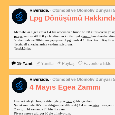
Riverside.
·
Otomobil ve Otomotiv Dünyası 
Lpg Dönüşümü Hakkınd
Merhabalar. Egea cross 1.4 fire aracım var. Kmde 65-68 kuruş civarı yak
panya
 varmış. 4900 tl ye landirenzo kit ile 5 yıl 
garanti
 bozulmadan dön
Yılda ortalama 20bin km yapıyoruz. Lpg burda 4.10 lira civarı. Kaç litre
Tecrübeli arkadaşlardan yardım istiyorum. 
Teşekkürler. 
19 Yanıt
Yanıtla
Paylaş
Favorilere Ekle
Riverside.
·
Otomobil ve Otomotiv Dünyası 
4 Mayıs Egea Zammı
Evet arkadaşlar bugün itibariyle yine 
zam
 geldi egealara. 
Şubat sonunda 165bine aldığım(metalik renk) 1.4 urban 
egea
 cross, an i
2 ay gibi bi zamanda 20 bin lira zam. 
Piyasa nereye gidiyor böyle bilmiyorum. 