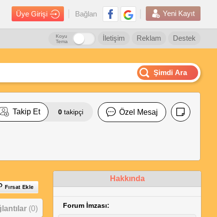
Yeni Kayıt
Üye Girişi
Bağlan
Koyu
İletişim
Reklam
Destek
Tema
Şimdi Ara
Takip Et
0
takipçi
Özel Mesaj
Hakkında
Fırsat Ekle
Forum İmzası:
antılar
(0)