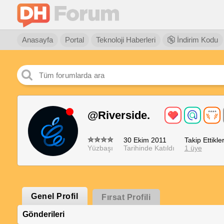
Anasayfa
Portal
Teknoloji Haberleri
İndirim Kodu
@Riverside.
30 Ekim 2011
Takip Ettikler
Yüzbaşı
Tarihinde Katıldı
1 üye
Genel Profil
Fırsat Profili
Gönderileri