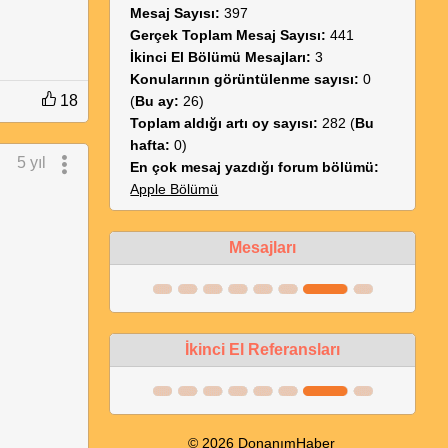
Mesaj Sayısı:
397
Gerçek Toplam Mesaj Sayısı:
441
İkinci El Bölümü Mesajları:
3
Konularının görüntülenme sayısı:
0
18
(
Bu ay:
26)
Toplam aldığı artı oy sayısı:
282 (
Bu
hafta:
0)
5 yıl
En çok mesaj yazdığı forum bölümü:
Apple Bölümü
Mesajları
İkinci El Referansları
© 2026 DonanımHaber