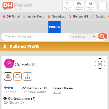
Uygulama
Teknoloji
Giriş ve
ile Aç
Haberleri
Kayıt
DH Portal
İndirim Kodu
Speedtest
Bölüme Git
Destek
Kullanıcı Profili
P
@placebo90
22 Haziran 2011
Takip Ettikleri
Teğmen
Tarihinde Katıldı
0 üye
Görüntülenme (
?
)
29 (Bu ay: 0)