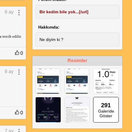
6 ay
Bir kedim bile yok...[/url]
Hakkımda:
tercih edilir.
Ne diyim ki ?
0
Resimler
6 ay
291
Galeride
0
Göster
7 ay