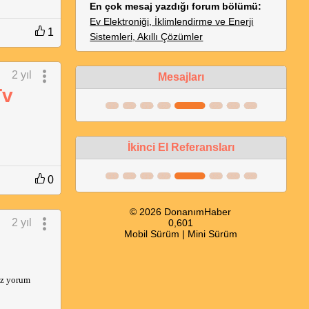
En çok mesaj yazdığı forum bölümü:
Ev Elektroniği, İklimlendirme ve Enerji
1
Sistemleri, Akıllı Çözümler
2 yıl
Mesajları
Tv
İkinci El Referansları
0
© 2026 DonanımHaber
2 yıl
0,601
Mobil Sürüm
|
Mini Sürüm
haz yorum