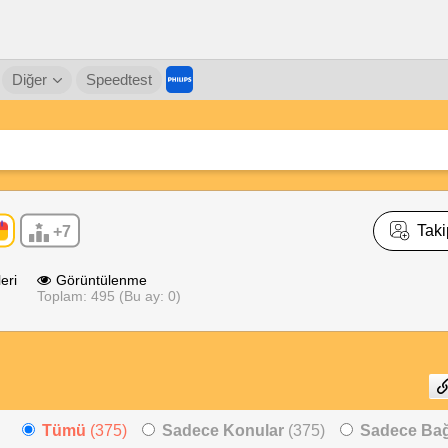
Diğer
Speedtest
Taki
+7
eri
Görüntülenme
Toplam: 495 (Bu ay: 0)
Tümü
(375)
Sadece Konular
(375)
Sadece Bağl