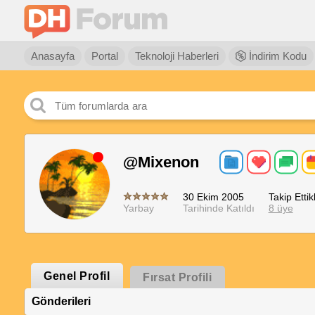
Anasayfa
Portal
Teknoloji Haberleri
İndirim Kodu
@Mixenon
30 Ekim 2005
Takip Ettikl
Yarbay
Tarihinde Katıldı
8 üye
Genel Profil
Fırsat Profili
Gönderileri