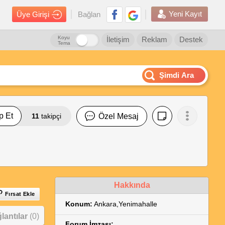
Yeni Kayıt
Üye Girişi
Bağlan
Koyu
İletişim
Reklam
Destek
Tema
Şimdi Ara
p Et
11
takipçi
Özel Mesaj
Hakkında
Fırsat Ekle
Konum:
Ankara,Yenimahalle
antılar
(0)
Forum İmzası: