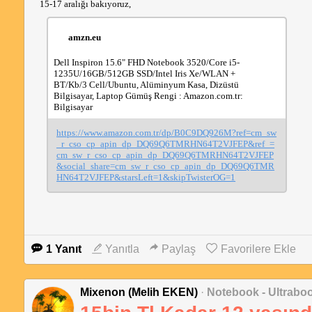
15-17 aralığı bakıyoruz,
amzn.eu
Dell Inspiron 15.6" FHD Notebook 3520/Core i5-
1235U/16GB/512GB SSD/Intel Iris Xe/WLAN + 
BT/Kb/3 Cell/Ubuntu, Alüminyum Kasa, Dizüstü 
Bilgisayar, Laptop Gümüş Rengi : Amazon.com.tr: 
Bilgisayar
https://www.amazon.com.tr/dp/B0C9DQ926M?ref=cm_sw
_r_cso_cp_apin_dp_DQ69Q6TMRHN64T2VJFEP&ref_=
cm_sw_r_cso_cp_apin_dp_DQ69Q6TMRHN64T2VJFEP
&social_share=cm_sw_r_cso_cp_apin_dp_DQ69Q6TMR
HN64T2VJFEP&starsLeft=1&skipTwisterOG=1
1 Yanıt
Yanıtla
Paylaş
Favorilere Ekle
Mixenon (Melih EKEN)
·
Notebook - Ultrabo