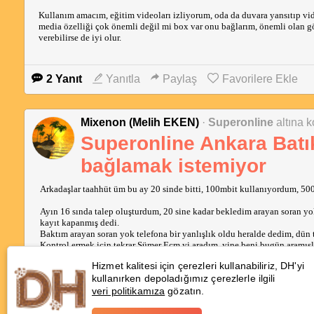
Kullanım amacım, eğitim videoları izliyorum, oda da duvara yansıtıp vi
media özelliği çok önemli değil mi box var onu bağlarım, önemli olan gö
verebilirse de iyi olur.
2 Yanıt
Yanıtla
Paylaş
Favorilere Ekle
Mixenon (Melih EKEN)
·
Superonline
altına k
Superonline Ankara Bat
bağlamak istemiyor
Arkadaşlar taahhüt üm bu ay 20 sinde bitti, 100mbit kullanıyordum, 500
Ayın 16 sında talep oluşturdum, 20 sine kadar bekledim arayan soran yo
kayıt kapanmış dedi.
Baktım arayan soran yok telefona bir yanlışlık oldu heralde dedim, dün 
Kontrol ermek için tekrar Sümer Ecm yi aradım, yine beni bugün aramışl
Hizmet kalitesi için çerezleri kullanabiliriz, DH'yi
Tekrar Superonline ı aradım az önce, bayii yi şikayet ettim şikayet olu
kullanırken depoladığımız çerezlerle ilgili
Şimdi anlamadığım bayii neden Wi-Fi 6 modem bağlamak istemiyor, modem
veri politikamıza
gözatın.
başvuruyor anlamadım.