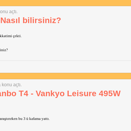
konu açtı.
asıl bilirsiniz?
kkatimi çekti.
iniz?
a konu açtı.
anbo T4 - Vankyo Leisure 495W
araştırırken bu 3 ü kafama yattı.