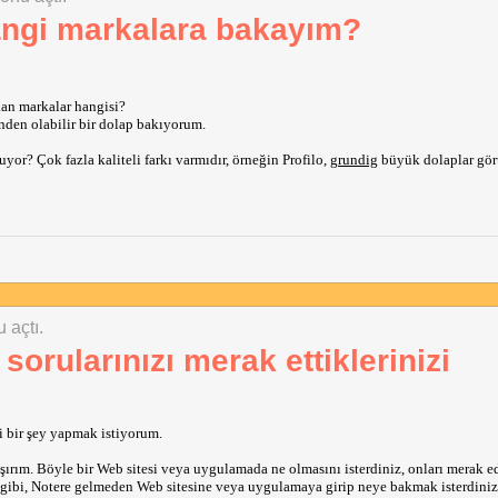
angi markalara bakayım?
ıkan markalar hangisi?
tenden olabilir bir dolap bakıyorum.
yor? Çok fazla kaliteli farkı varmıdır, örneğin Profilo,
grundig
büyük dolaplar gö
 açtı.
i sorularınızı merak ettiklerinizi
i bir şey yapmak istiyorum.
ırım. Böyle bir Web sitesi veya uygulamada ne olmasını isterdiniz, onları merak 
 vs gibi, Notere gelmeden Web sitesine veya uygulamaya girip neye bakmak isterdini