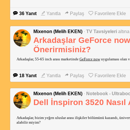
36 Yanıt
Yanıtla
Paylaş
Favorilere Ekle
Mixenon (Melih EKEN)
·
TV Tavsiyeleri
altına
Arkadaşlar GeForce now u
Önerirmisiniz?
Arkadaşlar, 55-65 inch arası marketinde
GeForce now
uygulaması olan v
18 Yanıt
Yanıtla
Paylaş
Favorilere Ekle
Mixenon (Melih EKEN)
·
Notebook - Ultrabo
Dell İnspiron 3520 Nasıl 
Arkadaşlar, bizim yeğen uluslar arası ilişkiler bölümünü kazandı, üniver
alabilir miyim?