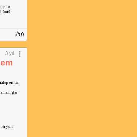
 olur, 
örüntü 
0
3 yıl
dem
alep ettim.
aşamamışlar
bir yola