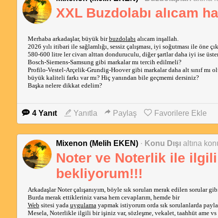
XXL Buzdolabı alıcam h
Merhaba arkadaşlar, büyük bir
buzdolabı
alıcam inşallah.
2026 yılı itibari ile sağlamlığı, sessiz çalışması, iyi soğutması ile öne ç
580-600 litre ler civarı alttan donduruculu, diğer şartlar daha iyi ise üs
Bosch-Siemens-Samsung gibi markalar mı tercih edilmeli?
Profilo-Vestel-Arçelik-Grundig-Hoover gibi markalar daha alt sınıf mı olu
büyük kaliteli farkı var mı? Hiç yanından bile geçmemi dersiniz?
Başka nelere dikkat edelim?
4 Yanıt
Yanıtla
Paylaş
Favorilere Ekle
Mixenon (Melih EKEN)
·
Konu Dışı
altına konu
Noter ve Noterlik ile ilgil
bekliyorum!!!
Arkadaşlar Noter çalışanıyım, böyle sık sorulan merak edilen sorular gib
Burda merak ettikleriniz varsa hem cevaplarım, hemde bir
Web
sitesi yada
uygulama
yapmak istiyorum orda sık sorulanlarda paylaş
Mesela, Noterlikle ilgili bir işiniz var, sözleşme, vekalet, taahhüt ame