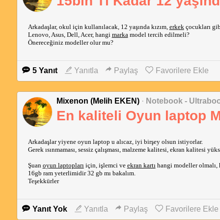
15bin Tl Kadar 12 yaşınd
Arkadaşlar, okul için kullanılacak, 12 yaşında kızım,
erkek
çocukları gib
Lenovo, Asus, Dell, Acer, hangi
marka
model tercih edilmeli?
Önereceğiniz modeller olur mu?
5 Yanıt
Yanıtla
Paylaş
Favorilere Ekle
Mixenon (Melih EKEN)
·
Notebook - Ultrabo
En kaliteli Oyun laptop 
Arkadaşlar yiyene oyun laptop u alıcaz, iyi birşey olsun istiyorlar.
Gerek ısınmaması, sessiz çalışması, malzeme kalitesi, ekran kalitesi yü
Şuan
oyun laptopları
için, işlemci ve
ekran kartı
hangi modeller olmalı, h
16gb ram yeterlimidir 32 gb mı bakalım.
Teşekkürler
Yanıt Yok
Yanıtla
Paylaş
Favorilere Ekle