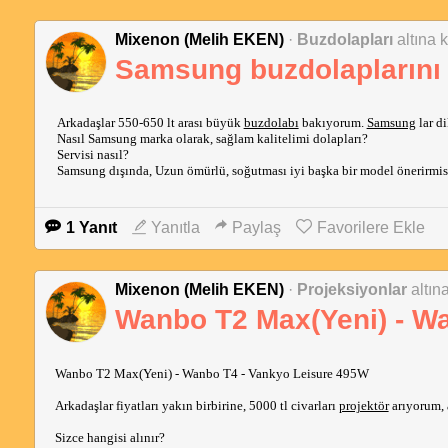
Mixenon (Melih EKEN)
·
Buzdolapları
altına 
Samsung buzdolaplarını N
Arkadaşlar 550-650 lt arası büyük
buzdolabı
bakıyorum.
Samsung
lar di
Nasıl Samsung marka olarak, sağlam kalitelimi dolapları?
Servisi nasıl?
Samsung dışında, Uzun ömürlü, soğutması iyi başka bir model önerirmis
1 Yanıt
Yanıtla
Paylaş
Favorilere Ekle
Mixenon (Melih EKEN)
·
Projeksiyonlar
altın
Wanbo T2 Max(Yeni) - W
Wanbo T2 Max(Yeni) - Wanbo T4 - Vankyo Leisure 495W 
Arkadaşlar fiyatları yakın birbirine, 5000 tl civarları 
projektör
 arıyorum, 
Sizce hangisi alınır?