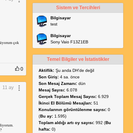
Sistem ve Tercihleri
Bilgisayar
test
Bilgisayar
Sony Vaio F13Z1EB
rüyorum çok
Temel Bilgiler ve İstatistikler
0
Aktiflik:
Şu anda DH'de değil
Son Giriş:
4 sa. önce
Son Mesaj Zamanı:
dün
11 ay
Mesaj Sayısı:
6.078
Gerçek Toplam Mesaj Sayısı:
6.929
İkinci El Bölümü Mesajları:
51
Konularının görüntülenme sayısı:
0
(
Bu ay:
1.595)
Toplam aldığı artı oy sayısı:
992 (
Bu
ediyorum.
hafta:
0)
z?