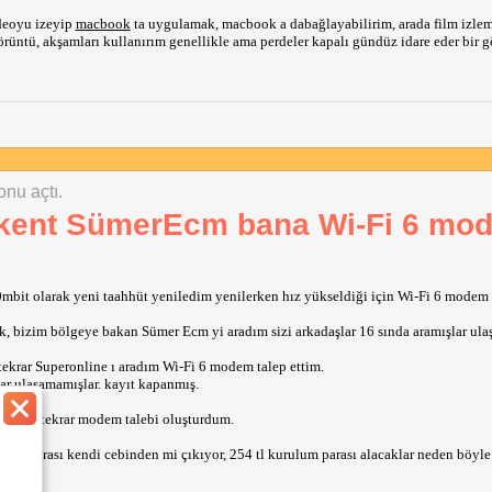
deoyu izeyip 
macbook
 ta uygulamak, macbook a dabağlayabilirim, arada film izleme
rüntü, akşamları kullanırım genellikle ama perdeler kapalı gündüz idare eder bir g
onu açtı.
ıkent SümerEcm bana Wi-Fi 6 mo
mbit olarak yeni taahhüt yeniledim yenilerken hız yükseldiği için Wi-Fi 6 modem t
k, bizim bölgeye bakan Sümer Ecm yi aradım sizi arkadaşlar 16 sında aramışlar ul
tekrar Superonline ı aradım Wi-Fi 6 modem talep ettim.
ar ulaşamamışlar. kayıt kapanmış.
şturdum, tekrar modem talebi oluşturdum.
 parası kendi cebinden mi çıkıyor, 254 tl kurulum parası alacaklar neden böyle 