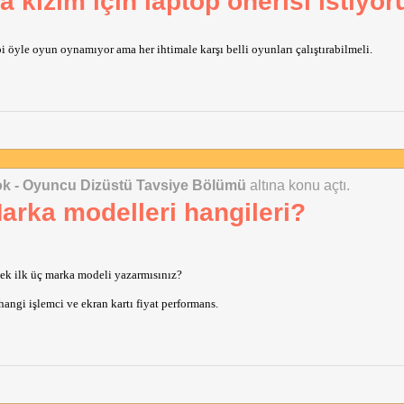
a kızım için laptop önerisi istiyo
i öyle oyun oynamıyor ama her ihtimale karşı belli oyunları çalıştırabilmeli.
ok - Oyuncu Dizüstü Tavsiye Bölümü
altına konu açtı.
Marka modelleri hangileri?
ksek ilk üç marka modeli yazarmısınız?
angi işlemci ve ekran kartı fiyat performans.