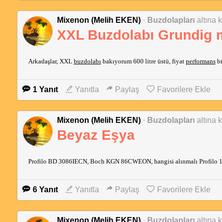
Mixenon (Melih EKEN)
·
Buzdolapları
altına 
XXL Buzdolabı Grundig m
Arkadaşlar, XXL
buzdolabı
bakıyorum 600 litre üstü, fiyat
performans
bi
1 Yanıt
Yanıtla
Paylaş
Favorilere Ekle
Mixenon (Melih EKEN)
·
Buzdolapları
altına 
Beyaz Eşya
Profilo BD 3086IECN, Boch KGN 86CWEON, hangisi alınmalı Profilo 
6 Yanıt
Yanıtla
Paylaş
Favorilere Ekle
Mixenon (Melih EKEN)
·
Buzdolapları
altına 