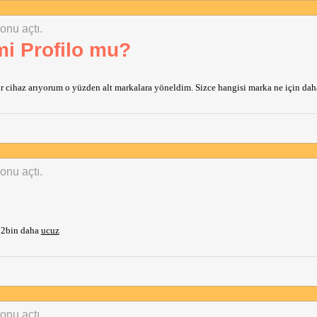
konu açtı.
i Profilo mu?
r cihaz arıyorum o yüzden alt markalara yöneldim. Sizce hangisi marka ne için daha 
konu açtı.
12bin daha
ucuz
konu açtı.