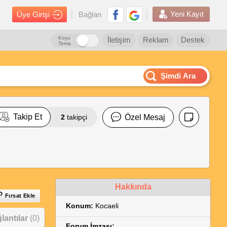
Yeni Kayıt
Üye Girişi
Bağlan
Koyu
İletişim
Reklam
Destek
Tema
Şimdi Ara
Takip Et
2
takipçi
Özel Mesaj
Hakkında
Fırsat Ekle
Konum:
Kocaeli
antılar
(0)
Forum İmzası: