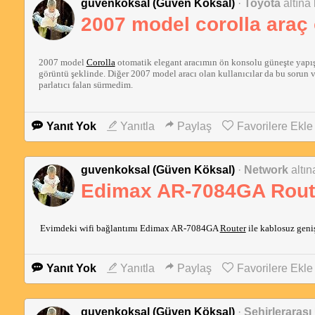
guvenkoksal (Güven Köksal)
·
Toyota
altına
2007 model corolla araç
2007 model 
Corolla
 otomatik elegant aracımın ön konsolu güneşte yapış
görüntü şeklinde. Diğer 2007 model aracı olan kullanıcılar da bu sorun v
parlatıcı falan sürmedim.
Yanıt Yok
Yanıtla
Paylaş
Favorilere Ekle
guvenkoksal (Güven Köksal)
·
Network
altın
Edimax AR-7084GA Router 
Evimdeki wifi bağlantımı Edimax AR-7084GA
Router
ile kablosuz geni
Yanıt Yok
Yanıtla
Paylaş
Favorilere Ekle
guvenkoksal (Güven Köksal)
·
Şehirlerarası