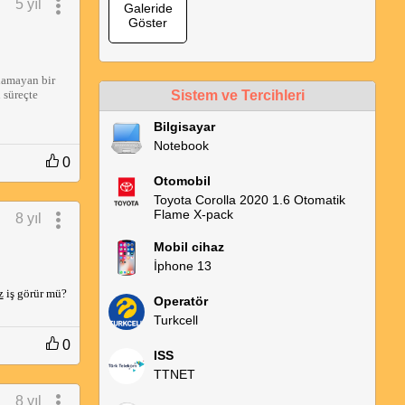
5 yıl
Galeride
Göster
lamayan bir 
süreçte 
Sistem ve Tercihleri
Bilgisayar
Notebook
0
Otomobil
Toyota Corolla 2020 1.6 Otomatik
Flame X-pack
8 yıl
Mobil cihaz
İphone 13
z
iş görür mü?
Operatör
Turkcell
0
ISS
TTNET
8 yıl