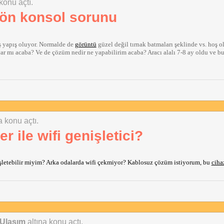
 konu açtı.
 ön konsol sorunu
 yapış oluyor. Normalde de 
görüntü
 güzel değil tırnak batmaları şeklinde vs. hoş o
ar mı acaba? Ve de çözüm nedir ne yapabilirim acaba? Aracı alalı 7-8 ay oldu ve bu 
a konu açtı.
ile wifi genişletici?
şletebilir miyim? Arka odalarda wifi çekmiyor? Kablosuz çözüm istiyorum, bu
ciha
 Ulaşım
altına konu açtı.