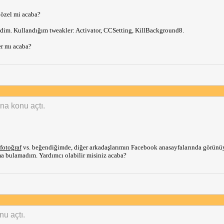
 özel mi acaba?
m. Kullandığım tweakler: Activator, CCSetting, KillBackground8.
er mı acaba?
ına konu açtı.
fotoğraf
vs. beğendiğimde, diğer arkadaşlarımın Facebook anasayfalarında görünü
ma bulamadım. Yardımcı olabilir misiniz acaba?
nu açtı.