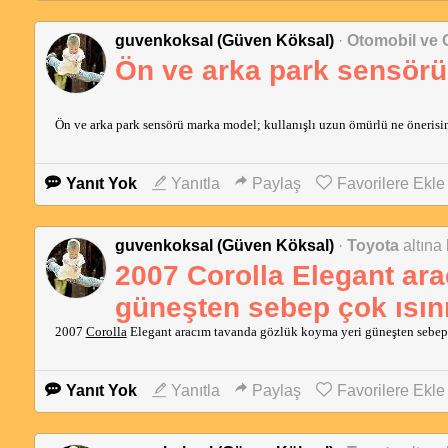
guvenkoksal (Güven Köksal)
·
Otomobil ve 
Ön ve arka park sensörü
Ön ve arka park sensörü marka model; kullanışlı uzun ömürlü ne önerisin
Yanıt Yok
Yanıtla
Paylaş
Favorilere Ekle
guvenkoksal (Güven Köksal)
·
Toyota
altına
2007 Corolla Elegant ar
güneşten sebep çok ısını
2007 
Corolla
 Elegant aracım tavanda gözlük koyma yeri güneşten sebep 
Yanıt Yok
Yanıtla
Paylaş
Favorilere Ekle