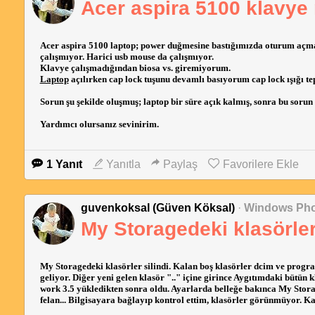
Acer aspira 5100 klavy
Acer aspira 5100 laptop; power duğmesine bastığımızda oturum açma 
çalışmıyor. Harici usb mouse da çalışmıyor.
Klavye çalışmadığından biosa vs. giremiyorum.
Laptop
açılırken cap lock tuşunu devamlı basıyorum cap lock ışığı t
Sorun şu şekilde oluşmuş; laptop bir süre açık kalmış, sonra bu sorun
Yardımcı olursanız sevinirim.
1 Yanıt
Yanıtla
Paylaş
Favorilere Ekle
guvenkoksal (Güven Köksal)
·
Windows Phon
My Storagedeki klasörler 
My Storagedeki klasörler silindi. Kalan boş klasörler dcim ve program 
geliyor. Diğer yeni gelen klasör ".." içine girince Aygıtımdaki bütün
work 3.5 yükledikten sonra oldu. Ayarlarda belleğe bakınca My Stor
felan... Bilgisayara bağlayıp kontrol ettim, klasörler görünmüyor. Ka