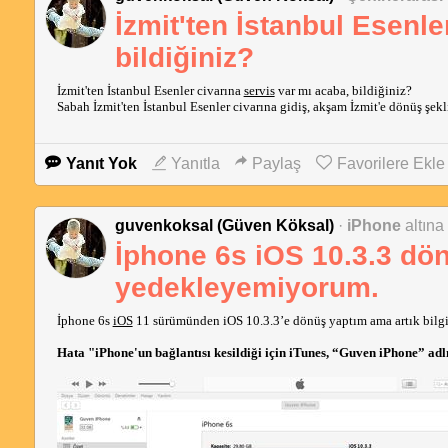
İzmit'ten İstanbul Esenle
bildiğiniz?
İzmit'ten İstanbul Esenler civarına
servis
var mı acaba, bildiğiniz?
Sabah İzmit'ten İstanbul Esenler civarına gidiş, akşam İzmit'e dönüş şekl
Yanıt Yok
Yanıtla
Paylaş
Favorilere Ekle
guvenkoksal (Güven Köksal)
·
iPhone
altına
İphone 6s iOS 10.3.3 dön
yedekleyemiyorum.
İphone 6s
iOS
11 sürümünden iOS 10.3.3’e dönüş yaptım ama artık bil
Hata "iPhone'un bağlantısı kesildiği için iTunes, “Guven iPhone” ad