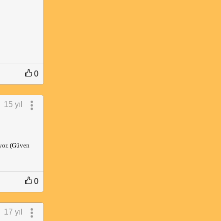
0
15 yıl
yor. (Güven
0
17 yıl