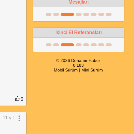
Mesajları
İkinci El Referansları
© 2026 DonanımHaber
0,183
Mobil Sürüm
|
Mini Sürüm
0
11 yıl