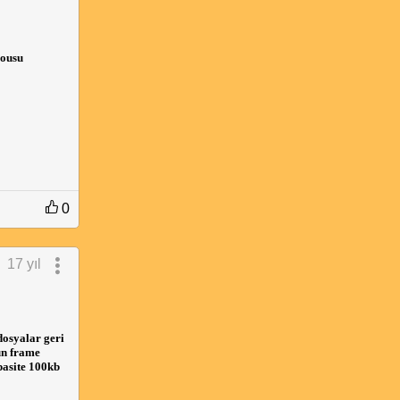
ousu
0
17 yıl
dosyalar geri
un frame
pasite 100kb