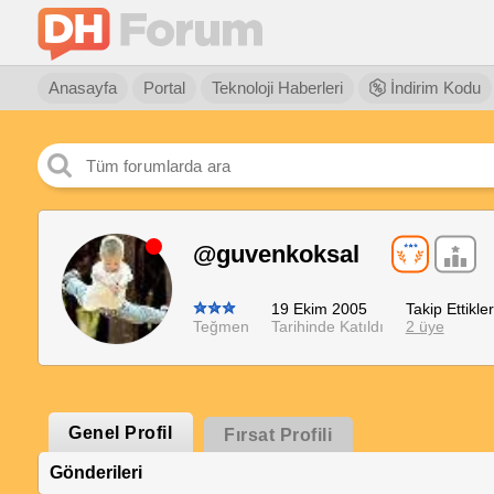
Anasayfa
Portal
Teknoloji Haberleri
İndirim Kodu
@guvenkoksal
19 Ekim 2005
Takip Ettikler
Teğmen
Tarihinde Katıldı
2 üye
Genel Profil
Fırsat Profili
Gönderileri