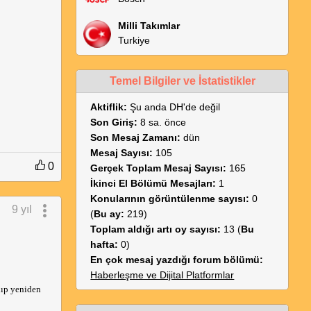
Milli Takımlar
Turkiye
Temel Bilgiler ve İstatistikler
Aktiflik:
Şu anda DH'de değil
Son Giriş:
8 sa. önce
Son Mesaj Zamanı:
dün
Mesaj Sayısı:
105
0
Gerçek Toplam Mesaj Sayısı:
165
İkinci El Bölümü Mesajları:
1
Konularının görüntülenme sayısı:
0
9 yıl
(
Bu ay:
219)
Toplam aldığı artı oy sayısı:
13 (
Bu
hafta:
0)
En çok mesaj yazdığı forum bölümü:
Haberleşme ve Dijital Platformlar
ıp yeniden