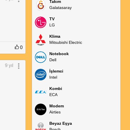
Takım
Galatasaray
TV
LG
Klima
Mitsubishi Electric
0
Notebook
Dell
9 yıl
İşlemci
Intel
Kombi
ECA
Modem
Airties
Beyaz Eşya
Bosch