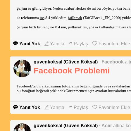
Şarjım su gibi gidiyor. Neden acaba? Herkes de mi bu böyle, yoksa bana
4s telefonuma
ios
8.4 yükledim.
jailbreak
(TaiGJBreak_EN_2200) yükledi
Şarjımı hızlı bitiren; ios 8.4 mü, jailbreak mi, yoksa kullandığım tweakl
Yanıt Yok
Yanıtla
Paylaş
Favorilere Ekle
guvenkoksal (Güven Köksal)
·
Facebook
alt
Facebook Problemi
Facebook
'ta bir arkadaşımın fotoğrafını beğendiğimde veya sayfalardan
bu fotoğrafı beğendi şeklinde) Görünmemesi için ayarları kurcaladım a
Yanıt Yok
Yanıtla
Paylaş
Favorilere Ekle
guvenkoksal (Güven Köksal)
·
Acer
altına ko