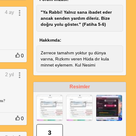
4 ay
"Ya Rabbi! Yalnız sana ibadet eder
ancak senden yardım dileriz. Bize
doğru yolu göster." (Fatiha 5-6)
Hakkımda:
Zerrece tamahım yoktur şu dünya
0
varına, Rızkımı veren Hüda dır kula
minnet eylemem. Kul Nesimi
2 yıl
Resimler
mı?
0
3