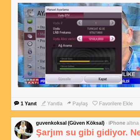
1 Yanıt
Yanıtla
Paylaş
Favorilere Ekle
guvenkoksal (Güven Köksal)
·
iPhone
altına
Şarjım su gibi gidiyor. 