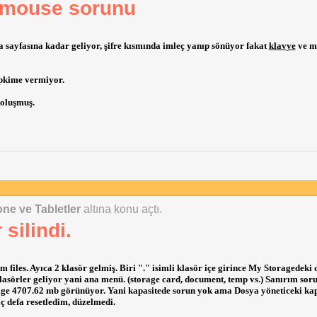
e mouse sorunu
sayfasına kadar geliyor, şifre kısmında imleç yanıp sönüyor fakat
klavye
ve m
epkime vermiyor.
 oluşmuş.
e ve Tabletler
altına konu açtı.
silindi.
files. Ayıca 2 klasör gelmiş. Biri "." isimli klasör içe girince My Storagedeki 
 klasörler geliyor yani ana menü. (storage card, document, temp vs.) Sanırım sor
age 4707.62 mb görünüyor. Yani kapasitede sorun yok ama Dosya yöneticeki ka
ç defa resetledim, düzelmedi.