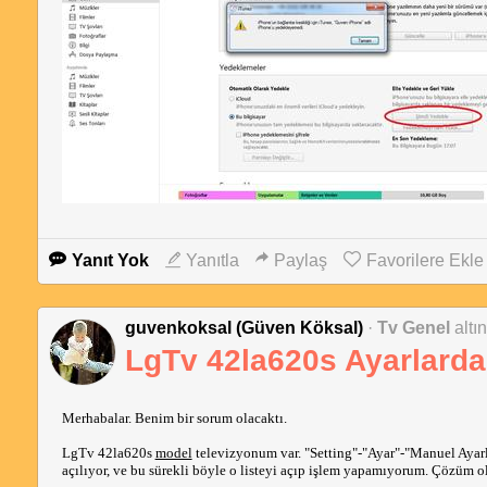
Yanıt Yok
Yanıtla
Paylaş
Favorilere Ekle
guvenkoksal (Güven Köksal)
·
Tv Genel
altı
LgTv 42la620s Ayarlarda
Merhabalar. Benim bir sorum olacaktı.
LgTv 42la620s
model
televizyonum var. "Setting"-"Ayar"-"Manuel Ayar
açılıyor, ve bu sürekli böyle o listeyi açıp işlem yapamıyorum. Çözüm ola