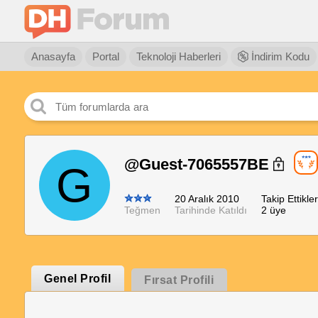
Anasayfa
Portal
Teknoloji Haberleri
İndirim Kodu
@Guest-7065557BE
G
20 Aralık 2010
Takip Ettikler
Teğmen
Tarihinde Katıldı
2 üye
Genel Profil
Fırsat Profili