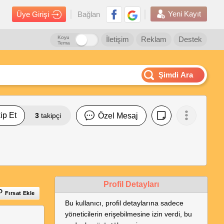
Yeni Kayıt
Üye Girişi
Bağlan
Koyu
İletişim
Reklam
Destek
Tema
Şimdi Ara
ip Et
3
takipçi
Özel Mesaj
Profil Detayları
Fırsat Ekle
Bu kullanıcı, profil detaylarına sadece
yöneticilerin erişebilmesine izin verdi, bu