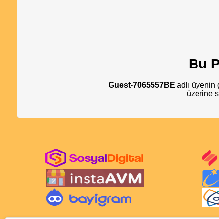
Bu P
Guest-7065557BE
adlı üyenin g
üzerine s