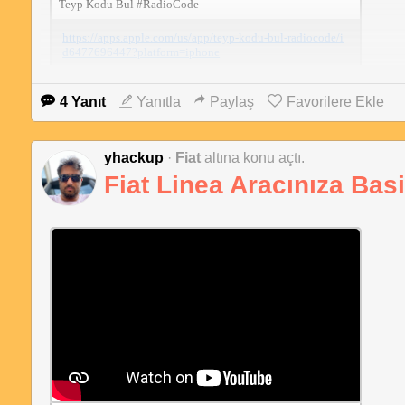
‎Teyp Kodu Bul #RadioCode
https://apps.apple.com/us/app/teyp-kodu-bul-radiocode/i
d6477696447?platform=iphone
4 Yanıt
Yanıtla
Paylaş
Favorilere Ekle
yhackup
·
Fiat
altına konu açtı.
Fiat Linea Aracınıza Basi