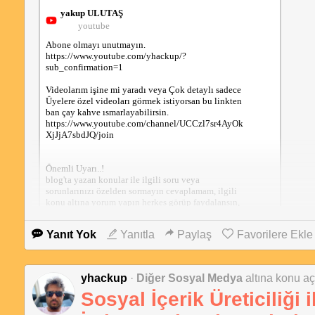
yakup ULUTAŞ
youtube
bit.ly
Abone olmayı unutmayın.

Radio Code Unlocker - Apps on Google Play
https://www.youtube.com/yhackup/?
sub_confirmation=1

https://play.google.com/store/apps/details?id=com.yhack
Videolarım işine mi yaradı veya Çok detaylı sadece 
up.gizliozellikler
Üyelere özel videoları görmek istiyorsan bu linkten 
ban çay kahve ısmarlayabilirsin.

https://www.youtube.com/channel/UCCzl7sr4AyOk
XjJjA7sbdJQ/join

Önemli Uyarı..!

blog'ta yazan konular ile ilgili soru veya 
sorunlarınızı özelden sormayın cevaplamam, ilgili 
konu altına yorum yapın herkes görüp faydalansın, 
bu tür mesajlara cevap vermeyeceğim.

https://www.youtube.com/watch?v=mrJ3AXUAY60&featu
Yanıt Yok
Yanıtla
Paylaş
Favorilere Ekle
re=youtu.be
İletişim:

Web : blog.yakupulutas.com

Instagram: instagram.com/sakarya.hizsabitleme/

yhackup
·
Diğer Sosyal Medya
altına konu açt
Facebook : facebook.com/yhackup

yakup ULUTAŞ
Telegram : t.me/yhackup
Sosyal İçerik Üreticiliği 
youtube