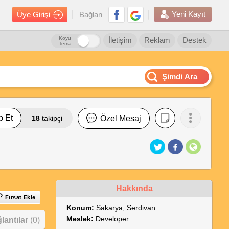
Yeni Kayıt
Üye Girişi
Bağlan
Koyu
İletişim
Reklam
Destek
Tema
Şimdi Ara
p Et
18
takipçi
Özel Mesaj
Hakkında
Fırsat Ekle
Konum:
Sakarya, Serdivan
Meslek:
Developer
antılar
(0)