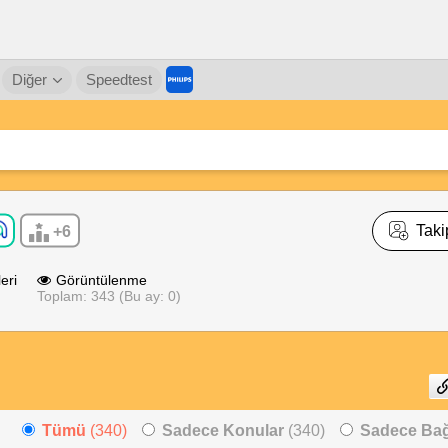
Diğer
Speedtest
Taki
+6
eri
Görüntülenme
Toplam: 343 (Bu ay: 0)
Tümü
(340)
Sadece Konular
(340)
Sadece Bağl