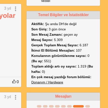
Vestel
3 yıl
yolar
Temel Bilgiler ve İstatistikler
Aktiflik:
Şu anda DH'de değil
Son Giriş:
3 gün önce
Son Mesaj Zamanı:
geçen ay
Mesaj Sayısı:
5.309
Gerçek Toplam Mesaj Sayısı:
6.187
İkinci El Bölümü Mesajları:
107
Konularının görüntülenme sayısı:
0
(
Bu ay:
551)
Toplam aldığı artı oy sayısı:
1.319 (
Bu
hafta:
0)
En çok mesaj yazdığı forum bölümü:
0
Donanım / Hardware
Mesajları
3 yıl