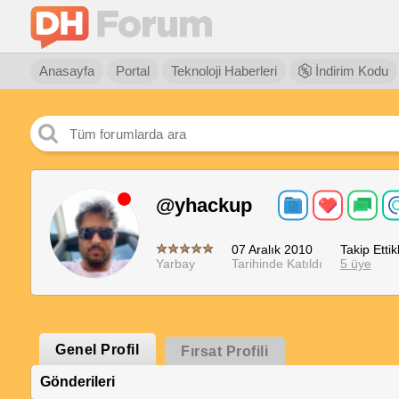
Anasayfa
Portal
Teknoloji Haberleri
İndirim Kodu
@yhackup
07 Aralık 2010
Takip Ettikl
Yarbay
Tarihinde Katıldı
5 üye
Genel Profil
Fırsat Profili
Gönderileri