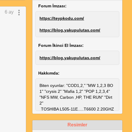
Forum İmzası:
6 ay
https://teypkodu.com/
https://blog.yakupulutas.com/
Forum İkinci El İmzası:
https://blog.yakupulutas.com/
Hakkımda:
Biten oyunlar: "COD1,2," "MW 1,2,3 BO
1" "crysis 2" "Mafia 1,2" "POP 1,2,3,4"
"NFS MW, Carbon ,HP, THE RUN" "Dirt
2"
TOSHIBA L505-11E.....T6600 2.20GHZ
ATY HD4650 1GB AYRILMIS
3.8GB(128bit) 6GB DDR3
Resimler
RAM......320GB HDD