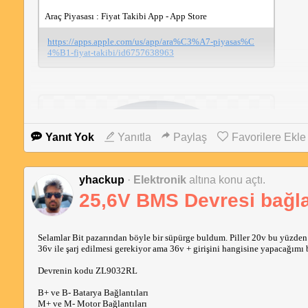
Araç Piyasası : Fiyat Takibi App - App Store
https://apps.apple.com/us/app/ara%C3%A7-piyasas%C
4%B1-fiyat-takibi/id6757638963
Yanıt Yok
Yanıtla
Paylaş
Favorilere Ekle
yhackup
·
Elektronik
altına konu açtı.
25,6V BMS Devresi bağla
Selamlar Bit pazarından böyle bir süpürge buldum. Piller 20v bu yüzde
36v ile şarj edilmesi gerekiyor ama 36v + girişini hangisine yapacağımı
Devrenin kodu ZL9032RL 
B+ ve B- Batarya Bağlantıları
M+ ve M- Motor Bağlantıları