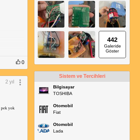
442
Galeride
Göster
0
Sistem ve Tercihleri
2 yıl
Bilgisayar
TOSHIBA
Otomobil
 pek yok 
Fiat
Otomobil
Lada