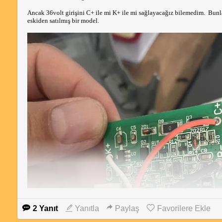
Ancak 36volt girişini C+ ile mi K+ ile mi sağlayacağız bilemedim.  Bunlar
eskiden satılmış bir model.
play.google.com
Araç Piyasası: Fiyat Takip - Apps on Google Play
https://play.google.com/store/apps/details?id=com.yhack
up.arackaskorayicbedellistesi
2 Yanıt
Yanıtla
Paylaş
Favorilere Ekle