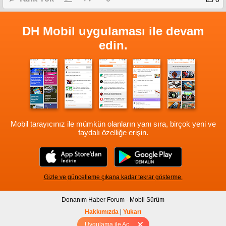
DH Mobil uygulaması ile devam
edin.
Mobil tarayıcınız ile mümkün olanların yanı sıra, birçok yeni ve
faydalı özelliğe erişin.
Gizle ve güncelleme çıkana kadar tekrar gösterme.
Donanım Haber Forum - Mobil Sürüm
Hakkımızda
|
Yukarı
Uygulama ile Aç