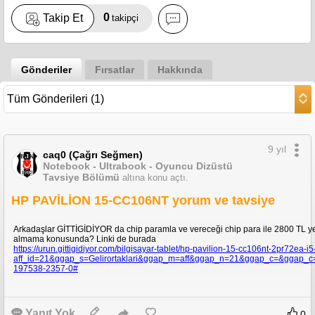
0
Takip Et
takipçi
Gönderiler
Fırsatlar
Hakkında
9 yıl
caq0 (Çağrı Seğmen)
Notebook - Ultrabook - Oyuncu Dizüstü
Tavsiye Bölümü
altına konu açtı.
HP PAVİLİON 15-CC106NT yorum ve tavsiye
Arkadaşlar GİTTİGİDİYOR da chip paramla ve vereceği chip para ile 2800 TL ye ge
almama konusunda? Linki de burada
https://urun.gittigidiyor.com/bilgisayar-tablet/hp-pavilion-15-cc106nt-2pr72
aff_id=21&ggap_s=Gelirortaklari&ggap_m=aff&ggap_n=21&ggap_c=&ggap_c=
197538-2357-0#
Yanıt Yok
0