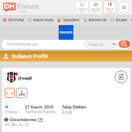
Uygulama
Teknoloji
Giriş ve
ile Aç
Haberleri
Kayıt
DH Portal
İndirim Kodu
Speedtest
Bölüme Git
Destek
Kullanıcı Profili
@caq0
27 Kasım 2010
Takip Ettikleri
Onbaşı
Tarihinde Katıldı
0 üye
Görüntülenme (
?
)
42 (Bu ay: 0)