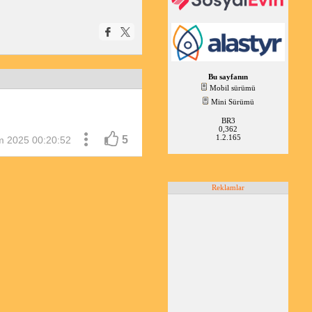
Bu sayfanın
Mobil sürümü
Mini Sürümü
BR3
0,362
1.2.165
5
m 2025 00:20:52
Reklamlar