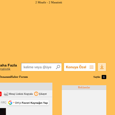
2 Misafir -
2 Masaüstü
aha Fazla
Konuya Özel
statistik
Favorilerime Ekle
 | DonanımHaber Forum
Sayfa:
1
Konuyu Açandan
Reklamlar
Popüler Mesajlar
Mesaj Linkini Kopyala
Şikayet
Linkli Mesajlar
Yazdır
 GEÇ
+
DH’yi
Favori Kaynağın Yap
E-Posta Aboneliği
Konuyu Gizle