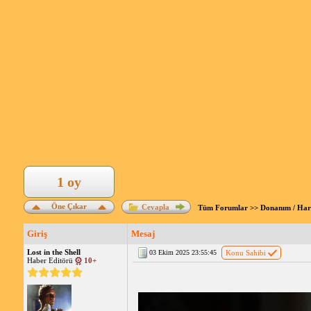
1 oy
Öne Çıkar
Cevapla
Tüm Forumlar
>>
Donanım / Ha
Giriş
Mesaj
Lost in the Shell
03 Ekim 2025 23:55:45
Konu Sahibi
Haber Editörü
10+