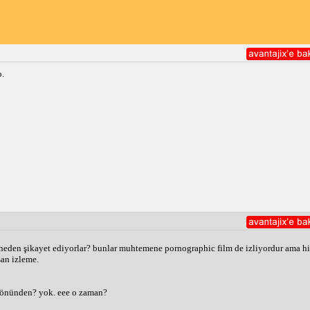
.
 neden şikayet ediyorlar? bunlar muhtemene pornographic film de izliyordur ama hiç
an izleme. 
 yönünden? yok. eee o zaman? 