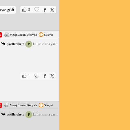
|
|
3
evap geldi
Mesaj Linkini Kopyala
Şikayet
P
pskillercheto
kullanıcısına yanıt
|
|
1
Mesaj Linkini Kopyala
Şikayet
P
pskillercheto
kullanıcısına yanıt