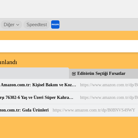
Diğer
Speedtest
ınlandı
Editörün Seçtiği Fırsatlar
Balen's Beeauty Saf Papatya Hidrosolü 250 ml : Amazon.com.tr: Kişisel Bakım ve Kozmetik
https://www.amazon.com.tr/d
LEGO DC Superman Robotu, Lex Luthor’a Karşı 76302-6 Yaş ve Üzeri Süper Kahraman Sevenler için Yaratıcı Oyuncak Yapım Seti, Doğum Günü Hediyesi (120 Parça) : Amazon.com.tr: Oyuncak
https://www.amazon.com.tr/dp
zon.com.tr: Gıda Ürünleri
https://www.amazon.com.tr/dp/B0BNVS49WY