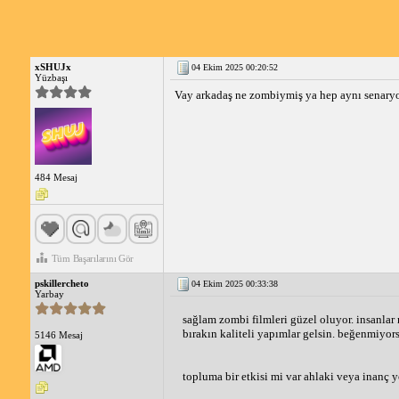
xSHUJx
04 Ekim 2025 00:20:52
Yüzbaşı
Vay arkadaş ne zombiymiş ya hep aynı senaryo
484 Mesaj
Tüm Başarılarını Gör
pskillercheto
04 Ekim 2025 00:33:38
Yarbay
sağlam zombi filmleri güzel oluyor. insanlar
bırakın kaliteli yapımlar gelsin. beğenmiyors
5146 Mesaj
topluma bir etkisi mi var ahlaki veya inanç