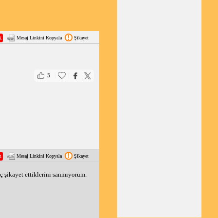
Mesaj Linkini Kopyala
Şikayet
|
|
5
Mesaj Linkini Kopyala
Şikayet
 şikayet ettiklerini sanmıyorum. 