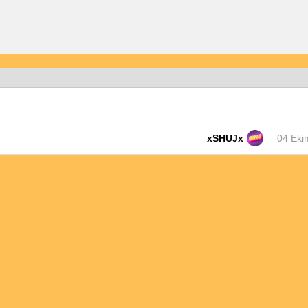
xSHUJx
04 Eki