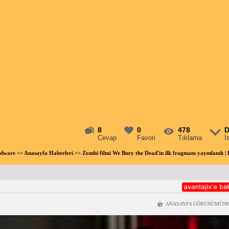
8
0
478
D
Cevap
Favori
Tıklama
İ
rdware
>>
Anasayfa Haberleri
>> Zombi filmi We Bury the Dead'in ilk fragmanı yayınlandı
ANASAYFA GÖRÜNÜMÜNE