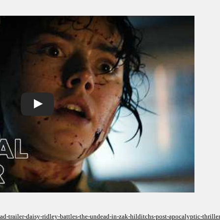
ead-trailer-daisy-ridley-battles-the-undead-in-zak-hilditchs-post-apocalyptic-thrill