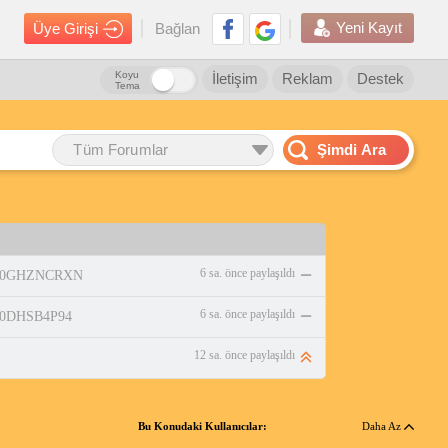
Yeni Kayıt
Üye Girişi
Bağlan
Koyu
İletişim
Reklam
Destek
Tema
Tüm Forumlar
Şimdi Ara
6 sa. önce paylaşıldı
p/B0GHZNCRXN
6 sa. önce paylaşıldı
/B0DHSB4P94
12 sa. önce paylaşıldı
Bu Konudaki Kullanıcılar:
Daha Az