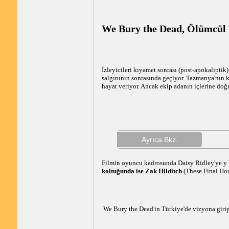
We Bury the Dead, Ölümcül 
İzleyicileri kıyamet sonrası (post-apokalipti
salgınının sonrasında geçiyor. Tazmanya'nın k
hayat veriyor. Ancak ekip adanın içlerine doğr
Ayrıca Bkz.
Filmin oyuncu kadrosunda Daisy Ridley'ye y B
koltuğunda ise Zak Hilditch
(These Final Hou
We Bury the Dead'in Türkiye'de vizyona girip