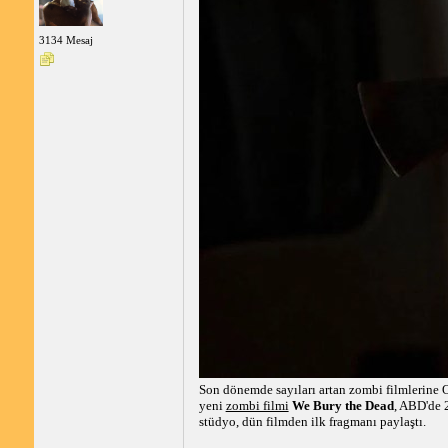
3134 Mesaj
Son dönemde sayıları artan zombi filmlerine 
yeni
zombi filmi
We Bury the Dead
, ABD'de 
stüdyo, dün filmden ilk fragmanı paylaştı.