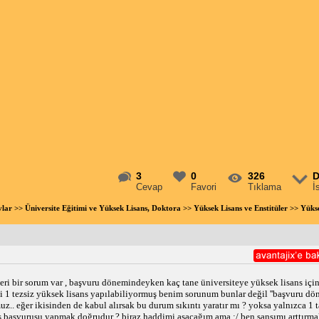
3
0
326
D
Cevap
Favori
Tıklama
İ
vlar
>>
Üniversite Eğitimi ve Yüksek Lisans, Doktora
>>
Yüksek Lisans ve Enstitüler
>> Yükse
ri bir sorum var , başvuru dönemindeyken kaç tane üniversiteye yüksek lisans için
zli 1 tezsiz yüksek lisans yapılabiliyormuş benim sorunum bunlar değil ''başvuru dö
.. eğer ikisinden de kabul alırsak bu durum sıkıntı yaratır mı ? yoksa yalnızca 1 t
s başvurusu yapmak doğrudur ? biraz haddimi aşacağım ama :/ ben şansımı arttırmak