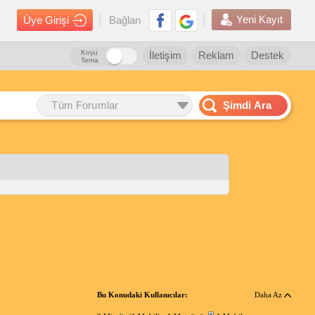
Yeni Kayıt
Üye Girişi
Bağlan
Koyu
İletişim
Reklam
Destek
Tema
Tüm Forumlar
Şimdi Ara
Bu Konudaki Kullanıcılar:
Daha Az