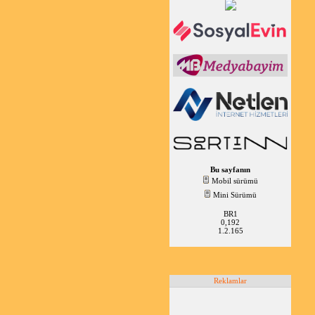
Bu sayfanın
Mobil sürümü
Mini Sürümü
BR1
0,192
1.2.165
Reklamlar