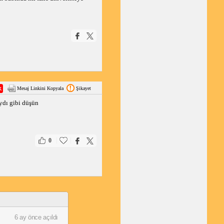
Mesaj Linkini Kopyala
Şikayet
ydı gibi düşün
|
|
0
6 ay önce açıldı