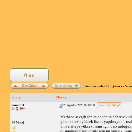
0 oy
Öne Çıkar
Cevapla
Tüm Forumlar
>>
Eğitim ve Sına
Giriş
Mesaj
domuz31
20 Ağustos 2025 02:01:58
Konu Sahibi
Er
10+
Merhaba sevgili forum donanım haber sakinle
göre iki tezli yüksek lisans yapılmıyor, 1 te
14 Mesaj
üniversiteye yüksek lisans için başvurduğumuz
düşündüğüm 
üniversite
 için mi yüksek lisan