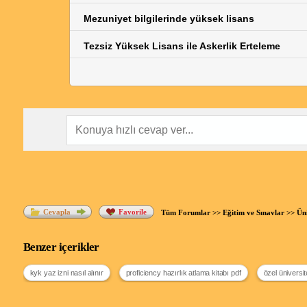
Mezuniyet bilgilerinde yüksek lisans
Tezsiz Yüksek Lisans ile Askerlik Erteleme
Cevapla
Favorile
Tüm Forumlar
>>
Eğitim ve Sınavlar
>>
Üni
Benzer içerikler
kyk yaz izni nasıl alınır
proficiency hazırlık atlama kitabı pdf
özel üniversit