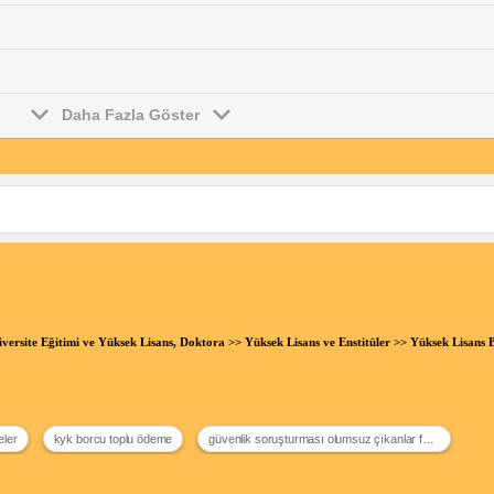
Daha Fazla Göster
versite Eğitimi ve Yüksek Lisans, Doktora
>>
Yüksek Lisans ve Enstitüler
>> Yüksek Lisans 
eler
kyk borcu toplu ödeme
güvenlik soruşturması olumsuz çıkanlar forum