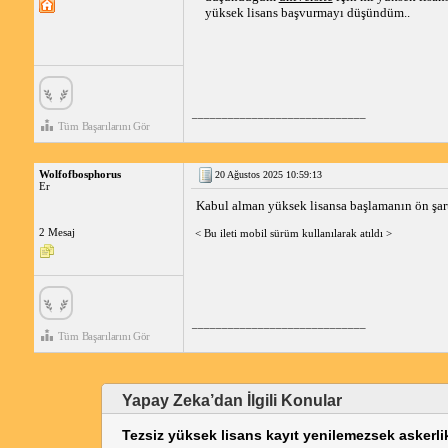
yüksek lisans başvurmayı düşündüm..
_____________________________
Tüm Başarılarını Gör
Wolfofbosphorus
20 Ağustos 2025 10:59:13
Er
Kabul alman yüksek lisansa başlamanın ön şart
2 Mesaj
< Bu ileti mobil sürüm kullanılarak atıldı >
_____________________________
Tüm Başarılarını Gör
Yapay Zeka’dan İlgili Konular
Tezsiz yüksek lisans kayıt yenilemezsek askerl