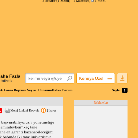
2 Misafir (1 Mobil) -
1 Masaüstü
,
1 Mobil
aha Fazla
Konuya Özel
statistik
Favorilerime Ekle
k Lisans Başvuru Sayısı | DonanımHaber Forum
Sayfa:
1
Konuyu Açandan
Reklamlar
Popüler Mesajlar
Mesaj Linkini Kopyala
Şikayet
Linkli Mesajlar
Yazdır
 başvurabiliyoruz ? yönetmeliğe 
nemindeyken'' kaç tane 
E-Posta Aboneliği
ane en 
garanti
 kazanabileceğimi 
Konuyu Gizle
 babında iki tane üniversiteye 