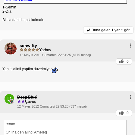
1-Semih
2-Dia
Bilica dahil hepsi kalmalı.
Buna gelen
1 yanıtı gör.
schwifty
Yarbay
12 Mayıs 2012 Cumartesi 22:51:25 (4179 mesaj)
0
Yanlis alinti yaptim duzelmiyor
DeepBlué
D
Çavuş
12 Mayıs 2012 Cumartesi 22:53:28 (337 mesaj)
0
quote:
Orijinalden alıntı: Arheleg