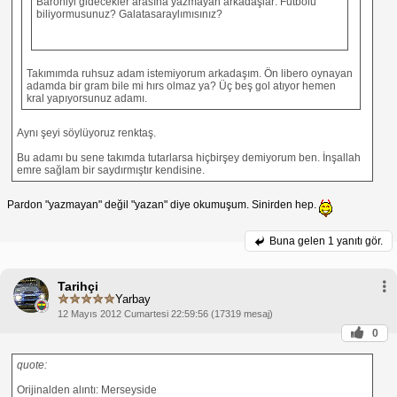
Baroniyi gidecekler arasına yazmayan arkadaşlar: Futbolu
biliyormusunuz? Galatasaraylımısınız?
Takımımda ruhsuz adam istemiyorum arkadaşım. Ön libero oynayan
adamda bir gram bile mi hırs olmaz ya? Üç beş gol atıyor hemen
kral yapıyorsunuz adamı.
Aynı şeyi söylüyoruz renktaş.
Bu adamı bu sene takımda tutarlarsa hiçbirşey demiyorum ben. İnşallah
emre sağlam bir saydırmıştır kendisine.
Pardon "yazmayan" değil "yazan" diye okumuşum. Sinirden hep.
Buna gelen
1 yanıtı gör.
Tarihçi
Yarbay
12 Mayıs 2012 Cumartesi 22:59:56 (17319 mesaj)
0
quote:
Orijinalden alıntı: Merseyside