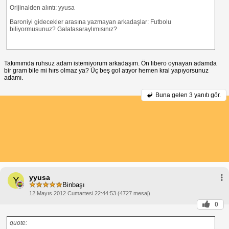
Orijinalden alıntı: yyusa
Baroniyi gidecekler arasına yazmayan arkadaşlar: Futbolu
biliyormusunuz? Galatasaraylımısınız?
Takımımda ruhsuz adam istemiyorum arkadaşım. Ön libero oynayan adamda
bir gram bile mi hırs olmaz ya? Üç beş gol atıyor hemen kral yapıyorsunuz
adamı.
Buna gelen
3 yanıtı gör.
yyusa
Y
Binbaşı
12 Mayıs 2012 Cumartesi 22:44:53 (4727 mesaj)
0
quote: