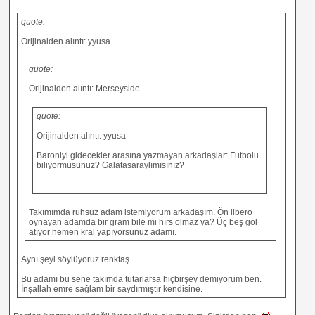
quote:
Orijinalden alıntı: yyusa
quote:
Orijinalden alıntı: Merseyside
quote:
Orijinalden alıntı: yyusa
Baroniyi gidecekler arasına yazmayan arkadaşlar: Futbolu
biliyormusunuz? Galatasaraylımısınız?
Takımımda ruhsuz adam istemiyorum arkadaşım. Ön libero
oynayan adamda bir gram bile mi hırs olmaz ya? Üç beş gol
atıyor hemen kral yapıyorsunuz adamı.
Aynı şeyi söylüyoruz renktaş.
Bu adamı bu sene takımda tutarlarsa hiçbirşey demiyorum ben.
İnşallah emre sağlam bir saydırmıştır kendisine.