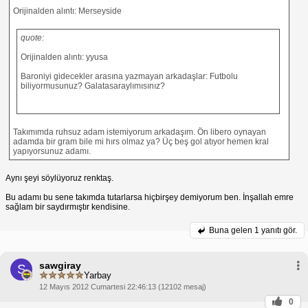
Orijinalden alıntı: Merseyside
quote:
Orijinalden alıntı: yyusa
Baroniyi gidecekler arasına yazmayan arkadaşlar: Futbolu
biliyormusunuz? Galatasaraylımısınız?
Takımımda ruhsuz adam istemiyorum arkadaşım. Ön libero oynayan
adamda bir gram bile mi hırs olmaz ya? Üç beş gol atıyor hemen kral
yapıyorsunuz adamı.
Aynı şeyi söylüyoruz renktaş.
Bu adamı bu sene takımda tutarlarsa hiçbirşey demiyorum ben. İnşallah emre
sağlam bir saydırmıştır kendisine.
Buna gelen
1 yanıtı gör.
sawgiray
S
Yarbay
12 Mayıs 2012 Cumartesi 22:46:13 (12102 mesaj)
0