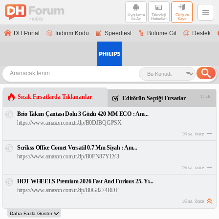
Uygulama
Teknoloji
Giriş ve
ile Aç
Haberleri
Kayıt
DH Portal
İndirim Kodu
Speedtest
Bölüme Git
Destek
Sıcak Fırsatlarda Tıklananlar
Gizle
Editörün Seçtiği Fırsatlar
Brio Takım Çantası Dolu 3 Gözlü 420 MM ECO : Am...
https://www.amazon.com.tr/dp/B0DJBQGPSX
16 sa. önce
Scrikss Office Comet Versatil 0.7 Mm Siyah : Am...
https://www.amazon.com.tr/dp/B0FN87YLY3
16 sa. önce
HOT WHEELS Premium 2026 Fast And Furious 25. Yı...
https://www.amazon.com.tr/dp/B0G8274RDF
16 sa. önce