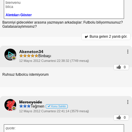
bienvenu
blica
Alıntıları Göster
Baroniyi gidecekler arasına yazmayan arkadaşlar: Futbolu biliyormusunuz?
Galatasaraylımısınız?
Buna gelen
2 yanıtı gör.
Akeneton34
Binbaşı
12 Mayıs 2012 Cumartesi 22:38:32 (7749 mesaj)
0
Ruhsuz futbolcu istemiyorum
Merseyside
Teğmen
Konu Sahibi
12 Mayıs 2012 Cumartesi 22:41:14 (3579 mesaj)
0
quote: