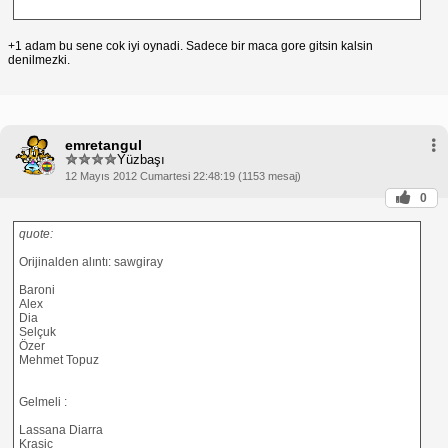
+1 adam bu sene cok iyi oynadi. Sadece bir maca gore gitsin kalsin
denilmezki.
emretangul
Yüzbaşı
12 Mayıs 2012 Cumartesi 22:48:19 (1153 mesaj)
0
quote:
Orijinalden alıntı: sawgiray
Baroni
Alex
Dia
Selçuk
Özer
Mehmet Topuz
Gelmeli :
Lassana Diarra
Krasic