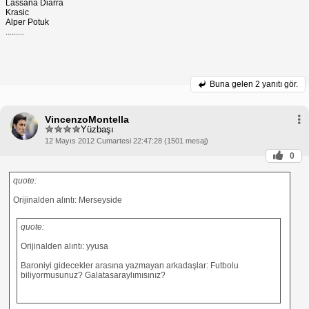
Lassana Diarra
Krasic
Alper Potuk
.........
Buna gelen
2 yanıtı gör.
VincenzoMontella
Yüzbaşı
12 Mayıs 2012 Cumartesi 22:47:28 (1501 mesaj)
0
quote:
Orijinalden alıntı: Merseyside
quote:
Orijinalden alıntı: yyusa
Baroniyi gidecekler arasına yazmayan arkadaşlar: Futbolu
biliyormusunuz? Galatasaraylımısınız?