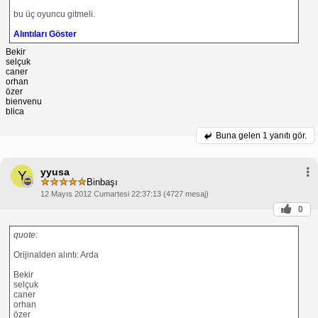
bu üç oyuncu gitmeli.
Alıntıları Göster
Bekir
selçuk
caner
orhan
özer
bienvenu
blica
Buna gelen
1 yanıtı gör.
yyusa
Y
Binbaşı
12 Mayıs 2012 Cumartesi 22:37:13 (4727 mesaj)
0
quote:
Orijinalden alıntı: Arda
Bekir
selçuk
caner
orhan
özer