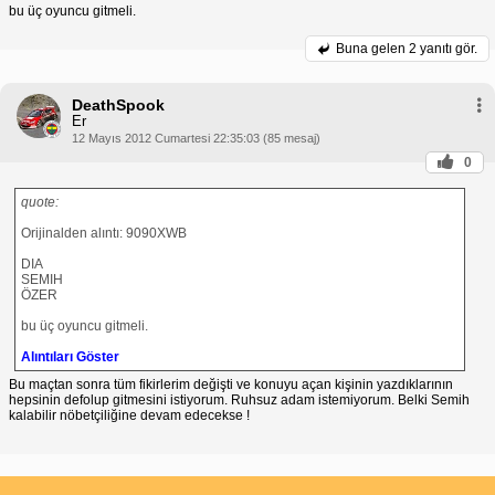
bu üç oyuncu gitmeli.
Buna gelen
2 yanıtı gör.
DeathSpook
Er
12 Mayıs 2012 Cumartesi 22:35:03 (85 mesaj)
0
quote:
Orijinalden alıntı: 9090XWB
DIA
SEMIH
ÖZER
bu üç oyuncu gitmeli.
Alıntıları Göster
Bu maçtan sonra tüm fikirlerim değişti ve konuyu açan kişinin yazdıklarının
hepsinin defolup gitmesini istiyorum. Ruhsuz adam istemiyorum. Belki Semih
kalabilir nöbetçiliğine devam edecekse !