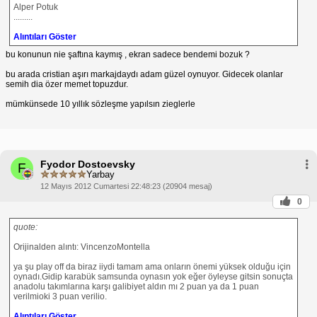
Alper Potuk
.........
Alıntıları Göster
bu konunun nie şaftına kaymış , ekran sadece bendemi bozuk ?
bu arada cristian aşırı markajdaydı adam güzel oynuyor. Gidecek olanlar
semih dia özer memet topuzdur.
mümkünsede 10 yıllık sözleşme yapılsın zieglerle
Fyodor Dostoevsky
F
Yarbay
12 Mayıs 2012 Cumartesi 22:48:23 (20904 mesaj)
0
quote:
Orijinalden alıntı: VincenzoMontella
ya şu play off da biraz iiydi tamam ama onların önemi yüksek olduğu için
oynadı.Gidip karabük samsunda oynasın yok eğer öyleyse gitsin sonuçta
anadolu takımlarına karşı galibiyet aldın mı 2 puan ya da 1 puan
verilmioki 3 puan verilio.
Alıntıları Göster