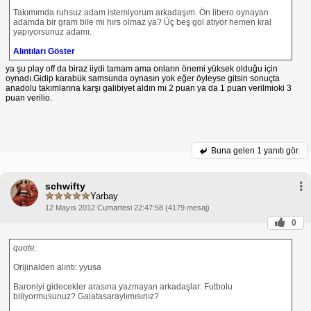
Takımımda ruhsuz adam istemiyorum arkadaşım. Ön libero oynayan
adamda bir gram bile mi hırs olmaz ya? Üç beş gol atıyor hemen kral
yapıyorsunuz adamı.
Alıntıları Göster
ya şu play off da biraz iiydi tamam ama onların önemi yüksek olduğu için
oynadı.Gidip karabük samsunda oynasın yok eğer öyleyse gitsin sonuçta
anadolu takımlarına karşı galibiyet aldın mı 2 puan ya da 1 puan verilmioki 3
puan verilio.
Buna gelen
1 yanıtı gör.
schwifty
Yarbay
12 Mayıs 2012 Cumartesi 22:47:58 (4179 mesaj)
0
quote:
Orijinalden alıntı: yyusa
Baroniyi gidecekler arasına yazmayan arkadaşlar: Futbolu
biliyormusunuz? Galatasaraylımısınız?