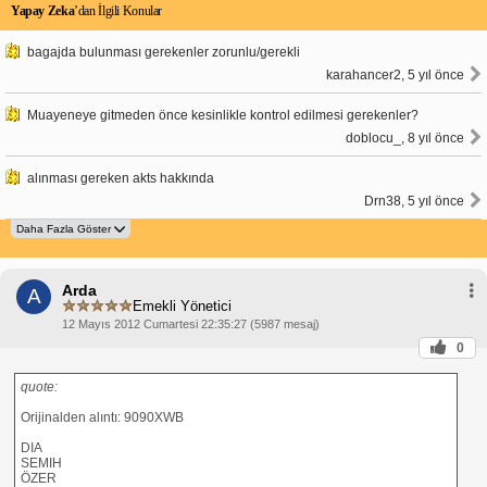
Yapay Zeka
’dan İlgili Konular
bagajda bulunması gerekenler zorunlu/gerekli
karahancer2, 5 yıl önce
Muayeneye gitmeden önce kesinlikle kontrol edilmesi gerekenler?
doblocu_, 8 yıl önce
alınması gereken akts hakkında
Drn38, 5 yıl önce
Arda
A
Emekli Yönetici
12 Mayıs 2012 Cumartesi 22:35:27 (5987 mesaj)
0
quote:
Orijinalden alıntı: 9090XWB
DIA
SEMIH
ÖZER