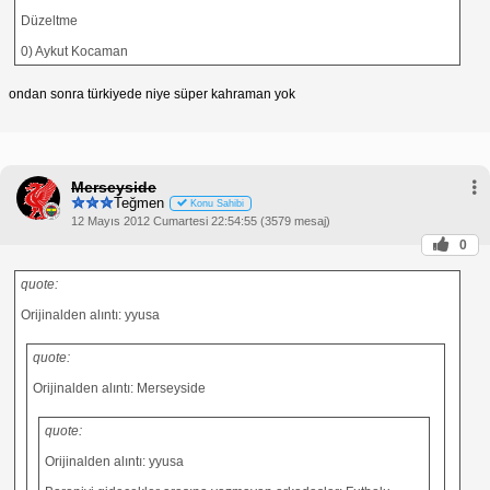
Düzeltme
0) Aykut Kocaman
ondan sonra türkiyede niye süper kahraman yok
Merseyside
Teğmen
Konu Sahibi
12 Mayıs 2012 Cumartesi 22:54:55 (3579 mesaj)
0
quote:
Orijinalden alıntı: yyusa
quote:
Orijinalden alıntı: Merseyside
quote:
Orijinalden alıntı: yyusa