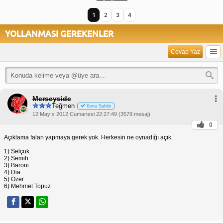
1
2
3
4
YOLLANMASI GEREKENLER
Cevap Yaz
Merseyside
Teğmen
Konu Sahibi
12 Mayıs 2012 Cumartesi 22:27:49 (3579 mesaj)
0
Açıklama falan yapmaya gerek yok. Herkesin ne oynadığı açık.
1) Selçuk
2) Semih
3) Baroni
4) Dia
5) Özer
6) Mehmet Topuz