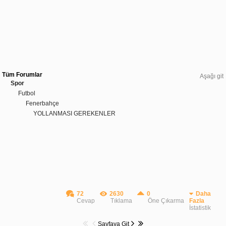
Tüm Forumlar
Aşağı git
Spor
Futbol
Fenerbahçe
YOLLANMASI GEREKENLER
72
2630
0
Daha
Cevap
Tıklama
Öne Çıkarma
Fazla
İstatistik
Sayfaya Git