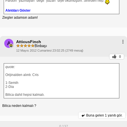
Pardon "yazmayan" değil "yazan" diye okumuşum. Sinirden hep.
Alıntıları Göster
Ziegler adamsın adam!
AtticusFinch
A
Binbaşı
12 Mayıs 2012 Cumartesi 23:02:25 (2749 mesaj)
0
quote:
Orijinalden alıntı: Cris
1-Semih
2-Dia
Bilica dahil hepsi kalmalı.
Bilica neden kalmalı ?
Buna gelen
1 yanıtı gör.
0,137