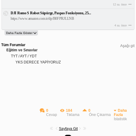
12 sa. önce
DJI Romo S Robot Süpürge, Paspas Fonksiyonu, 25...
https://www.amazon.com.tr/dp/B0FPRJLLNB
4 sa. önce
Tüm Forumlar
Aşağı git
Eğitim ve Sınavlar
TYT / AYT / YDT
YKS DERECE YAPİYORUZ
0
184
0
Daha
Cevap
Tıklama
Öne Çıkarma
Fazla
İstatistik
Sayfaya Git