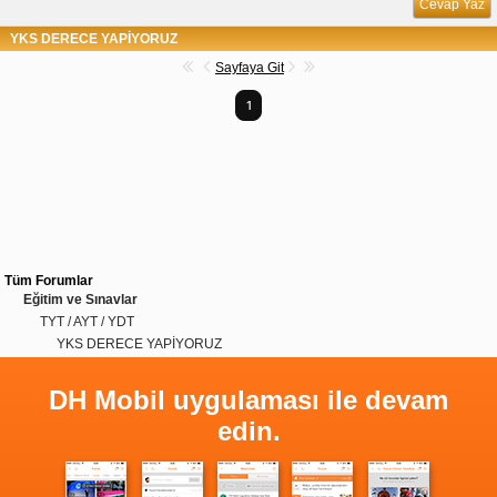
Cevap Yaz
YKS DERECE YAPİYORUZ
Sayfaya Git
1
Tüm Forumlar
Eğitim ve Sınavlar
TYT / AYT / YDT
YKS DERECE YAPİYORUZ
DH Mobil uygulaması ile devam
edin.