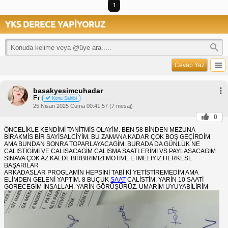
1
YKS DERECE YAPİYORUZ
Cevap Yaz
basakyesimcuhadar
Er
Konu Sahibi
25 Nisan 2025 Cuma 00:41:57 (7 mesaj)
0
ÖNCELİKLE KENDİMİ TANİTMİS OLAYİM. BEN 58 BİNDEN MEZUNA
BİRAKMİS BİR SAYİSALCİYİM. BU ZAMANA KADAR ÇOK BOŞ GEÇİRDİM
AMA BUNDAN SONRA TOPARLAYACAGİM. BURADA DA GÜNLÜK NE
CALİSTİGİMİ VE CALİSACAGİM CALİSMA SAATLERİMİ VS PAYLASACAGİM
SİNAVA ÇOK AZ KALDİ. BİRBİRİMİZİ MOTİVE ETMELİYİZ.HERKESE
BAŞARILAR
ARKADASLAR PROGLAMİN HEPSİNİ TABİ Kİ YETİSTİREMEDİM AMA
ELİMDEN GELENİ YAPTİM. 8 BUÇUK
SAAT
CALİSTİM. YARİN 10 SAATİ
GORECEGİM İNSALLAH. YARİN GÖRÜŞÜRÜZ. UMARİM UYUYABİLİRİM