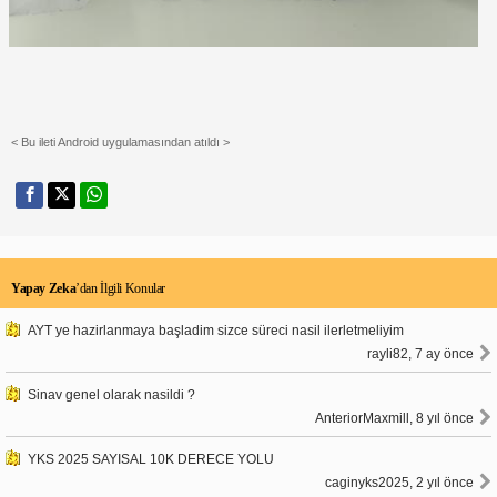
< Bu ileti Android uygulamasından atıldı >
Yapay Zeka
’dan İlgili Konular
AYT ye hazirlanmaya başladim sizce süreci nasil ilerletmeliyim
rayli82, 7 ay önce
Sinav genel olarak nasildi ?
AnteriorMaxmill, 8 yıl önce
YKS 2025 SAYISAL 10K DERECE YOLU
caginyks2025, 2 yıl önce