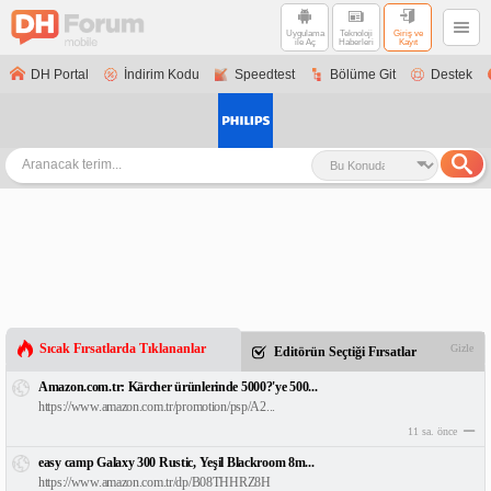
Uygulama
Teknoloji
Giriş ve
ile Aç
Haberleri
Kayıt
DH Portal
İndirim Kodu
Speedtest
Bölüme Git
Destek
Sıcak Fırsatlarda Tıklananlar
Gizle
Editörün Seçtiği Fırsatlar
Amazon.com.tr: Kärcher ürünlerinde 5000?'ye 500...
https://www.amazon.com.tr/promotion/psp/A2...
11 sa. önce
easy camp Galaxy 300 Rustic, Yeşil Blackroom 8m...
https://www.amazon.com.tr/dp/B08THHRZ8H