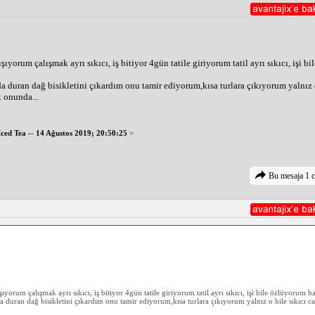
ıyorum çalışmak ayrı sıkıcı, iş bitiyor 4gün tatile giriyorum tatil ayrı sıkıcı, işi 
a duran dağ bisikletini çıkardım onu tamir ediyorum,kısa turlara çıkıyorum yalnız 
 onunda...
Iced Tea
--
14 Ağustos 2019; 20:50:25
>
Bu mesaja 1 c
yorum çalışmak ayrı sıkıcı, iş bitiyor 4gün tatile giriyorum tatil ayrı sıkıcı, işi bile özlüyorum 
 duran dağ bisikletini çıkardım onu tamir ediyorum,kısa turlara çıkıyorum yalnız o bile sıkıcı c