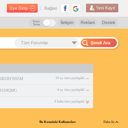
Yeni Kayıt
Üye Girişi
Bağlan
Koyu
İletişim
Reklam
Destek
Tema
Tüm Forumlar
Şimdi Ara
19 sa. önce paylaşıldı
p/B0BZRYNN5M
4 sa. önce paylaşıldı
08H1S9QMG
4 hafta önce paylaşıldı
Bu Konudaki Kullanıcılar:
Daha Az