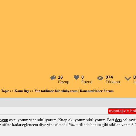
16
0
974
D
Cevap
Favori
Tıklama
İ
f Topic
>>
Konu Dışı
>> Yaz tatilimde bile sıkılıyorum | DonanımHaber Forum
oyun
oynuyorum yine sıkılıyorum. Kitap okuyorum sıkılıyorum. Bari
ders
calisayi
ce uff ne kadar eglencem diye yine olmadi. Yaz tatilinde benim gibi sikilan var mi