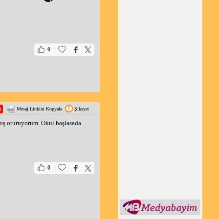
|
|
0
Mesaj Linkini Kopyala
Şikayet
boş oturuyorum. Okul başlasada
|
|
0