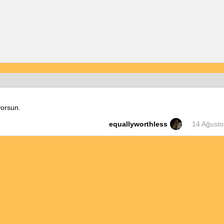
yorsun.
equallyworthless
14 Ağusto