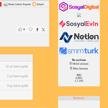
Mesaj Linkini Kopyala
Şikayet
|
|
0
Bu sayfanın
Mobil sürümü
13 yıl önce açıldı
Mini Sürümü
BR2
2 yıl önce açıldı
0,883
1.2.165
3 ay önce açıldı
Reklamlar