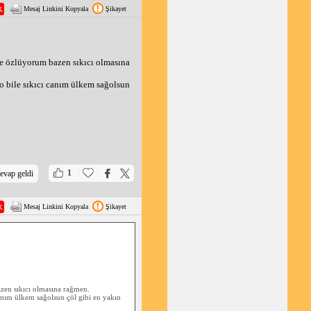
Mesaj Linkini Kopyala
Şikayet
bile özlüyorum bazen sıkıcı olmasına
o bile sıkıcı canım ülkem sağolsun
|
|
1
evap geldi
Mesaj Linkini Kopyala
Şikayet
bazen sıkıcı olmasına rağmen.
anım ülkem sağolsun çöl gibi en yakın