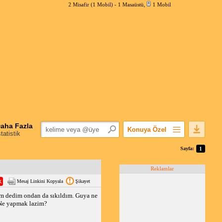
2 Misafir (1 Mobil) -
1 Masaüstü
,
1 Mobil
aha Fazla
Konuya Özel
statistik
Favorilerime Ekle
Sayfa:
1
Konuyu Açandan
Reklamlar
Popüler Mesajlar
Mesaj Linkini Kopyala
Şikayet
Linkli Mesajlar
m dedim ondan da sıkıldım. Guya ne
Yazdır
? Ne yapmak lazim?
E-Posta Aboneliği
Konuyu Gizle