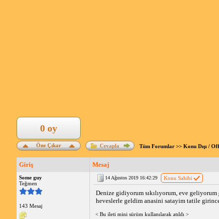
0 oy
Öne Çıkar
Cevapla
Tüm Forumlar
>>
Konu Dışı / Of
Giriş
Mesaj
Some guy
14 Ağustos 2019 16:42:29
Konu Sahibi
Teğmen
Denize gidiyorum sıkılıyorum, eve geliyorum
heveslerle geldim anasini satayim tatile girin
143 Mesaj
< Bu ileti mini sürüm kullanılarak atıldı >