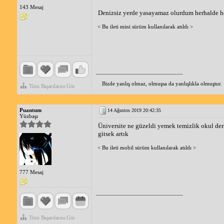
143 Mesaj
Denizsiz yerde yasayamaz olurdum herhalde her
< Bu ileti mini sürüm kullanılarak atıldı >
_____________________________
Bizde yanlış olmaz, olmuşsa da yanlışlıkla olmuştur.
Tüm Başarılarını Gör
Puantum
14 Ağustos 2019 20:42:35
Yüzbaşı
Üniversite ne güzeldi yemek temizlik okul de
gitsek artık
< Bu ileti mobil sürüm kullanılarak atıldı >
777 Mesaj
_____________________________
Tüm Başarılarını Gör