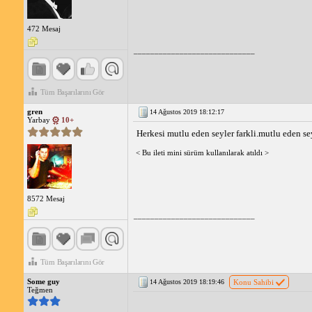
472 Mesaj
_____________________________
Tüm Başarılarını Gör
gren
14 Ağustos 2019 18:12:17
Yarbay
10+
Herkesi mutlu eden seyler farkli.mutlu eden se
< Bu ileti mini sürüm kullanılarak atıldı >
8572 Mesaj
_____________________________
Tüm Başarılarını Gör
Some guy
14 Ağustos 2019 18:19:46
Konu Sahibi
Teğmen