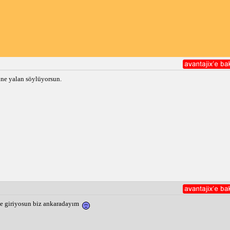
ine yalan söylüyorsun.
ze giriyosun biz ankaradayım