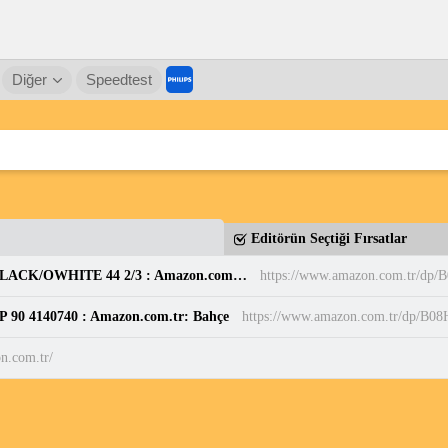
Diğer
Speedtest
Editörün Seçtiği Fırsatlar
adidas Erkek PARK ST Ayakkabı CBLACK/CBLACK/OWHITE 44 2/3 : Amazon.com.tr: Moda
https://www.amazon.com.tr/d
P 90 4140740 : Amazon.com.tr: Bahçe
https://www.amazon.com.tr/dp/B
n.com.tr/