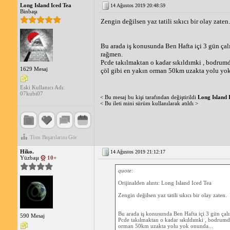
Long Island Iced Tea
14 Ağustos 2019 20:48:59
Binbaşı
Zengin değilsen yaz tatili sıkıcı bir olay zaten.
Bu arada iş konusunda Ben Hafta içi 3 gün çalış
rağmen.
Pcde takılmaktan o kadar sıkıldımki , bodrumd
1629 Mesaj
çöl gibi en yakın orman 50km uzakta yolu yok
Eski Kullanıcı Adı:
07kubi07
< Bu mesaj bu kişi tarafından değiştirildi
Long Island 
< Bu ileti mini sürüm kullanılarak atıldı >
Tüm Başarılarını Gör
Hiko.
14 Ağustos 2019 21:12:17
Yüzbaşı
10+
quote:
Orijinalden alıntı: Long Island Iced Tea
Zengin değilsen yaz tatili sıkıcı bir olay zaten.
Bu arada iş konusunda Ben Hafta içi 3 gün çalışı
590 Mesaj
Pcde takılmaktan o kadar sıkıldımki , bodrumda
orman 50km uzakta yolu yok onunda...