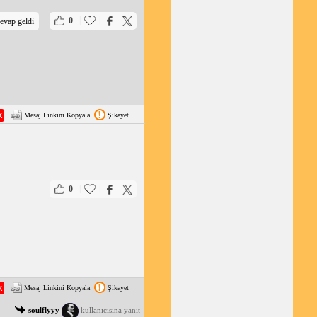
|
|
0
evap geldi
Mesaj Linkini Kopyala
Şikayet
|
|
0
Mesaj Linkini Kopyala
Şikayet
soulflyyy
kullanıcısına yanıt