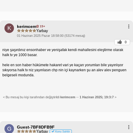
kerimcem
15+
K
Yarbay
01 Haziran 2025 Pazar 18:58:00 (53174 mesaj)
0
niye şaşırdınız ensonhaber ve yenişafak kendi mahallesini eleştirme olarak
halk tv ye 1000 basar.
hele en son haber hükümete hakaret vari ye kaçan yorumları bile yayınlıyor
sıkıyorsa halk tv niz yayınlasın chp nin içi kaynarken şu an alev alev penguen
belgeseli modunda.
< Bu mesaj bu kişi tarafından değiştirildi
kerimcem
--
1 Haziran 2025; 19:3:7
>
Guest-7BF8DFB9F
G
Yarbay
Konu Sahibi