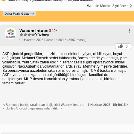
Wrestle Mania, 2 yıl önce
Wacom Intuos
15+
Yüzbaşı
01 Haziran 2025 Pazar 14:56:13 (3597 mesaj)
0
AKP içindeki gerginlikler, tatsızlıklar, meseleler büyüyor, ciddileşiyor, boyut
değiştiriyor. Mehmet Şimşek hedef tahtasında, öncesinde de yollanmıştı, yine
yollanabilir. Yeni Şafak zaten eskinin Taraf gazetesi gibi operasyoncu misali
çalışıyor, Naci Ağbal'ı da yollatanlar onlardı, sırayı Mehmet Şimşek'e getirdiler.
Bu operasyoncu gazeteden çıkan birisi görev almıştı, TCMB başkanı olmuştu,
AKP oyunların, tezgahların bol görüldüğü bir oluşum, kendileri de
nasipleniyor. MHP desen karanlık plan yaratma işinin merkezi, birbirlerini
tamamlıyorlar.
< Bu mesaj bu kişi tarafından değiştirildi
Wacom Intuos
--
1 Haziran 2025; 15:40:15
>
< Bu ileti Android uygulamasından atıldı >