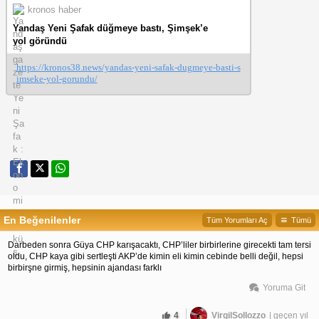
kronos haber
Yandaş Yeni Şafak düğmeye bastı, Şimşek’e
yol göründü
https://kronos38.news/yandas-yeni-safak-dugmeye-basti-s
imseke-yol-gorundu/
En Beğenilenler
Tüm Yorumları Aç
Tümü
Darbeden sonra Güya CHP karışacaktı, CHP’liler birbirlerine girecekti tam tersi
oldu, CHP kaya gibi sertleşti AKP’de kimin eli kimin cebinde belli değil, hepsi
birbirşne girmiş, hepsinin ajandası farklı
Yoruma Git
4
VirgilSollozzo
| geçen yıl