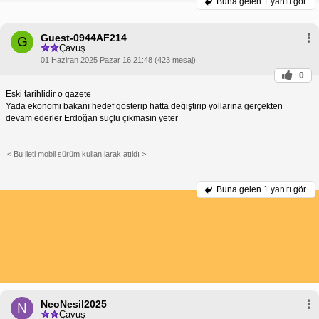
Buna gelen
1 yanıtı gör.
Guest-0944AF214
G
Çavuş
01 Haziran 2025 Pazar 16:21:48 (423 mesaj)
0
Eski tarihlidir o gazete
Yada ekonomi bakanı hedef gösterip hatta değiştirip yollarına gerçekten
devam ederler Erdoğan suçlu çıkmasın yeter
< Bu ileti mobil sürüm kullanılarak atıldı >
Buna gelen
1 yanıtı gör.
NeoNesil2025
N
Çavuş