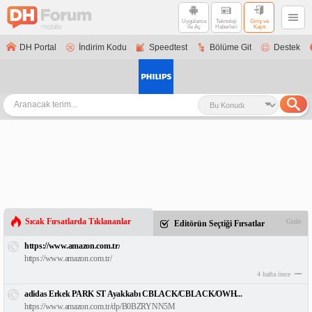
Uygulama
Teknoloji
Giriş ve
ile Aç
Haberleri
Kayıt
DH Portal
İndirim Kodu
Speedtest
Bölüme Git
Destek
Sıcak Fırsatlarda Tıklananlar
Gizle
Editörün Seçtiği Fırsatlar
https://www.amazon.com.tr/
https://www.amazon.com.tr/
4 hafta önce
adidas Erkek PARK ST Ayakkabı CBLACK/CBLACK/OWH...
https://www.amazon.com.tr/dp/B0BZRYNN5M