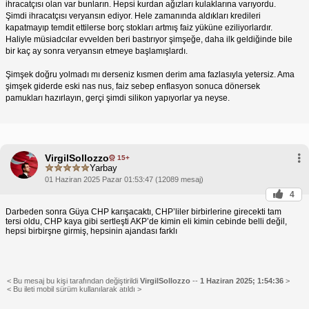
ihracatçısı olan var bunların. Hepsi kurdan ağızları kulaklarına varıyordu.
Şimdi ihracatçısı veryansın ediyor. Hele zamanında aldıkları kredileri
kapatmayıp temdit ettilerse borç stokları artmış faiz yüküne eziliyorlardır.
Haliyle müsiadcılar evvelden beri bastırıyor şimşeğe, daha ilk geldiğinde bile
bir kaç ay sonra veryansın etmeye başlamışlardı.
Şimşek doğru yolmadı mı derseniz kısmen derim ama fazlasıyla yetersiz. Ama
şimşek giderde eski nas nus, faiz sebep enflasyon sonuca dönersek
pamukları hazırlayın, gerçi şimdi silikon yapıyorlar ya neyse.
VirgilSollozzo
15+
Yarbay
01 Haziran 2025 Pazar 01:53:47 (12089 mesaj)
4
Darbeden sonra Güya CHP karışacaktı, CHP’liler birbirlerine girecekti tam
tersi oldu, CHP kaya gibi sertleşti AKP’de kimin eli kimin cebinde belli değil,
hepsi birbirşne girmiş, hepsinin ajandası farklı
< Bu mesaj bu kişi tarafından değiştirildi
VirgilSollozzo
--
1 Haziran 2025; 1:54:36
>
< Bu ileti mobil sürüm kullanılarak atıldı >