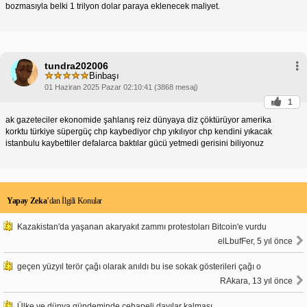
bozmasıyla belki 1 trilyon dolar paraya eklenecek maliyet.
tundra202006
Binbaşı
01 Haziran 2025 Pazar 02:10:41 (3868 mesaj)
1
ak gazeteciler ekonomide şahlanış reiz dünyaya diz çöktürüyor amerika
korktu türkiye süpergüç chp kaybediyor chp yıkılıyor chp kendini yıkacak
istanbulu kaybettiler defalarca baktılar gücü yetmedi gerisini biliyonuz
Yapay Zeka
’dan İlgili Konular
Kazakistan'da yaşanan akaryakıt zammı protestoları Bitcoin'e vurdu
elLbufFer, 5 yıl önce
geçen yüzyıl terör çağı olarak anıldı bu ise sokak gösterileri çağı o
RAkara, 13 yıl önce
Ülke ve dünya gündeminde cehapeli dayılar kalması