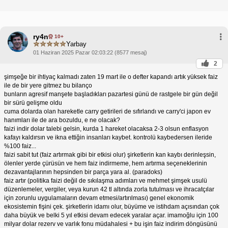
ry4n
10+
Yarbay
01 Haziran 2025 Pazar 02:03:22 (8577 mesaj)
2
şimşeğe bir ihtiyaç kalmadı zaten 19 mart ile o defter kapandı artık yüksek faiz
ile de bir yere gitmez bu bilanço
bunların agresif manşete başladıkları pazartesi günü de rastgele bir gün değil
bir sürü gelişme oldu
cuma dolarda olan hareketle carry getirileri de sıfırlandı ve carry'ci japon ev
hanımları ile de ara bozuldu, e ne olacak?
faizi indir dolar talebi gelsin, kurda 1 hareket olacaksa 2-3 olsun enflasyon
kafayı kaldırsın ve ikna ettiğin insanları kaybet. kontrolü kaybedersen ileride
%100 faiz...
faizi sabit tut (faiz artırmak gibi bir etkisi olur) şirketlerin kan kaybı derinleşsin,
ölenler yerde çürüsün ve hem faiz indirmeme, hem artırma seçeneklerinin
dezavantajlarının hepsinden bir parça yara al. (paradoks)
faiz artır (politika faizi değil de sıkılaşma adımları ve mehmet şimşek usulü
düzenlemeler, vergiler, veya kurun 42 tl altında zorla tutulması ve ihracatçılar
için zorunlu uygulamaların devam etmesi/artırılması) genel ekonomik
ekosistemin fişini çek. şirketlerin idamı olur, büyüme ve istihdam açısından çok
daha büyük ve belki 5 yıl etkisi devam edecek yaralar açar. imamoğlu için 100
milyar dolar rezerv ve varlık fonu müdahalesi + bu işin faiz indirim döngüsünü