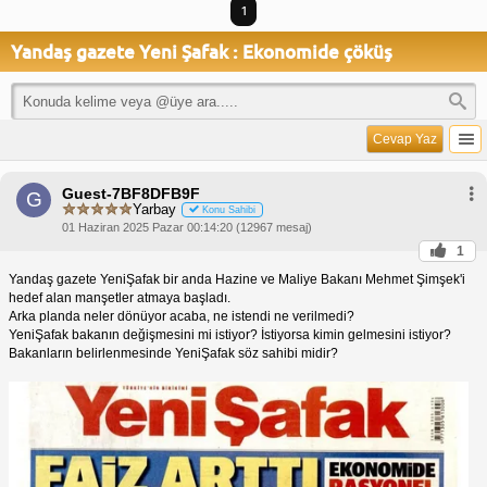
1
Yandaş gazete Yeni Şafak : Ekonomide çöküş
Cevap Yaz
Guest-7BF8DFB9F
G
Yarbay
Konu Sahibi
01 Haziran 2025 Pazar 00:14:20 (12967 mesaj)
1
Yandaş gazete YeniŞafak bir anda Hazine ve Maliye Bakanı Mehmet Şimşek'i
hedef alan manşetler atmaya başladı.
Arka planda neler dönüyor acaba, ne istendi ne verilmedi?
YeniŞafak bakanın değişmesini mi istiyor? İstiyorsa kimin gelmesini istiyor?
Bakanların belirlenmesinde YeniŞafak söz sahibi midir?