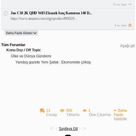
22 sa. önce
Juo C10 2K QHD WiFi Ekranlı Araç Kamerası 140 D...
https://www.amazon.com.tr/gp/product/B0H29...
4 sa. önce
Tüm Forumlar
Aşağı git
Konu Dışı / Off Topic
Ülke ve Dünya Gündemi
Yandaş gazete Yeni Şafak : Ekonomide çöküş
11
355
1
Daha
Cevap
Tıklama
Öne Çıkarma
Fazla
İstatistik
Sayfaya Git