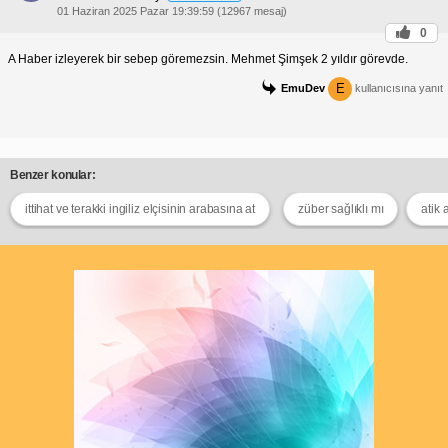
01 Haziran 2025 Pazar 19:39:59 (12967 mesaj)
0
A Haber izleyerek bir sebep göremezsin. Mehmet Şimşek 2 yıldır görevde.
E
EmuDev
kullanıcısına yanıt
Benzer konular:
ittihat ve terakki ingiliz elçisinin arabasına at
züber sağlıklı mı
atik 