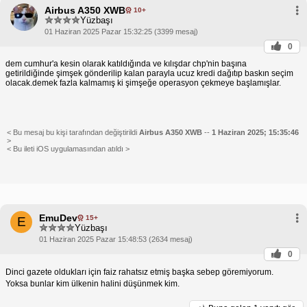
Airbus A350 XWB
10+
Yüzbaşı
01 Haziran 2025 Pazar 15:32:25 (3399 mesaj)
0
dem cumhur'a kesin olarak katıldığında ve kılışdar chp'nin başına
getirildiğinde şimşek gönderilip kalan parayla ucuz kredi dağıtıp baskın seçim
olacak.demek fazla kalmamış ki şimşeğe operasyon çekmeye başlamışlar.
< Bu mesaj bu kişi tarafından değiştirildi
Airbus A350 XWB
--
1 Haziran 2025; 15:35:46
>
< Bu ileti iOS uygulamasından atıldı >
EmuDev
15+
E
Yüzbaşı
01 Haziran 2025 Pazar 15:48:53 (2634 mesaj)
0
Dinci gazete oldukları için faiz rahatsız etmiş başka sebep göremiyorum.
Yoksa bunlar kim ülkenin halini düşünmek kim.