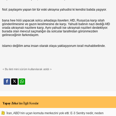
Not: paylaşımı yapan bir tür eski ukrayna yahudisi ki kendisi batıda yaşıyor.
bana hee höö yapacak solcu arkadaşa ilaveten: AfD, Rusya'ya karşı silah
gönderilmesine ve gazın kesilmesine de karşı. Yahudi batının nazi dediği AfD
orada ukraynalı nazilere karşı. Aynı yahudi ise ukraynalı nazileri destekliyor.
burada olan mevcut saçmalığın da solcular tarafından görünmezden
gelineceğinin farkındayım.
islamcı değilim ama insan olarak olaya yaklaşıyorum israil muhabbetinde.
< Bu ileti mini sürüm kullanılarak atıldı >
Yapay Zeka
’dan İlgili Konular
İran, ABD’nin uçan komuta merkezini yok etti: E-3 Sentry nedir, neden