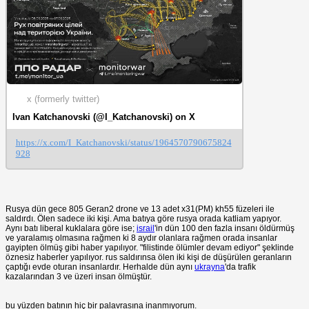
x (formerly twitter)
Ivan Katchanovski (@I_Katchanovski) on X
https://x.com/I_Katchanovski/status/1964570790675824
928
Rusya dün gece 805 Geran2 drone ve 13 adet x31(PM) kh55 füzeleri ile
saldırdı. Ölen sadece iki kişi. Ama batıya göre rusya orada katliam yapıyor.
Aynı batı liberal kuklalara göre ise;
israil
'in dün 100 den fazla insanı öldürmüş
ve yaralamış olmasına rağmen ki 8 aydır olanlara rağmen orada insanlar
gayipten ölmüş gibi haber yapılıyor. "filistinde ölümler devam ediyor" şeklinde
öznesiz haberler yapılıyor. rus saldırınsa ölen iki kişi de düşürülen geranların
çaptığı evde oturan insanlardır. Herhalde dün aynı
ukrayna
'da trafik
kazalarından 3 ve üzeri insan ölmüştür.
bu yüzden batının hiç bir palavrasına inanmıyorum.