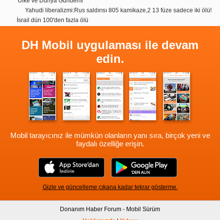
Ülke ve Dünya Gündemi
Yahudi liberalizmi:Rus saldırısı 805 kamikaze,2 13 füze sadece iki ölü!
İsrail dün 100'den fazla ölü
DH Mobil uygulaması ile devam
edin.
Mobil tarayıcınız ile mümkün olanların yanı sıra, birçok yeni ve
faydalı özelliğe erişin.
Gizle ve güncelleme çıkana kadar tekrar gösterme.
Donanım Haber Forum - Mobil Sürüm