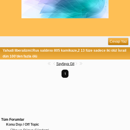
Cevap Yaz
Yahudi liberalizmi:Rus saldırısı 805 kamikaze,2 13 füze sadece iki ölü! İsrail
dün 100'den fazla ölü
Sayfaya Git
1
Tüm Forumlar
Konu Dışı / Off Topic