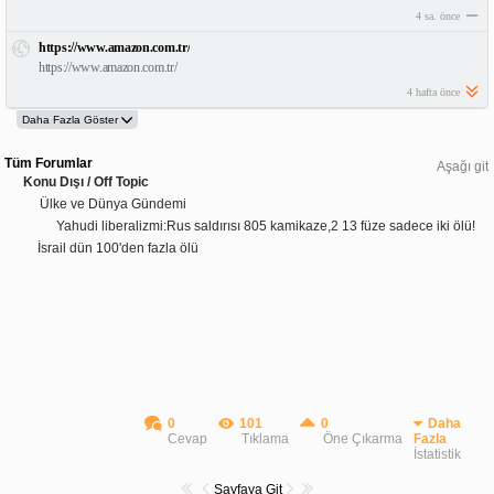
4 sa. önce
https://www.amazon.com.tr/
https://www.amazon.com.tr/
4 hafta önce
Tüm Forumlar
Aşağı git
Konu Dışı / Off Topic
Ülke ve Dünya Gündemi
Yahudi liberalizmi:Rus saldırısı 805 kamikaze,2 13 füze sadece iki ölü!
İsrail dün 100'den fazla ölü
0
101
0
Daha
Cevap
Tıklama
Öne Çıkarma
Fazla
İstatistik
Sayfaya Git