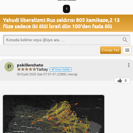
1
Yahudi liberalizmi:Rus saldırısı 805 kamikaze,2 13
füze sadece iki ölü! İsrail dün 100'den fazla ölü
Cevap Yaz
pskillercheto
P
Yarbay
Konu Sahibi
09 Eylül 2025 Salı 07:57:47 (23891 mesaj)
0