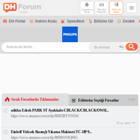
Uygulama
Teknoloji
Giriş ve
ile Aç
Haberleri
Kayıt
DH Portal
İndirim Kodu
Speedtest
Bölüme Git
Destek
Sıcak Fırsatlarda Tıklananlar
Gizle
Editörün Seçtiği Fırsatlar
adidas Erkek PARK ST Ayakkabı CBLACK/CBLACK/OWH...
https://www.amazon.com.tr/dp/B0BZRYNN5M
19 sa. önce
Einhell Yüksek Basınçlı Yıkama Makinesi TC-HP 9...
https://www.amazon.com.tr/dp/B08H1S9QMG