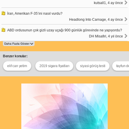
kutsall1, 4 ay önce
İran, Amerikan F-35’ini nasıl vurdu?
Headlong Into Carnage, 4 ay önce
ABD ordusunun çok gizli uzay uçağı 900 günlük görevinde ne yapıyordu?
DH Misafiri, 4 yıl önce
Benzer konular:
elif can yetim
2019 sigara fiyatları
siyasi görüş testi
tayfun d