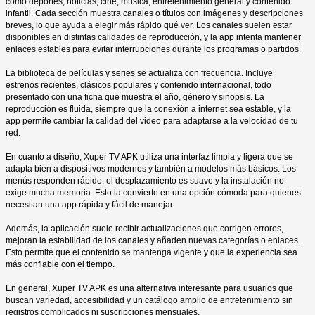
como deportes, noticias, cine, música, entretenimiento general y contenido
infantil. Cada sección muestra canales o títulos con imágenes y descripciones
breves, lo que ayuda a elegir más rápido qué ver. Los canales suelen estar
disponibles en distintas calidades de reproducción, y la app intenta mantener
enlaces estables para evitar interrupciones durante los programas o partidos.
La biblioteca de películas y series se actualiza con frecuencia. Incluye
estrenos recientes, clásicos populares y contenido internacional, todo
presentado con una ficha que muestra el año, género y sinopsis. La
reproducción es fluida, siempre que la conexión a internet sea estable, y la
app permite cambiar la calidad del video para adaptarse a la velocidad de tu
red.
En cuanto a diseño, Xuper TV APK utiliza una interfaz limpia y ligera que se
adapta bien a dispositivos modernos y también a modelos más básicos. Los
menús responden rápido, el desplazamiento es suave y la instalación no
exige mucha memoria. Esto la convierte en una opción cómoda para quienes
necesitan una app rápida y fácil de manejar.
Además, la aplicación suele recibir actualizaciones que corrigen errores,
mejoran la estabilidad de los canales y añaden nuevas categorías o enlaces.
Esto permite que el contenido se mantenga vigente y que la experiencia sea
más confiable con el tiempo.
En general, Xuper TV APK es una alternativa interesante para usuarios que
buscan variedad, accesibilidad y un catálogo amplio de entretenimiento sin
registros complicados ni suscripciones mensuales.