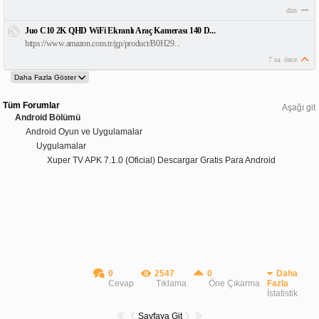
dün
Juo C10 2K QHD WiFi Ekranlı Araç Kamerası 140 D...
https://www.amazon.com.tr/gp/product/B0H29...
7 sa. önce
Tüm Forumlar
Aşağı git
Android Bölümü
Android Oyun ve Uygulamalar
Uygulamalar
Xuper TV APK 7.1.0 (Oficial) Descargar Gratis Para Android
0
2547
0
Daha
Cevap
Tıklama
Öne Çıkarma
Fazla
İstatistik
Sayfaya Git