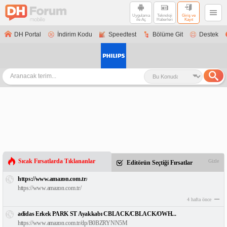
Uygulama
Teknoloji
Giriş ve
ile Aç
Haberleri
Kayıt
DH Portal
İndirim Kodu
Speedtest
Bölüme Git
Destek
Sıcak Fırsatlarda Tıklananlar
Gizle
Editörün Seçtiği Fırsatlar
https://www.amazon.com.tr/
https://www.amazon.com.tr/
4 hafta önce
adidas Erkek PARK ST Ayakkabı CBLACK/CBLACK/OWH...
https://www.amazon.com.tr/dp/B0BZRYNN5M