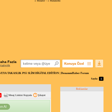
1 Misafir -
1 Masaüstü
aha Fazla
Konuya Özel
statistik
Favorilerime Ekle
VEYA TAKASLIK PS5 SLİM DİGİTAL EDİTİON | DonanımHaber Forum
Konuyu Açandan
Sayfa:
1
Popüler Mesajlar
Reklamlar
Linkli Mesajlar
Mesaj Linkini Kopyala
Şikayet
Yazdır
E-Posta Aboneliği
ın Al
Konuyu Gizle