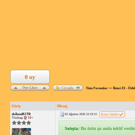
0 oy
Öne Çıkar
Cevapla
Tüm Forumlar
>>
İkinci El - Ödü
Giriş
Mesaj
dolland82TR
05 Ağustos 2026 23:19:15
Konu Sahibi
Yüzbaşı
10+
Satışta:
Bu ürün şu anda teklif verilme