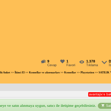
9
1
1.378
D
Cevap
Favori
Tıklama
İ
llü Anket
>>
İkinci El
>>
Konsollar ve aksesuarları
>>
Konsollar
>>
Playstation
>> SATILIK 
ye ve satın alınmaya uygun, satıcı ile iletişime geçebilirsiniz.
Sat