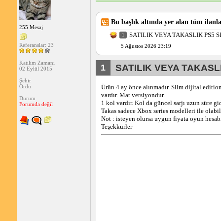
Bu başlık altında yer alan tüm ilanla
255 Mesaj
SATILIK VEYA TAKASLIK PS5 S
1
Referanslar: 23
5 Ağustos 2026 23:19
Katılım Zamanı
1
SATILIK VEYA TAKASLI
02 Eylül 2015
Şehir
Ürün 4 ay önce alınmadır. Slim dijital editio
Ordu
vardır. Mat versiyondur.
Durum
1 kol vardır. Kol da güncel sarjı uzun süre g
Forumda değil
Takas sadece Xbox series modelleri ile olabil
Not : isteyen olursa uygun fiyata oyun hesabı
Teşekkürler