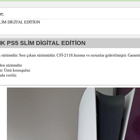
r;
LİM DİGİTAL EDİTİON
K PS5 SLİM DİGİTAL EDİTİON
n sürümdür. Son çıkan sürümüdür. CFİ-2118.Isınma vs sorunlar giderilmiştir. Garantis
iden sürümdür.
ir. Üstü konuşulur.
da verilir.