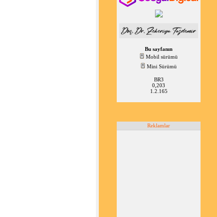
Bu sayfanın
Mobil sürümü
Mini Sürümü
BR3
0,203
1.2.165
Reklamlar