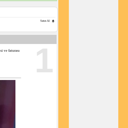
Satın Al
1
i ve faturası