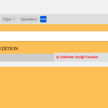
Diğer
Speedtest
 EDİTİON
Editörün Seçtiği Fırsatlar