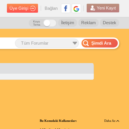
Yeni Kayıt
Üye Girişi
Bağlan
Koyu
İletişim
Reklam
Destek
Tema
Tüm Forumlar
Şimdi Ara
Bu Konudaki Kullanıcılar:
Daha Az