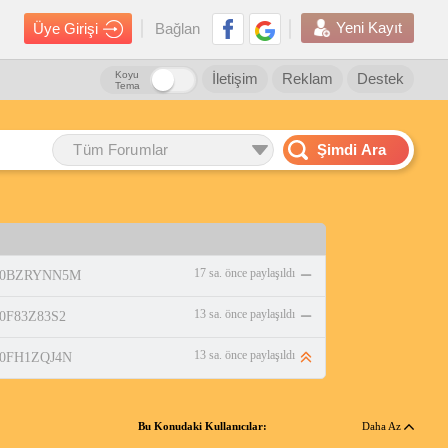
Yeni Kayıt
Üye Girişi
Bağlan
Koyu
İletişim
Reklam
Destek
Tema
Tüm Forumlar
Şimdi Ara
17 sa. önce paylaşıldı
p/B0BZRYNN5M
13 sa. önce paylaşıldı
/B0F83Z83S2
13 sa. önce paylaşıldı
/B0FH1ZQJ4N
Bu Konudaki Kullanıcılar:
Daha Az