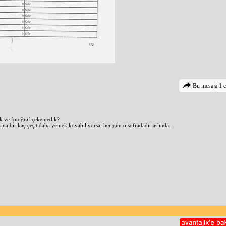
Bu mesaja 1 c
ik ve fotoğraf çekemedik?
sına bir kaç çeşit daha yemek koyabiliyorsa, her gün o sofradadır aslında.