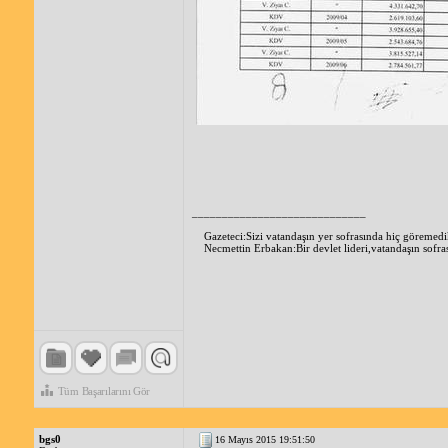
_____________________________
Gazeteci:Sizi vatandaşın yer sofrasında hiç göremed
Necmettin Erbakan:Bir devlet lideri,vatandaşın sofra
Tüm Başarılarını Gör
bgs0
16 Mayıs 2015 19:51:50