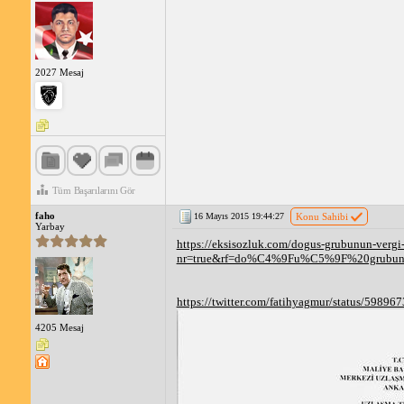
2027 Mesaj
Tüm Başarılarını Gör
faho
16 Mayıs 2015 19:44:27
Konu Sahibi
Yarbay
https://eksisozluk.com/dogus-grubunun-vergi
nr=true&rf=do%C4%9Fu%C5%9F%20grubu
https://twitter.com/fatihyagmur/status/5989
4205 Mesaj