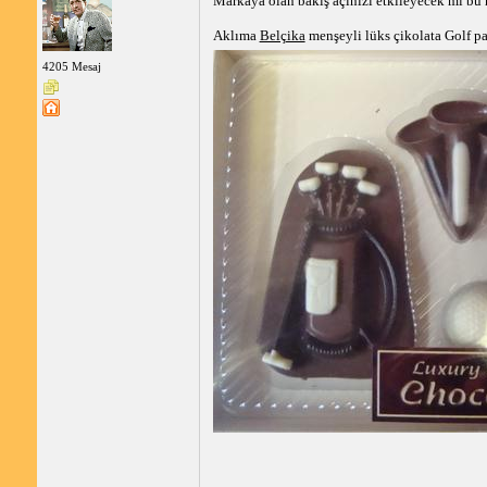
Markaya olan bakış açınızı etkileyecek mi bu
Aklıma
Belçika
menşeyli lüks çikolata Golf pak
4205 Mesaj