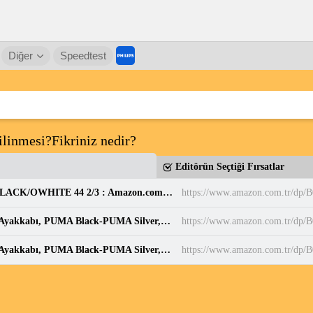
Diğer
Speedtest
linmesi?Fikriniz nedir?
Editörün Seçtiği Fırsatlar
adidas Erkek PARK ST Ayakkabı CBLACK/CBLACK/OWHITE 44 2/3 : Amazon.com.tr: Moda
https://www.amazon.com.tr/d
PUMA BELLA DONNA DayINight Kadın Spor Ayakkabı, PUMA Black-PUMA Silver, 35.5 : Amazon.com.tr: Moda
https://www.amazon.com.tr/dp
PUMA BELLA DONNA DayINight Kadın Spor Ayakkabı, PUMA Black-PUMA Silver, 35.5 : Amazon.com.tr: Moda
https://www.amazon.com.tr/dp