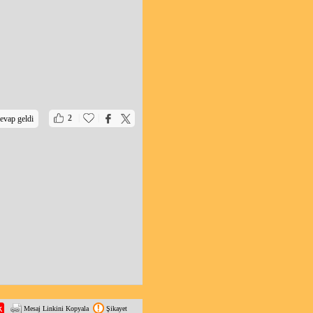
|
|
2
evap geldi
Mesaj Linkini Kopyala
Şikayet