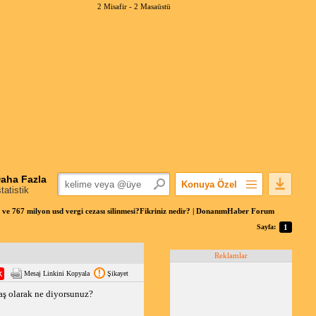
2 Misafir -
2 Masaüstü
aha Fazla
Konuya Özel
statistik
Favorilerime Ekle
e 767 milyon usd vergi cezası silinmesi?Fikriniz nedir? | DonanımHaber Forum
Konuyu Açandan
Sayfa:
1
Popüler Mesajlar
Reklamlar
Linkli Mesajlar
Mesaj Linkini Kopyala
Şikayet
Yazdır
aş olarak ne diyorsunuz?
E-Posta Aboneliği
Konuyu Gizle