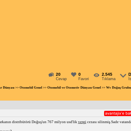
20
0
2.545
D
Cevap
Favori
Tıklama
İ
ar Dünyası
>>
Otomobil Genel
>>
Otomobil ve Otomotiv Dünyası Genel
>> Wv Doğuş Grubu v
arkanın distribütörü Doğuş'un 767 milyon usd'lik
vergi
cezası silinmiş.Sade vatand