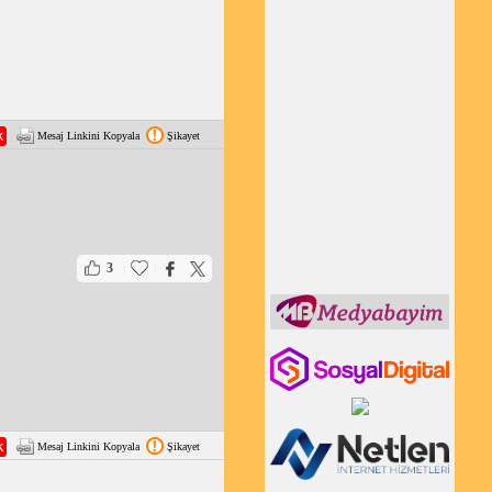
Mesaj Linkini Kopyala
Şikayet
|
|
3
Mesaj Linkini Kopyala
Şikayet