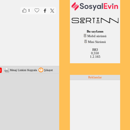
|
|
1
Bu sayfanın
Mobil sürümü
Mini Sürümü
BR3
0,550
1.2.165
Mesaj Linkini Kopyala
Şikayet
Reklamlar