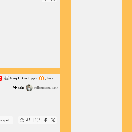
Mesaj Linkini Kopyala
Şikayet
faho
kullanıcısına yanıt
|
|
-15
ap geldi