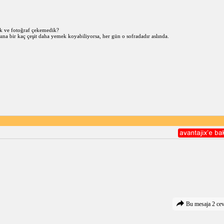
ik ve fotoğraf çekemedik?
sına bir kaç çeşit daha yemek koyabiliyorsa, her gün o sofradadır aslında.
Bu mesaja 2 cev