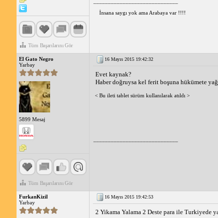
_____________________________
İnsana saygı yok ama Arabaya var !!!!
Tüm Başarılarını Gör
El Gato Negro
16 Mayıs 2015 19:42:32
Yarbay
Evet kaynak?
Haber doğruysa kel ferit boşuna hükümete yağ
< Bu ileti tablet sürüm kullanılarak atıldı >
5899 Mesaj
_____________________________
Tüm Başarılarını Gör
FurkanKizil
16 Mayıs 2015 19:42:53
Yarbay
2 Yikama Yalama 2 Deste para ile Turkiyede ya