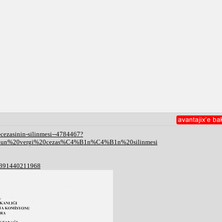
-cezasinin-silinmesi--4784467?
nun%20vergi%20cezas%C4%B1n%C4%B1n%20silinmesi
67391440211968