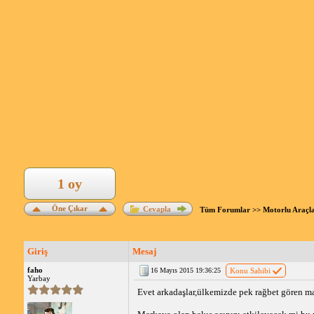
1 oy
Öne Çıkar
Cevapla
Tüm Forumlar
>>
Motorlu Araçl
Giriş
Mesaj
faho
16 Mayıs 2015 19:36:25
Konu Sahibi
Yarbay
Evet arkadaşlar,ülkemizde pek rağbet gören m