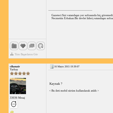
_____________________________
Gazeteci:Sizi vatandaşın yer sofrasında hiç göremed
Necmettin Erbakan:Bir devlet lideri,vatandaşın sofra
Tüm Başarılarını Gör
cihanair
16 Mayıs 2015 19:39:07
Yarbay
Kaynak ?
< Bu ileti mobil sürüm kullanılarak atıldı >
33036 Mesaj