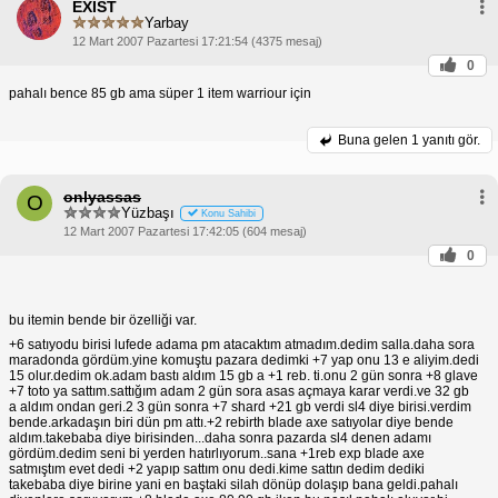
EXIST
Yarbay
12 Mart 2007 Pazartesi 17:21:54 (4375 mesaj)
0
pahalı bence 85 gb ama süper 1 item warriour için
Buna gelen
1 yanıtı gör.
onlyassas
O
Yüzbaşı
Konu Sahibi
12 Mart 2007 Pazartesi 17:42:05 (604 mesaj)
0
bu itemin bende bir özelliği var.
+6 satıyodu birisi lufede adama pm atacaktım atmadım.dedim salla.daha sora
maradonda gördüm.yine komuştu pazara dedimki +7 yap onu 13 e aliyim.dedi
15 olur.dedim ok.adam bastı aldım 15 gb a +1 reb. ti.onu 2 gün sonra +8 glave
+7 toto ya sattım.sattığım adam 2 gün sora asas açmaya karar verdi.ve 32 gb
a aldım ondan geri.2 3 gün sonra +7 shard +21 gb verdi sl4 diye birisi.verdim
bende.arkadaşın biri dün pm attı.+2 rebirth blade axe satıyolar diye bende
aldım.takebaba diye birisinden...daha sonra pazarda sl4 denen adamı
gördüm.dedim seni bi yerden hatırlıyorum..sana +1reb exp blade axe
satmıştım evet dedi +2 yapıp sattım onu dedi.kime sattın dedim dediki
takebaba diye birine yani en baştaki silah dönüp dolaşıp bana geldi.pahalı