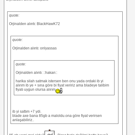
quote:
Orjinalden alıntı: BlackHawK72
quote:
Orjinalden alıntı: onlyassas
quote:
Orjinalden alıntı: ::hakan::
harika silah satmak istersen ben onu yada ordaki ib yi
alırım ib ye + sına göre bi fiyat veririz ama bladeye talibim
fiyatı uygun olursa alırım
ib yi sattım +7 ydi.
blade axe bana 85gb a maloldu.ona göre fiyat verirsen
anlaşabiliriz..