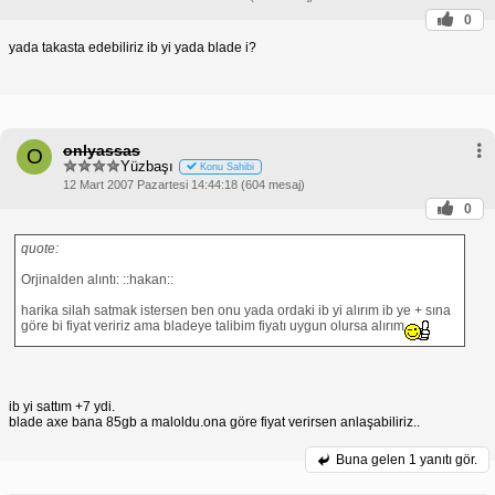
0
yada takasta edebiliriz ib yi yada blade i?
onlyassas
O
Yüzbaşı
Konu Sahibi
12 Mart 2007 Pazartesi 14:44:18 (604 mesaj)
0
quote:
Orjinalden alıntı: ::hakan::
harika silah satmak istersen ben onu yada ordaki ib yi alırım ib ye + sına
göre bi fiyat veririz ama bladeye talibim fiyatı uygun olursa alırım
ib yi sattım +7 ydi.
blade axe bana 85gb a maloldu.ona göre fiyat verirsen anlaşabiliriz..
Buna gelen
1 yanıtı gör.