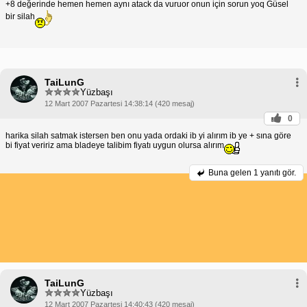
+8 değerinde hemen hemen aynı atack da vuruor onun için sorun yoq Güsel
bir silah
TaiLunG
Yüzbaşı
12 Mart 2007 Pazartesi 14:38:14 (420 mesaj)
0
harika silah satmak istersen ben onu yada ordaki ib yi alırım ib ye + sına göre
bi fiyat veririz ama bladeye talibim fiyatı uygun olursa alırım
Buna gelen
1 yanıtı gör.
TaiLunG
Yüzbaşı
12 Mart 2007 Pazartesi 14:40:43 (420 mesaj)