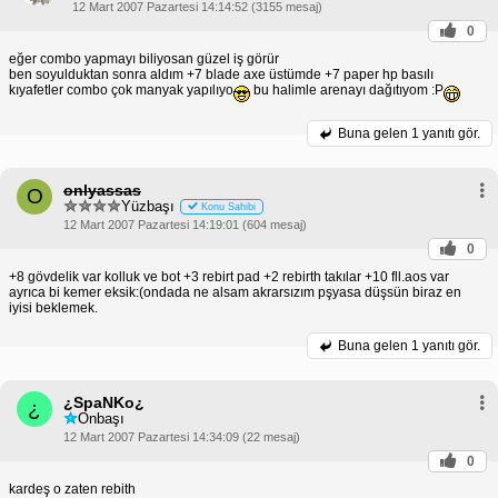
12 Mart 2007 Pazartesi 14:14:52 (3155 mesaj)
0
eğer combo yapmayı biliyosan güzel iş görür
ben soyulduktan sonra aldım +7 blade axe üstümde +7 paper hp basılı
kıyafetler combo çok manyak yapılıyo
bu halimle arenayı dağıtıyom :P
Buna gelen
1 yanıtı gör.
onlyassas
O
Yüzbaşı
Konu Sahibi
12 Mart 2007 Pazartesi 14:19:01 (604 mesaj)
0
+8 gövdelik var kolluk ve bot +3 rebirt pad +2 rebirth takılar +10 fll.aos var
ayrıca bi kemer eksik:(ondada ne alsam akrarsızım pşyasa düşsün biraz en
iyisi beklemek.
Buna gelen
1 yanıtı gör.
¿SpaNKo¿
¿
Onbaşı
12 Mart 2007 Pazartesi 14:34:09 (22 mesaj)
0
kardeş o zaten rebith