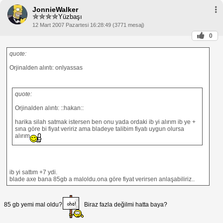
JonnieWalker
Yüzbaşı
12 Mart 2007 Pazartesi 16:28:49 (3771 mesaj)
0
quote:
Orjinalden alıntı: onlyassas
quote:
Orjinalden alıntı: ::hakan::
harika silah satmak istersen ben onu yada ordaki ib yi alırım ib ye +
sına göre bi fiyat veririz ama bladeye talibim fiyatı uygun olursa
alırım
ib yi sattım +7 ydi.
blade axe bana 85gb a maloldu.ona göre fiyat verirsen anlaşabiliriz..
85 gb yemi mal oldu?
Biraz fazla değilmi hatta baya?