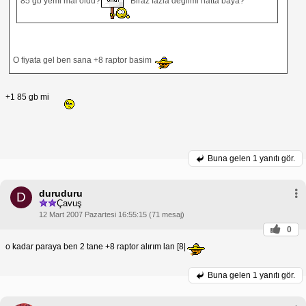
85 gb yemi mal oldu?
Biraz fazla değilmi hatta baya?
O fiyata gel ben sana +8 raptor basim
+1 85 gb mi
Buna gelen
1 yanıtı gör.
duruduru
D
Çavuş
12 Mart 2007 Pazartesi 16:55:15 (71 mesaj)
0
o kadar paraya ben 2 tane +8 raptor alırım lan [8|
Buna gelen
1 yanıtı gör.