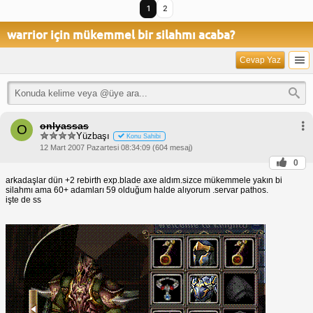
1
2
warrior için mükemmel bir silahmı acaba?
Cevap Yaz
onlyassas
O
Yüzbaşı
Konu Sahibi
12 Mart 2007 Pazartesi 08:34:09 (604 mesaj)
0
arkadaşlar dün +2 rebirth exp.blade axe aldım.sizce mükemmele yakın bi
silahmı ama 60+ adamları 59 olduğum halde alıyorum .servar pathos.
işte de ss