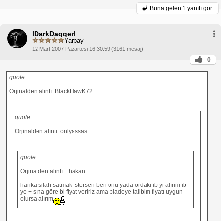
Buna gelen
1 yanıtı gör.
lDarkDaqqerl
Yarbay
12 Mart 2007 Pazartesi 16:30:59 (3161 mesaj)
0
quote:
Orjinalden alıntı: BlackHawK72
quote:
Orjinalden alıntı: onlyassas
quote:
Orjinalden alıntı: ::hakan::
harika silah satmak istersen ben onu yada ordaki ib yi alırım ib
ye + sına göre bi fiyat veririz ama bladeye talibim fiyatı uygun
olursa alırım