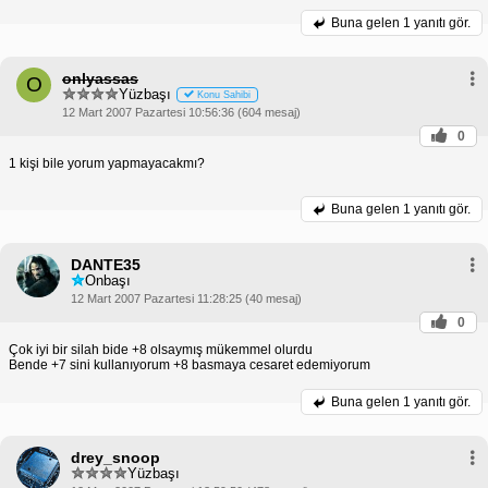
Buna gelen
1 yanıtı gör.
onlyassas
O
Yüzbaşı
Konu Sahibi
12 Mart 2007 Pazartesi 10:56:36 (604 mesaj)
0
1 kişi bile yorum yapmayacakmı?
Buna gelen
1 yanıtı gör.
DANTE35
Onbaşı
12 Mart 2007 Pazartesi 11:28:25 (40 mesaj)
0
Çok iyi bir silah bide +8 olsaymış mükemmel olurdu
Bende +7 sini kullanıyorum +8 basmaya cesaret edemiyorum
Buna gelen
1 yanıtı gör.
drey_snoop
Yüzbaşı