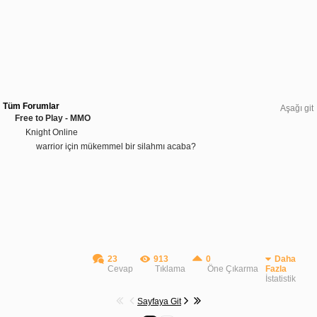
Tüm Forumlar
Aşağı git
Free to Play - MMO
Knight Online
warrior için mükemmel bir silahmı acaba?
23
913
0
Daha
Cevap
Tıklama
Öne Çıkarma
Fazla
İstatistik
Sayfaya Git