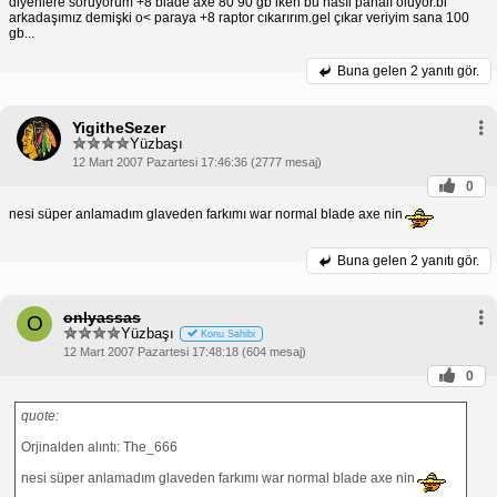
diyenlere soruyorum +8 blade axe 80 90 gb iken bu nasıl pahalı oluyor.bi
arkadaşımız demişki o< paraya +8 raptor cıkarırım.gel çıkar veriyim sana 100
gb...
Buna gelen
2 yanıtı gör.
YigitheSezer
Yüzbaşı
12 Mart 2007 Pazartesi 17:46:36 (2777 mesaj)
0
nesi süper anlamadım glaveden farkımı war normal blade axe nin
Buna gelen
2 yanıtı gör.
onlyassas
O
Yüzbaşı
Konu Sahibi
12 Mart 2007 Pazartesi 17:48:18 (604 mesaj)
0
quote:
Orjinalden alıntı: The_666
nesi süper anlamadım glaveden farkımı war normal blade axe nin