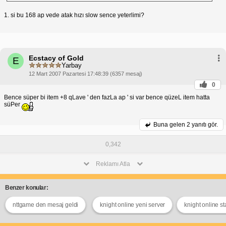
1. si bu 168 ap vede atak hızı slow sence yeterlimi?
Ecstacy of Gold
E
Yarbay
12 Mart 2007 Pazartesi 17:48:39 (6357 mesaj)
0
Bence süper bi item +8 qLave ' den fazLa ap ' si var bence qüzeL item hatta
süPer
Buna gelen
2 yanıtı gör.
0,342
Reklamı Atla
Benzer konular:
nttgame den mesaj geldi
knight online yeni server
knight online st