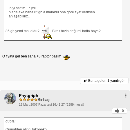
ib yi sattım +7 ydi.
blade axe bana 85gb a maloldu.ona göre fiyat verirsen
anlaşabiliriz..
85 gb yemi mal oldu?
Biraz fazla değilmi hatta baya?
O fiyata gel ben sana +8 raptor basim
Buna gelen
1 yanıtı gör.
Phytgriph
Binbaşı
12 Mart 2007 Pazartesi 16:41:27 (2389 mesaj)
0
quote:
Orjinalden alıntı: takopako