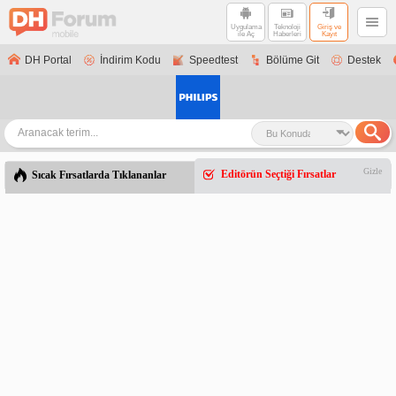
Uygulama
Teknoloji
Giriş ve
ile Aç
Haberleri
Kayıt
DH Portal
İndirim Kodu
Speedtest
Bölüme Git
Destek
Gizle
Editörün Seçtiği Fırsatlar
Sıcak Fırsatlarda Tıklananlar