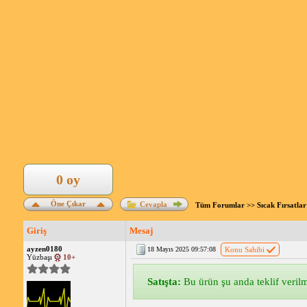
0 oy
Öne Çıkar
Cevapla
Tüm Forumlar
>>
Sıcak Fırsatlar
Giriş
Mesaj
ayzen0180
18 Mayıs 2025 09:57:08
Konu Sahibi
Yüzbaşı
10+
Satışta:
Bu ürün şu anda teklif verilme