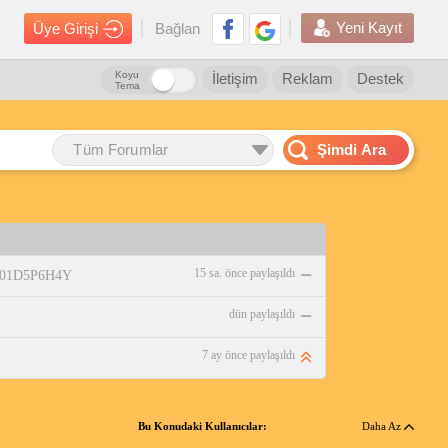
Yeni Kayıt
Üye Girişi
Bağlan
Koyu
İletişim
Reklam
Destek
Tema
Tüm Forumlar
Şimdi Ara
15 sa. önce paylaşıldı
/B01D5P6H4Y
dün paylaşıldı
7 ay önce paylaşıldı
Bu Konudaki Kullanıcılar:
Daha Az