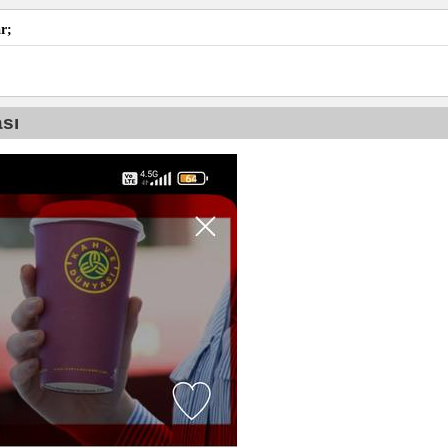
r;
sı