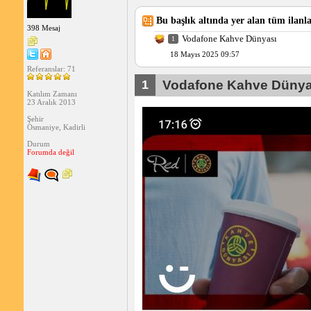
Bu başlık altında yer alan tüm ilanla
398 Mesaj
Vodafone Kahve Dünyası
1
18 Mayıs 2025 09:57
Referanslar: 71
1
Vodafone Kahve Dünya
Katılım Zamanı
23 Aralık 2013
Şehir
Osmaniye, Kadirli
Durum
Forumda değil