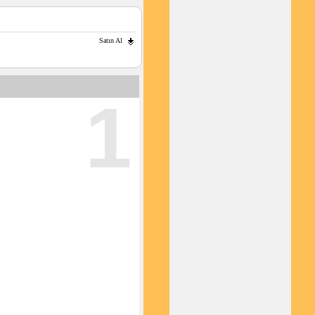
Satın Al
1