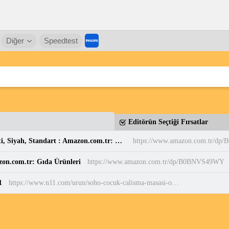
Diğer
Speedtest
Editörün Seçtiği Fırsatlar
Casio MW-240-7BVDF Standart Erkek Kol Saati, Siyah, Standart : Amazon.com.tr: Moda
https://www.amazon.com.tr/dp
zon.com.tr: Gıda Ürünleri
https://www.amazon.com.tr/dp/B0BNVS49WY
1
https://www.n11.com/urun/soho-cocuk-calisma-masasi-oyun-ve-etkinlik-masasi-sepetli-001-55357869