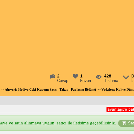
2
1
428
D
Cevap
Favori
Tıklama
İ
>>
Alışveriş-Hediye Çeki-Kuponu Satış - Takas - Paylaşım Bölümü
>> Vodafone Kahve Düny
ye ve satın alınmaya uygun, satıcı ile iletişime geçebilirsiniz.
Sat