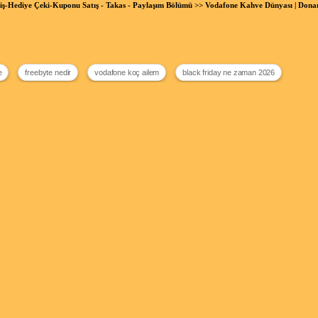
riş-Hediye Çeki-Kuponu Satış - Takas - Paylaşım Bölümü
>> Vodafone Kahve Dünyası | Don
e
freebyte nedir
vodafone koç ailem
black friday ne zaman 2026