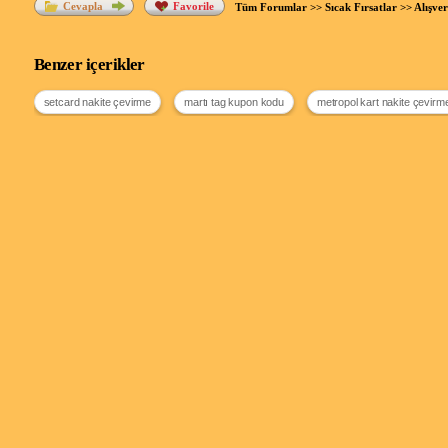
Cevapla
Favorile
Tüm Forumlar
>>
Sıcak Fırsatlar
>>
Alışve
Benzer içerikler
setcard nakite çevirme
martı tag kupon kodu
metropol kart nakite çevirm