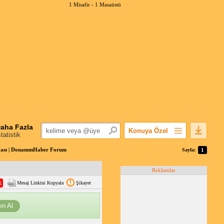
1 Misafir -
1 Masaüstü
aha Fazla
Konuya Özel
statistik
Favorilerime Ekle
ası | DonanımHaber Forum
Sayfa:
1
Konuyu Açandan
Reklamlar
Popüler Mesajlar
Mesaj Linkini Kopyala
Şikayet
Linkli Mesajlar
Yazdır
ın Al
E-Posta Aboneliği
Konuyu Gizle