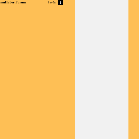
anımHaber Forum
Sayfa:
1