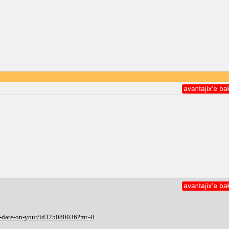
ut-date-on-your/id325080036?mt=8