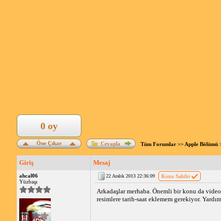
0 oy
Öne Çıkar
Cevapla
Tüm Forumlar
>>
Apple Bölümü
Giriş
Mesaj
ahcal06
22 Aralık 2013 22:36:09
Konu Sahibi
Yüzbaşı
Arkadaşlar merhaba. Önemli bir konu da video 
resimlere tarih-saat eklemem gerekiyor. Yardım