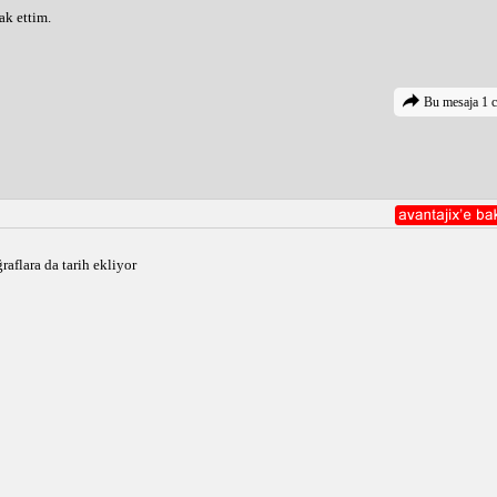
k ettim.
Bu mesaja 1 c
raflara da tarih ekliyor