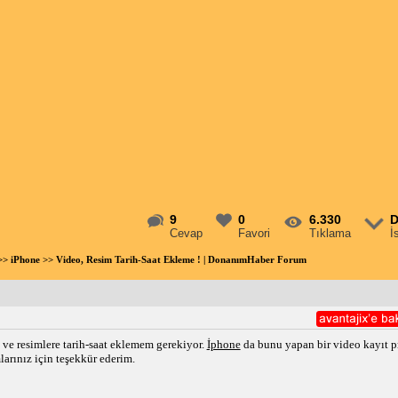
9
0
6.330
D
Cevap
Favori
Tıklama
İ
>>
iPhone
>> Video, Resim Tarih-Saat Ekleme ! | DonanımHaber Forum
ve resimlere tarih-saat eklemem gerekiyor.
İphone
da bunu yapan bir video kayıt p
larınız için teşekkür ederim.