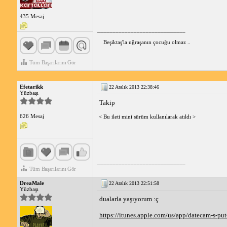
435 Mesaj
_____________________________
Beşiktaş'la uğraşanın çocuğu olmaz ..
Tüm Başarılarını Gör
Efetarikk
22 Aralık 2013 22:38:46
Yüzbaşı
Takip
626 Mesaj
< Bu ileti mini sürüm kullanılarak atıldı >
_____________________________
Tüm Başarılarını Gör
DreaMale
22 Aralık 2013 22:51:58
Yüzbaşı
dualarla yaşıyorum :ç
https://itunes.apple.com/us/app/datecam-s-p