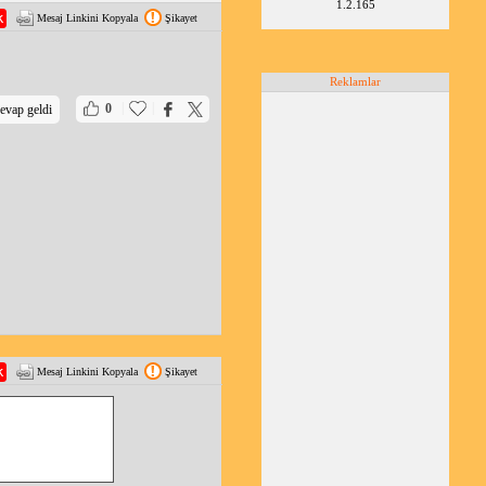
1.2.165
Mesaj Linkini Kopyala
Şikayet
Reklamlar
|
|
0
evap geldi
Mesaj Linkini Kopyala
Şikayet