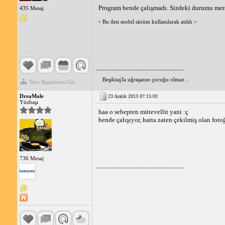
Program bende çalışmadı. Sizdeki durumu mera
435 Mesaj
< Bu ileti mobil sürüm kullanılarak atıldı >
_____________________________
Beşiktaş'la uğraşanın çocuğu olmaz ..
Tüm Başarılarını Gör
DreaMale
23 Aralık 2013 07:15:03
Yüzbaşı
haa o sebepten mütevellit yani :ç
bende çalışıyor, hatta zaten çekilmiş olan fotoğ
736 Mesaj
_____________________________