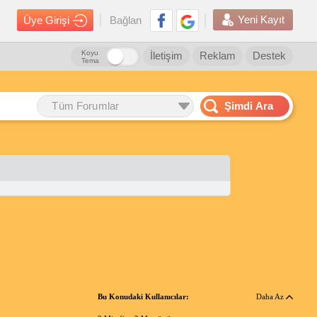
Yeni Kayıt
Üye Girişi
Bağlan
Koyu
İletişim
Reklam
Destek
Tema
Tüm Forumlar
Şimdi Ara
Bu Konudaki Kullanıcılar:
Daha Az