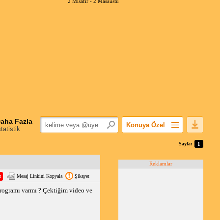
2 Misafir -
2 Masaüstü
aha Fazla
Konuya Özel
statistik
Favorilerime Ekle
Sayfa:
1
Konuyu Açandan
Reklamlar
Popüler Mesajlar
Mesaj Linkini Kopyala
Şikayet
Linkli Mesajlar
rogramı varmı ? Çektiğim video ve
Yazdır
E-Posta Aboneliği
Konuyu Gizle