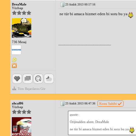
DreaMale
23 Aralık 2013 00:17:16
Yüzbaşı
ne tür bi amaca hizmet eden bi soru bu ya
736 Mesaj
_____________________________
Tüm Başarılarını Gör
ahcal06
23 Aralık 2013 06:47:36
Konu Sahibi
Yüzbaşı
quote:
Orijinalden alıntı: DreaMale
ne tür bi amaca hizmet eden bi soru bu ya