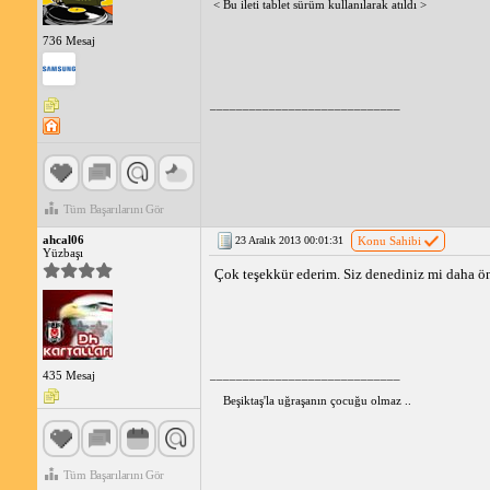
< Bu ileti tablet sürüm kullanılarak atıldı >
736 Mesaj
_____________________________
Tüm Başarılarını Gör
ahcal06
23 Aralık 2013 00:01:31
Konu Sahibi
Yüzbaşı
Çok teşekkür ederim. Siz denediniz mi daha ö
_____________________________
435 Mesaj
Beşiktaş'la uğraşanın çocuğu olmaz ..
Tüm Başarılarını Gör