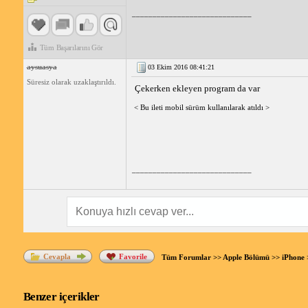
_____________________________
Tüm Başarılarını Gör
aysuasya
03 Ekim 2016 08:41:21
Süresiz olarak uzaklaştırıldı.
Çekerken ekleyen program da var
< Bu ileti mobil sürüm kullanılarak atıldı >
_____________________________
Cevapla
Favorile
Tüm Forumlar
>>
Apple Bölümü
>>
iPhone
>
Benzer içerikler