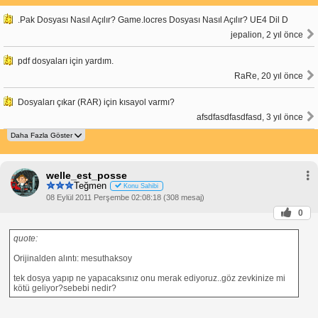
.Pak Dosyası Nasıl Açılır? Game.locres Dosyası Nasıl Açılır? UE4 Dil D
jepalion, 2 yıl önce
pdf dosyaları için yardım.
RaRe, 20 yıl önce
Dosyaları çıkar (RAR) için kısayol varmı?
afsdfasdfasdfasd, 3 yıl önce
welle_est_posse
Teğmen
Konu Sahibi
08 Eylül 2011 Perşembe 02:08:18 (308 mesaj)
0
quote:
Orijinalden alıntı: mesuthaksoy
tek dosya yapıp ne yapacaksınız onu merak ediyoruz..göz zevkinize mi
kötü geliyor?sebebi nedir?