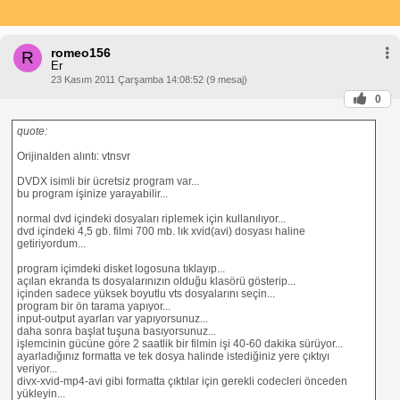
romeo156
R
Er
23 Kasım 2011 Çarşamba 14:08:52 (9 mesaj)
0
quote:
Orijinalden alıntı: vtnsvr
DVDX isimli bir ücretsiz program var...
bu program işinize yarayabilir...
normal dvd içindeki dosyaları riplemek için kullanılıyor...
dvd içindeki 4,5 gb. filmi 700 mb. lık xvid(avi) dosyası haline
getiriyordum...
program içimdeki disket logosuna tıklayıp...
açılan ekranda ts dosyalarınızın olduğu klasörü gösterip...
içinden sadece yüksek boyutlu vts dosyalarını seçin...
program bir ön tarama yapıyor...
input-output ayarları var yapıyorsunuz...
daha sonra başlat tuşuna basıyorsunuz...
işlemcinin gücüne göre 2 saatlik bir filmin işi 40-60 dakika sürüyor...
ayarladığınız formatta ve tek dosya halinde istediğiniz yere çıktıyı
veriyor...
divx-xvid-mp4-avi gibi formatta çıktılar için gerekli codecleri önceden
yükleyin...