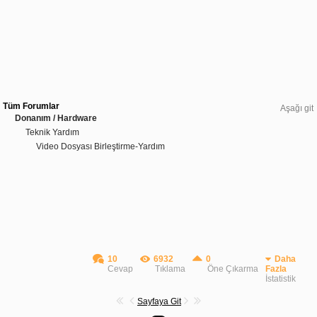
Tüm Forumlar
Aşağı git
Donanım / Hardware
Teknik Yardım
Video Dosyası Birleştirme-Yardım
10
6932
0
Daha
Cevap
Tıklama
Öne Çıkarma
Fazla
İstatistik
Sayfaya Git