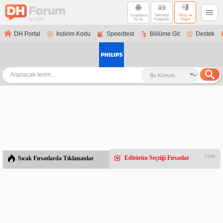
Uygulama
Teknoloji
Giriş ve
ile Aç
Haberleri
Kayıt
DH Portal
İndirim Kodu
Speedtest
Bölüme Git
Destek
Gizle
Editörün Seçtiği Fırsatlar
Sıcak Fırsatlarda Tıklananlar