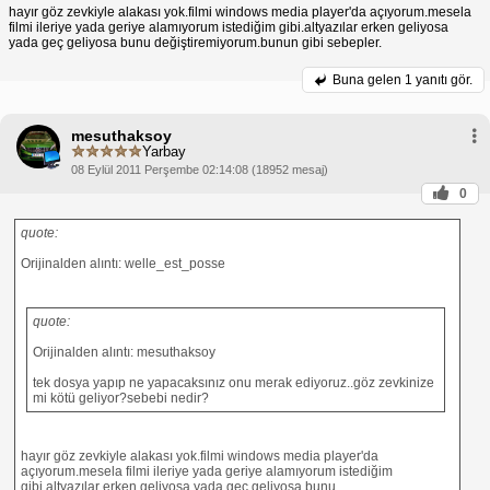
hayır göz zevkiyle alakası yok.filmi windows media player'da açıyorum.mesela
filmi ileriye yada geriye alamıyorum istediğim gibi.altyazılar erken geliyosa
yada geç geliyosa bunu değiştiremiyorum.bunun gibi sebepler.
Buna gelen
1 yanıtı gör.
mesuthaksoy
Yarbay
08 Eylül 2011 Perşembe 02:14:08 (18952 mesaj)
0
quote:
Orijinalden alıntı: welle_est_posse
quote:
Orijinalden alıntı: mesuthaksoy
tek dosya yapıp ne yapacaksınız onu merak ediyoruz..göz zevkinize
mi kötü geliyor?sebebi nedir?
hayır göz zevkiyle alakası yok.filmi windows media player'da
açıyorum.mesela filmi ileriye yada geriye alamıyorum istediğim
gibi.altyazılar erken geliyosa yada geç geliyosa bunu