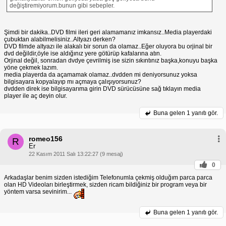
değiştiremiyorum.bunun gibi sebepler.
Şimdi bir dakika..DVD filmi ileri geri alamamanız imkansız..Media playerdaki
çubuktan alabilmelisiniz..Altyazı derken?
DVD filmde altyazı ile alakalı bir sorun da olamaz..Eğer oluyora bu orjinal bir
dvd değildir,öyle ise aldığınız yere götürüp kafalarına atın.
Orjinal değil, sonradan dvdye çevrilmiş ise sizin sıkıntınız başka,konuyu başka
yöne çekmek lazım.
media playerda da açamamak olamaz..dvdden mi deniyorsunuz yoksa
bilgisayara kopyalayıp mı açmaya çalışıyorsunuz?
dvdden direk ise bilgisayarıma girin DVD sürücüsüne sağ tıklayın media
player ile aç deyin olur.
Buna gelen
1 yanıtı gör.
romeo156
R
Er
22 Kasım 2011 Salı 13:22:27 (9 mesaj)
0
Arkadaşlar benim sizden istediğim Telefonumla çekmiş olduğım parca parca
olan HD Videoları birleştirmek, sizden ricam bildiğiniz bir program veya bir
yöntem varsa sevinirim...
Buna gelen
1 yanıtı gör.