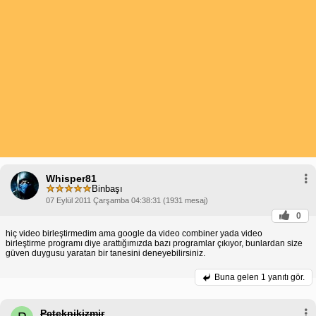
Whisper81
Binbaşı
07 Eylül 2011 Çarşamba 04:38:31 (1931 mesaj)
0
hiç video birleştirmedim ama google da video combiner yada video
birleştirme programı diye arattığımızda bazı programlar çıkıyor, bunlardan size
güven duygusu yaratan bir tanesini deneyebilirsiniz.
Buna gelen
1 yanıtı gör.
Pcteknikizmir