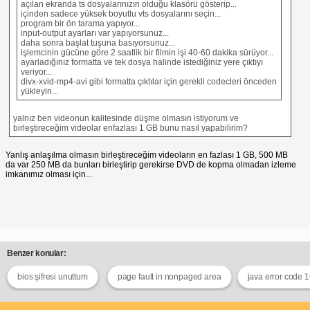
açılan ekranda ts dosyalarınızın olduğu klasörü gösterip...
içinden sadece yüksek boyutlu vts dosyalarını seçin...
program bir ön tarama yapıyor...
input-output ayarları var yapıyorsunuz...
daha sonra başlat tuşuna basıyorsunuz...
işlemcinin gücüne göre 2 saatlik bir filmin işi 40-60 dakika sürüyor...
ayarladığınız formatta ve tek dosya halinde istediğiniz yere çıktıyı
veriyor...
divx-xvid-mp4-avi gibi formatta çıktılar için gerekli codecleri önceden
yükleyin...
yalnız ben videonun kalitesinde düşme olmasın istiyorum ve
birleştireceğim videolar enfazlası 1 GB bunu nasıl yapabilirim?
Yanlış anlaşılma olmasın birleştireceğim videoların en fazlası 1 GB, 500 MB
da var 250 MB da bunları birleştirip gerekirse DVD de kopma olmadan izleme
imkanımız olması için...
Benzer konular:
bios şifresi unuttum
page fault in nonpaged area
java error code 