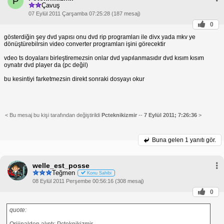
P
Çavuş
07 Eylül 2011 Çarşamba 07:25:28 (187 mesaj)
0
gösterdiğin şey dvd yapısı onu dvd rip programları ile divx yada mkv ye
dönüştürebilrsin video converter programları işini görecektir
vdeo ts doyalarıı birleştiremezsin onlar dvd yapılanmasıdır dvd kısım kısım
oynatır dvd player da (pc değil)
bu kesintiyi farketmezsin direkt sonraki dosyayı okur
< Bu mesaj bu kişi tarafından değiştirildi
Pcteknikizmir
--
7 Eylül 2011; 7:26:36
>
Buna gelen
1 yanıtı gör.
welle_est_posse
Teğmen
Konu Sahibi
08 Eylül 2011 Perşembe 00:56:16 (308 mesaj)
0
quote:
Orijinalden alıntı: Pcteknikizmir