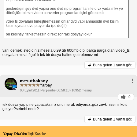
gösterdiğin şey dvd yapısı onu dvd rip programları ile divx yada mkv ye
dönüştürebilrsin video converter programları işini görecektir
vdeo ts doyalarıı birleştiremezsin onlar dvd yapılanmasıdır dvd kısım
kısım oynatır dvd player da (pc değil)
bu kesintiyi farketmezsin direkt sonraki dosyayı okur
yani demek istediğiniz mesela 0.99 gb 600mb gibi parça parça olan video_ts
dosyaları misal 4gb'lık tek bir dosya haline getirelemez mi
Buna gelen
1 yanıtı gör.
mesuthaksoy
Yarbay
08 Eylül 2011 Perşembe 00:58:13 (18952 mesaj)
0
tek dosya yapıp ne yapacaksınız onu merak ediyoruz..göz zevkinize mi kötü
geliyor?sebebi nedir?
Buna gelen
1 yanıtı gör.
Yapay Zeka
’dan İlgili Konular