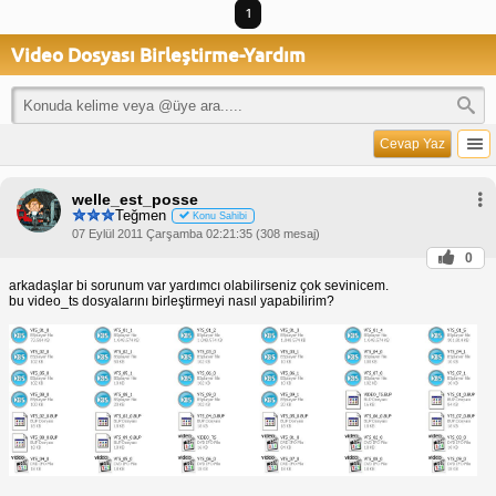
1
Video Dosyası Birleştirme-Yardım
Cevap Yaz
welle_est_posse
Teğmen
Konu Sahibi
07 Eylül 2011 Çarşamba 02:21:35 (308 mesaj)
0
arkadaşlar bi sorunum var yardımcı olabilirseniz çok sevinicem.
bu video_ts dosyalarını birleştirmeyi nasıl yapabilirim?