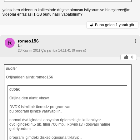
yalnız ben videonun kalitesinde düşme olmasın istiyorum ve birleştireceğim
videolar enfazlası 1 GB bunu nasıl yapabilirim?
Buna gelen
1 yanıtı gör.
romeo156
R
Er
23 Kasım 2011 Çarşamba 14:11:41 (9 mesaj)
0
quote:
Orijinalden alıntı: romeo156
quote:
Orijinalden alıntı: vtnsvr
DVDX isimli bir ücretsiz program var...
bu program işinize yarayabilir...
normal dvd içindeki dosyaları riplemek için kullanılıyor...
dvd içindeki 4,5 gb. filmi 700 mb. lık xvid(avi) dosyası haline
getiriyordum...
program içimdeki disket logosuna tıklayıp...