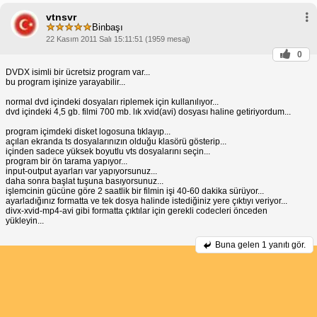
vtnsvr
Binbaşı
22 Kasım 2011 Salı 15:11:51 (1959 mesaj)
0
DVDX isimli bir ücretsiz program var...
bu program işinize yarayabilir...
normal dvd içindeki dosyaları riplemek için kullanılıyor...
dvd içindeki 4,5 gb. filmi 700 mb. lık xvid(avi) dosyası haline getiriyordum...
program içimdeki disket logosuna tıklayıp...
açılan ekranda ts dosyalarınızın olduğu klasörü gösterip...
içinden sadece yüksek boyutlu vts dosyalarını seçin...
program bir ön tarama yapıyor...
input-output ayarları var yapıyorsunuz...
daha sonra başlat tuşuna basıyorsunuz...
işlemcinin gücüne göre 2 saatlik bir filmin işi 40-60 dakika sürüyor...
ayarladığınız formatta ve tek dosya halinde istediğiniz yere çıktıyı veriyor...
divx-xvid-mp4-avi gibi formatta çıktılar için gerekli codecleri önceden
yükleyin...
Buna gelen
1 yanıtı gör.