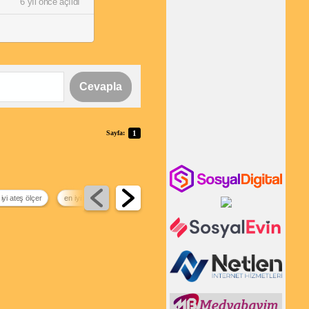
6 yıl önce açıldı
Cevapla
Sayfa:
1
 iyi ateş ölçer
en iyi nebulizatör
insan gözü kaç fps
en iyi termos markaları