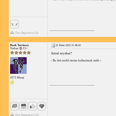
_____________________________
Tüm Başarılarını Gör
Dark Territory
31 Ekim 2025 21:48:42
Yarbay
15+
Astral seyahat?
< Bu ileti mobil sürüm kullanılarak atıldı >
4573 Mesaj
_____________________________
Tüm Başarılarını Gör