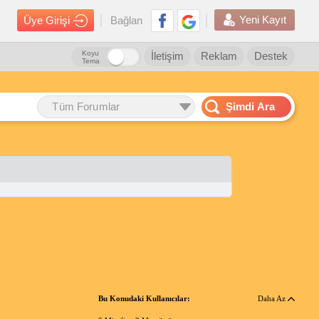
Yeni Kayıt
Üye Girişi
Bağlan
Koyu
İletişim
Reklam
Destek
Tema
Tüm Forumlar
Şimdi Ara
Bu Konudaki Kullanıcılar:
Daha Az