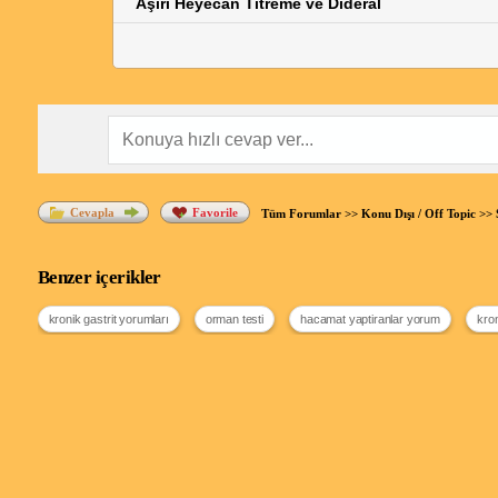
Aşırı Heyecan Titreme ve Dideral
Cevapla
Favorile
Tüm Forumlar
>>
Konu Dışı / Off Topic
>>
Benzer içerikler
kronik gastrit yorumları
orman testi
hacamat yaptiranlar yorum
kron