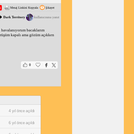
Mesaj Linkini Kopyala
Şikayet
Dark Territory
kullanıcısına yanıt
 havalanıyorum bacaklarım 
görüşüm kapalı ama gözüm açıkken 
|
|
0
4 yıl önce açıldı
6 yıl önce açıldı