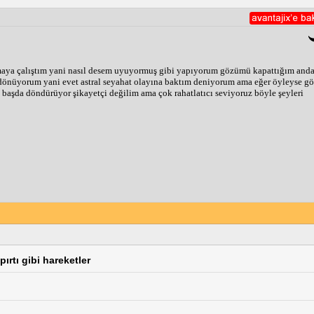
aya çalıştım yani nasıl desem uyuyormuş gibi yapıyorum gözümü kapattığım anda
n dönüyorum yani evet astral seyahat olayına baktım deniyorum ama eğer öyleyse 
ü başda döndürüyor şikayetçi değilim ama çok rahatlatıcı seviyoruz böyle şeyleri 
ırtı gibi hareketler