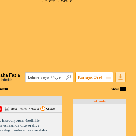
2 Misafir -
2 Masaüstü
aha Fazla
Konuya Özel
statistik
Favorilerime Ekle
Forum
Sayfa:
1
Konuyu Açandan
Reklamlar
Popüler Mesajlar
Mesaj Linkini Kopyala
Şikayet
Linkli Mesajlar
Yazdır
 hissediyorum özellikle 
 esnasında oluyor diye 
E-Posta Aboneliği
en değil sadece ozaman daha 
Konuyu Gizle