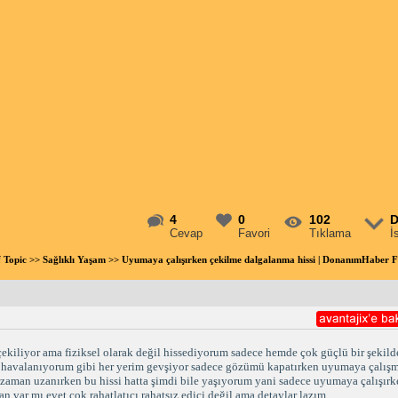
4
0
102
D
Cevap
Favori
Tıklama
İ
f Topic
>>
Sağlıklı Yaşam
>> Uyumaya çalışırken çekilme dalgalanma hissi | DonanımHaber 
iliyor ama fiziksel olarak değil hissediyorum sadece hemde çok güçlü bir şekilde
m havalanıyorum gibi her yerim gevşiyor sadece gözümü kapatırken uyumaya çalışma
aman uzanırken bu hissi hatta şimdi bile yaşıyorum yani sadece uyumaya çalışırk
n var mı evet çok rahatlatıcı rahatsız edici değil ama detaylar lazım