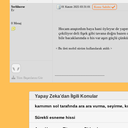
Serhhorse
01 Kasım 2025 03:31:01
Konu Sahibi
Er
0 Mesaj
Hocam araştırdım baya hani öyleyse de yapm
çekiliyor deli fişek gibi tavana doğru baze
bile bacaklarımda o his var aşırı güçlü çünk
< Bu ileti mobil sürüm kullanılarak atıldı >
_____________________________
Tüm Başarılarını Gör
Yapay Zeka’dan İlgili Konular
karnımın sol tarafında ara ara vurma, seyirme, kıp
Sürekli esneme hissi