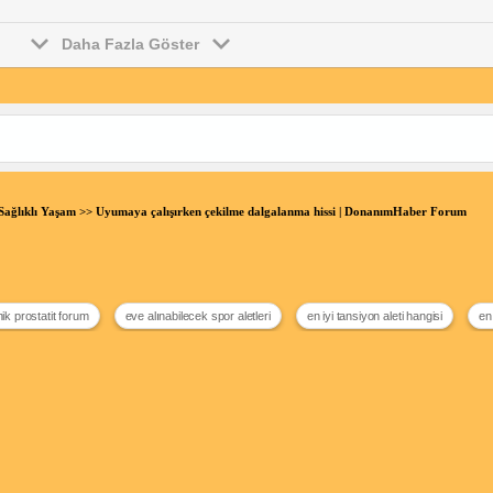
Daha Fazla Göster
Sağlıklı Yaşam
>> Uyumaya çalışırken çekilme dalgalanma hissi | DonanımHaber Forum
ik prostatit forum
eve alınabilecek spor aletleri
en iyi tansiyon aleti hangisi
en