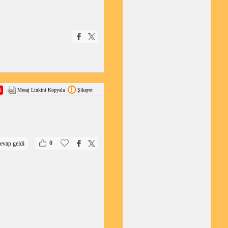
Mesaj Linkini Kopyala
Şikayet
|
|
0
evap geldi