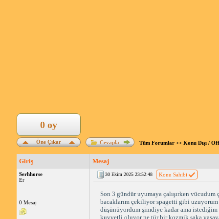
0 oy
Öne Çıkar
Cevapla
Tüm Forumlar
>>
Konu Dışı / Of
Giriş
Mesaj
Serhhorse
30 Ekim 2025 23:52:48
Konu Sahibi
Er
Son 3 gündür uyumaya çalışırken vücudum çek
bacaklarım çekiliyor spagetti gibi uzuyoru
0 Mesaj
düşünüyordum şimdiye kadar ama istediğim z
kuvvetli oluyor ne tür bir kozmik şaka yaşaya