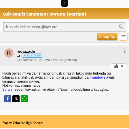
1
usb aygıtı tanımıyor sorunu.(yardım)
Cevap Yaz
recaizade
R
Er
Konu Sahibi
23 Temmuz 2010 Cuma 17:48:14 (4 mesaj)
0
Flash belleğimi ya da herhangi bir usb cihazını taktığımda butonda bu
bilgisayara takılı usb aygıtlarından birisi çalışmadığından
windows
aygıtı
tanımıyor.sorunu çıkıyor.
Not:Format attığım halde..
Sorun
neyden kaynaklanıyo olabilir?Nasıl halledebilirim arkadaşlar..
Yapay Zeka
’dan İlgili Konular