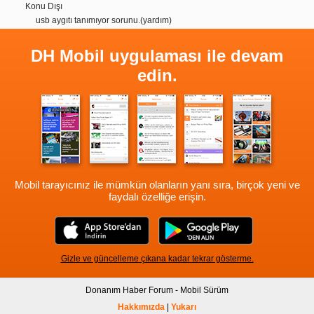
Konu Dışı
usb aygıtı tanımıyor sorunu.(yardım)
DH Mobil uygulaması ile devam
edin.
Mobil tarayıcınız ile mümkün olanların yanı sıra, birçok yeni ve
faydalı özelliğe erişin.
Gizle ve güncelleme çıkana kadar tekrar gösterme.
Donanım Haber Forum - Mobil Sürüm
Hakkımızda
|
Yukarı