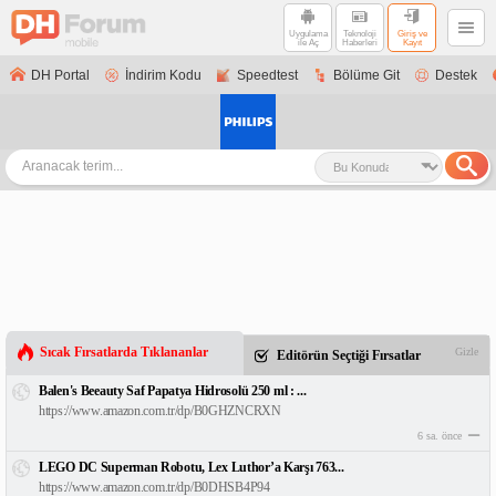
Uygulama
Teknoloji
Giriş ve
ile Aç
Haberleri
Kayıt
DH Portal
İndirim Kodu
Speedtest
Bölüme Git
Destek
Sıcak Fırsatlarda Tıklananlar
Gizle
Editörün Seçtiği Fırsatlar
Balen's Beeauty Saf Papatya Hidrosolü 250 ml : ...
https://www.amazon.com.tr/dp/B0GHZNCRXN
6 sa. önce
LEGO DC Superman Robotu, Lex Luthor’a Karşı 763...
https://www.amazon.com.tr/dp/B0DHSB4P94