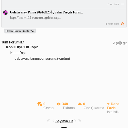
6 sa. önce
Galatasaray Puma 2024/2025 İç Saha Parçalı Form...
https://www.n11.com/urun/galatasaray...
4 hafta önce
Tüm Forumlar
Aşağı git
Konu Dışı / Off Topic
Konu Dışı
usb aygıtı tanımıyor sorunu.(yardım)
0
348
0
Daha
Cevap
Tıklama
Öne Çıkarma
Fazla
İstatistik
Sayfaya Git