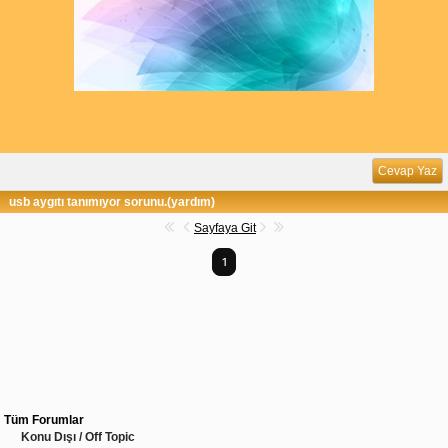
Cevap Yaz
usb aygıtı tanımıyor sorunu.(yardım)
Sayfaya Git
1
Tüm Forumlar
Konu Dışı / Off Topic