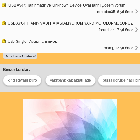
'USB Aygıtı Tanınmadı' Ve 'Unknown Device' Uyarılarını Çözemiyorum
emretex35, 6 yıl önce
USB AYGITI TANINMADI HATASI ALIYORUM YARDIMCI OLURMUSUNUZ
-forumber-, 7 yıl önce
Usb Girişleri Aygıtı Tanımıyor.
mamj, 13 yıl önce
Benzer konular:
king edward puro
vakıfbank kart aidatı iade
bursa görükle nasıl bir