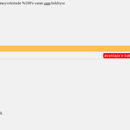
az meyvelerinde %100'e varan
zam
bekliyor.
k.