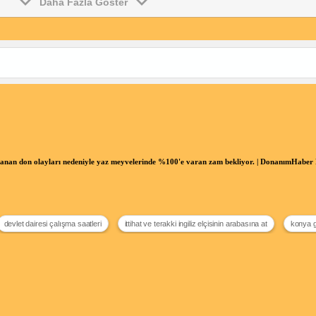
Daha Fazla Göster
aşanan don olayları nedeniyle yaz meyvelerinde %100'e varan zam bekliyor. | DonanımHabe
devlet dairesi çalışma saatleri
ittihat ve terakki ingiliz elçisinin arabasına at
konya g