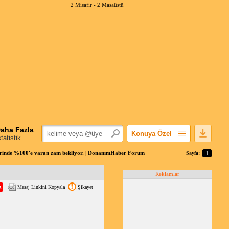
2 Misafir -
2 Masaüstü
aha Fazla
Konuya Özel
statistik
Favorilerime Ekle
elerinde %100'e varan zam bekliyor. | DonanımHaber Forum
Sayfa:
1
Konuyu Açandan
Reklamlar
Popüler Mesajlar
Mesaj Linkini Kopyala
Şikayet
Linkli Mesajlar
Yazdır
E-Posta Aboneliği
Konuyu Gizle