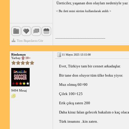
Üreticiler, yaşanan don olayları nedeniyle y
< Bu ileti mini sürüm kullanılarak atıldı >
_____________________________
Tüm Başarılarını Gör
Rindaman
11 Mayıs 2025 13:15:00
Yarbay
10+
Evet, Türkiye tam bir cennet arkadaşlar.
Bir tane don oluyor tüm ülke boku yiyor.
Muz olmuş 60>90
9494 Mesaj
Çilek 100>125
Erik çıkış zaten 200
Daha kiraz falan gelecek bakalım o kaç olaca
Türk insanını ..kin zaten.