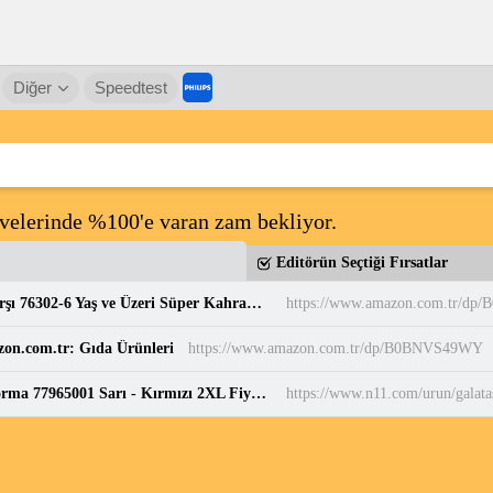
Diğer
Speedtest
yvelerinde %100'e varan zam bekliyor.
Editörün Seçtiği Fırsatlar
LEGO DC Superman Robotu, Lex Luthor’a Karşı 76302-6 Yaş ve Üzeri Süper Kahraman Sevenler için Yaratıcı Oyuncak Yapım Seti, Doğum Günü Hediyesi (120 Parça) : Amazon.com.tr: Oyuncak
https://www.amazon.com.tr/dp
zon.com.tr: Gıda Ürünleri
https://www.amazon.com.tr/dp/B0BNVS49WY
Galatasaray Puma 2024/2025 İç Saha Parçalı Forma 77965001 Sarı - Kırmızı 2XL Fiyatları ve Özellikleri