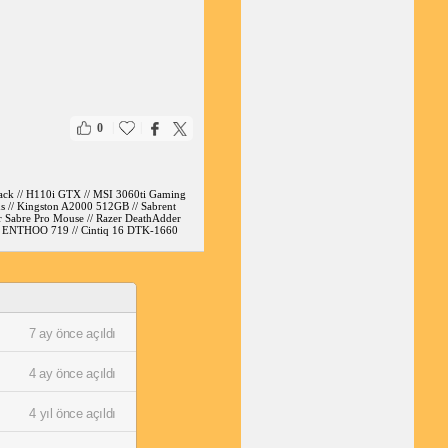
|
|
0
ack // H110i GTX // MSI 3060ti Gaming
 // Kingston A2000 512GB // Sabrent
 Sabre Pro Mouse // Razer DeathAdder
eks ENTHOO 719 // Cintiq 16 DTK-1660
7 ay önce açıldı
4 ay önce açıldı
4 yıl önce açıldı