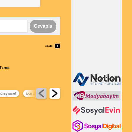
Cevapla
Sayfa:
1
r Forum
üneş paneli
togg t10f tavan perdesi
togg yeni model
hepsiburada premium üc