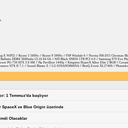
n.
ng-E WIFI2 // Ryzen 5 5600x // Ryzen 9 5900x // FSP Windale 6 // Noctua NH-D15 Chromax Bl
al Ballistix DDR4 3600mhz CL16 64 Gb // WD Black SN850 1TB PCI 4.0 // Samsung 970 Evo Plus
er PG-750 ATX 3.0 SM // Hp Pavillion 1440p // Kingston HyperX Alloy Elite 2 RGB // Corsair
sus Essence STX II 7.1 // Sound Blaster Z // LG 65NANO866NA // BenQ Zowie XL2746S // Phant
yor: 1 Temmuz'da başlıyor
er SpaceX ve Blue Origin üzerinde
imdi Olacaklar