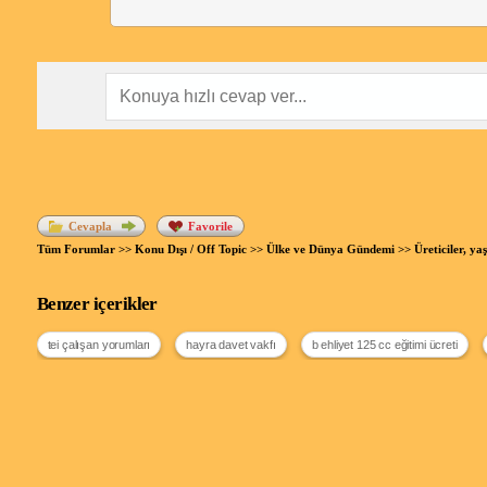
Cevapla
Favorile
Tüm Forumlar
>>
Konu Dışı / Off Topic
>>
Ülke ve Dünya Gündemi
>> Üreticiler, y
Benzer içerikler
tei çalışan yorumları
hayra davet vakfı
b ehliyet 125 cc eğitimi ücreti