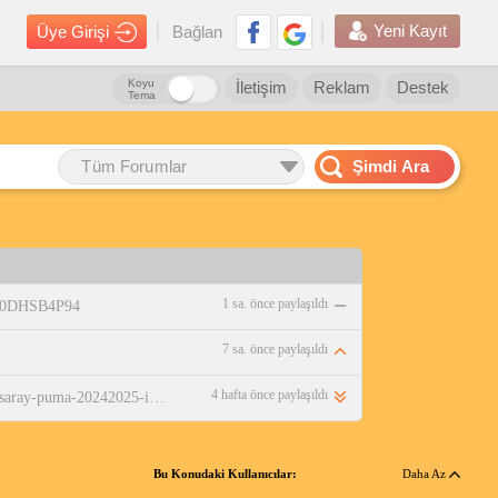
Yeni Kayıt
Üye Girişi
Bağlan
Koyu
İletişim
Reklam
Destek
Tema
Tüm Forumlar
Şimdi Ara
1 sa. önce paylaşıldı
/B0DHSB4P94
7 sa. önce paylaşıldı
4 hafta önce paylaşıldı
https://www.n11.com/urun/galatasaray-puma-20242025-ic-saha-parcali-forma-77965001-sari-kirmizi-59697659?beden=l&amp;magaza=gsstore
Bu Konudaki Kullanıcılar:
Daha Az