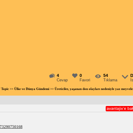
4
0
54
D
Cevap
Favori
Tıklama
İ
f Topic
>>
Ülke ve Dünya Gündemi
>> Üreticiler, yaşanan don olayları nedeniyle yaz meyv
7373290750168