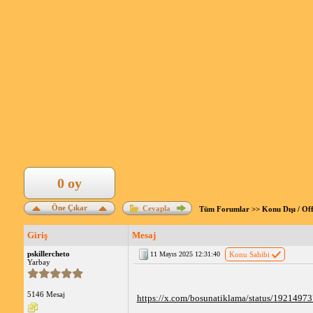
0 oy
Öne Çıkar
Cevapla
Tüm Forumlar
>>
Konu Dışı / Of
Giriş
Mesaj
pskillercheto
11 Mayıs 2025 12:31:40
Konu Sahibi
Yarbay
5146 Mesaj
https://x.com/bosunatiklama/status/192149