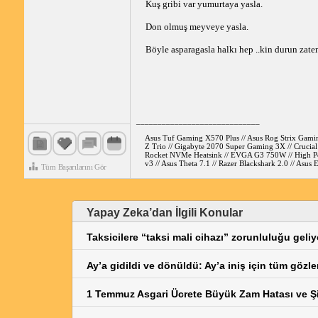
Kuş gribi var yumurtaya yasla.
Don olmuş meyveye yasla.
Böyle asparagasla halkı hep ..kin durun zate
_____________________________
Asus Tuf Gaming X570 Plus // Asus Rog Strix Gami
Z Trio // Gigabyte 2070 Super Gaming 3X // Cruci
Rocket NVMe Heatsink // EVGA G3 750W // High Pow
v3 // Asus Theta 7.1 // Razer Blackshark 2.0 // A
Tüm Başarılarını Gör
Yapay Zeka’dan İlgili Konular
Taksicilere “taksi mali cihazı” zorunluluğu geli
Ay’a gidildi ve dönüldü: Ay’a iniş için tüm gözl
1 Temmuz Asgari Ücrete Büyük Zam Hatası ve Ş