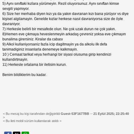
5) Aynı sınıftaki kızlara yürümeyin. Rezil oluyorsunuz. Aynı sınıftan kimse
sevgili yapmıyor.
6) Size her merhaba diyen kızı ya da yakın davranan kızı bana yürüyor vs diye
kişisel algilamayin. Genelde kızlar herkese nasıl davraniyorsa size de öyle
davraniyor.
7) Herkesle belirli bir mesafede olun. Ne çok uzak durun ne çok yakın.
8)Hemen eve çıkmaya heveslenmeyin arkadaş çevreniz yoksa eve çıkmayın
bunalima girersiniz. Kiralar da cabası
9) Alkol kullaniyorsaniz fazla icip dagitmayin ya da alkolu ilk defa
tanimadiginiz insanlarla denemeye kalkmayin.
10 ) Cemaat tarikat veya herhangi bir siyasi olusuma girip kendinizi
kullandirtmayin.
11) Herkesle ortalama bir iletisim kurun.
Benim bildiklerim bu kadar.
< Bu mesaj bu kişi tarafından değiştirildi
Guest-53F1677BB
--
21 Eylül 2025; 22:25:40
>
< Bu ileti mobil sürüm kullanılarak atıldı >