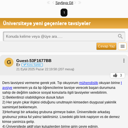
Sayfaya Git
1
Üniversiteye yeni geçenlere tavsiyeler
Cevap Yaz
Guest-53F1677BB
G
Er
Konu Sahibi
21 Eylül 2025 Pazar 22:19:58 (207 mesaj)
3
Ders tavsiyesi vermeme gerek yok. Tıp okuyorum
mühendislik
okuyan birine
t
avsiye
veremem ya da tıp öğrencilerine tavsiye verecek başarı durumuna
sahip de değilim sadece sosyal konularla ilgili tavsiyeler verebilirim.
1) Beklentinizi olabildigince dusuk tutun
2) Her şeyin çıkar ilişkisi olduğunu unutmayin kimseden duygusal yakinlik
samimiyet beklemeyin.
3)Herhangi bir arkadaş grubuna girmeye bakın. Üniversitede arkadaş
grubunuz yoksa ful yalnız takilirsiniz. Lisedeki gibi knk napiyon vs de demez
kimse yaniniza gelip.
4) Üniversitede aktif olan kuluplerden birine girin çevre edinin.