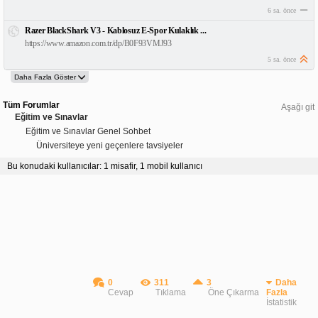
6 sa. önce
Razer BlackShark V3 - Kablosuz E-Spor Kulaklık ...
https://www.amazon.com.tr/dp/B0F93VMJ93
5 sa. önce
Tüm Forumlar
Aşağı git
Eğitim ve Sınavlar
Eğitim ve Sınavlar Genel Sohbet
Üniversiteye yeni geçenlere tavsiyeler
Bu konudaki kullanıcılar: 1 misafir, 1 mobil kullanıcı
0
311
3
Daha
Cevap
Tıklama
Öne Çıkarma
Fazla
İstatistik