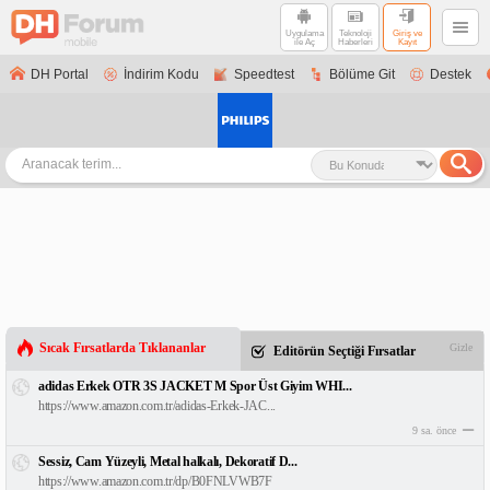
Uygulama
Teknoloji
Giriş ve
ile Aç
Haberleri
Kayıt
DH Portal
İndirim Kodu
Speedtest
Bölüme Git
Destek
Sıcak Fırsatlarda Tıklananlar
Gizle
Editörün Seçtiği Fırsatlar
adidas Erkek OTR 3S JACKET M Spor Üst Giyim WHI...
https://www.amazon.com.tr/adidas-Erkek-JAC...
9 sa. önce
Sessiz, Cam Yüzeyli, Metal halkalı, Dekoratif D...
https://www.amazon.com.tr/dp/B0FNLVWB7F