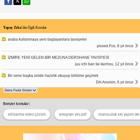
Yapay Zeka
’dan İlgili Konular
araba kullanmaya yeni başlayanlara tavsiyeler
pissed.Fox, 8 yıl önce
İZMİRE YENİ GELEN BİR MEZUNA DERSHANE TAVSİYESİ
juu ichi ban tai taichou, 12 yıl önce
Bir sene başka ünide hazırlık okuyup bölüme geçmek
DH Anonim, 6 yıl önce
Benzer konular:
elit karma video çözüm
telegram yks pdf
olumsuzluk eki yapım eki