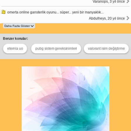
Varanops, 3 yıl önce
omerta online gansterlik oyunu... süper... yeni bir manyaklık...
Abdulheys, 20 yıl önce
Benzer konular:
eternia uo
pubg sistem gereksinimleri
valorant isim değiştirme