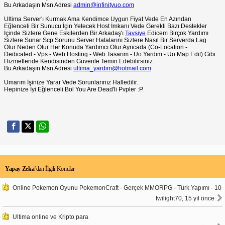
Bu Arkadaşın Msn Adresi
admin@infinityuo.com
Ultima Server'ı Kurmak Ama Kendimce Uygun Fiyat Vede En Azından
Eğlenceli Bir Sunucu İçin Yetecek Host İmkanı Vede Gerekli Bazı Destekler
İçinde Sizlere Gene Eskilerden Bir Arkadaş'ı
Tavsiye
Edicem Birçok Yardımı
Sizlere Sunar Scp Sorunu Server Hatalarını Sizlere Nasıl Bir Serverda Lag
Olur Neden Olur Her Konuda Yardımcı Olur Ayrıcada (Co-Location -
Dedicated - Vps - Web Hosting - Web Tasarım - Uo Yardım - Uo Map Edit) Gibi
Hizmetleride Kendisinden Güvenle Temin Edebilirsiniz.
Bu Arkadaşın Msn Adresi
ultima_yardim@hotmail.com
Umarım İşinize Yarar Vede Sorunlarınız Halledilir.
Hepinize İyi Eğlenceli Bol You Are Dead'li Pvpler :P
Yapay Zeka
’dan İlgili Konular
Online Pokemon Oyunu PokemonCraft - Gerçek MMORPG - Türk Yapımı - 10
twilight70, 15 yıl önce
Ultima online ve Kripto para