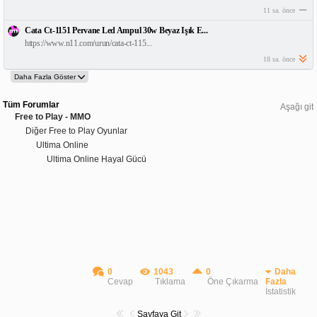
11 sa. önce
Cata Ct-1151 Pervane Led Ampul 30w Beyaz Işık E...
https://www.n11.com/urun/cata-ct-115...
18 sa. önce
Tüm Forumlar
Aşağı git
Free to Play - MMO
Diğer Free to Play Oyunlar
Ultima Online
Ultima Online Hayal Gücü
0
1043
0
Daha
Cevap
Tıklama
Öne Çıkarma
Fazla
İstatistik
Sayfaya Git