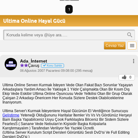
1
Ultima Online Hayal Gücü
Cevap Yaz
Ada_İnternet
Çavuş
Konu Sahibi
06 Ağustos 2007 Pazartesi 09:08:00 (295 mesaj)
0
Ultima Online Serverı Kurmak İsteyen Vede Olan Fakat Bazı Sorunlar Yaşayan
Arkadaşlara Yardım Amacı İle Yaklaşık 1 Yıldır Çalışmakta Olan Bir Kısım Dış
Ekip Vede Eskibir Ultima Online Oyuncusu Vede Yetkilisi Olan Bir Grup Olarak
Çalışan 2 Arkadaşı Önericem Her Konuda Sizlere Destek Olabilceklerine
İnanıyorum.
Ultima Server'ı Kurmak İsteyenlere Hayal Gücünün El Verdiğince Sunucuyu
Geliştirme
Yeteneği Olduğununu Haritalar İtemler Vs Vs Vs Gördünüz Herşeyi
Bam Başka Yapabilceniz Uoyu Çook Farklılaştıra Bilceniz Bir Sistem Sizlere
FearlesS ( Sanane Vede Nebulan'ın Kişisidir Başka Kolpalarla
Karıştırmayalım ) Tarafından Veriliyor Ne Yazıkki Ücretli.
(Ultima Server Kurulum Script Dersleri Görüntülü Sesli DvD'si Ve Full Editing
Dersleri DvD'si )