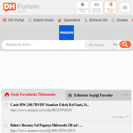
Uygulama
Teknoloji
Giriş ve
ile Aç
Haberleri
Kayıt
DH Portal
İndirim Kodu
Speedtest
Bölüme Git
Destek
Sıcak Fırsatlarda Tıklananlar
Gizle
Editörün Seçtiği Fırsatlar
Casio MW-240-7BVDF Standart Erkek Kol Saati, Si...
https://www.amazon.com.tr/dp/B01D5P6H4Y
4 sa. önce
Balen's Beeauty Saf Papatya Hidrosolü 250 ml : ...
https://www.amazon.com.tr/dp/B0GHZNCRXN