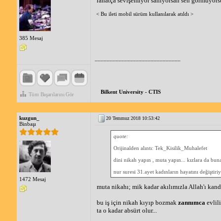
rahatça sevişemiyor sanıyorsan sen görmüyorsu
< Bu ileti mobil sürüm kullanılarak atıldı >
385 Mesaj
_____________________________
Bilkent University - CTIS
Tüm Başarılarını Gör
kuzgun_
20 Temmuz 2018 10:53:42
Binbaşı
quote:
Orijinalden alıntı: Tek_Kisilik_Muhalefet
dini nikah yapın , muta yapın... kızlara da bun
nur suresi 31.ayet kadınların hayatını değişti
1472 Mesaj
muta nikahı; mik kadar akılımızla Allah'ı kandı
bu iş için nikah kıyıp bozmak
zannımca
evlili
ta o kadar absürt olur...