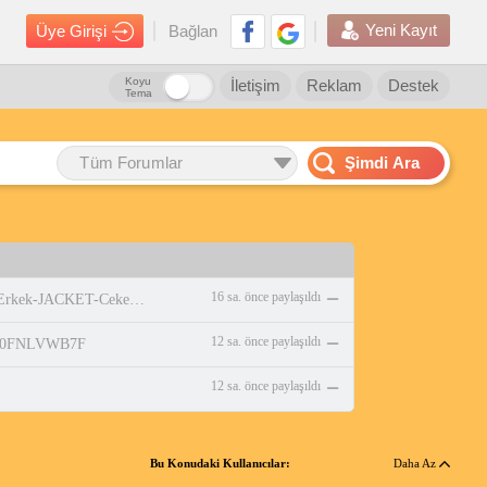
Yeni Kayıt
Üye Girişi
Bağlan
Koyu
İletişim
Reklam
Destek
Tema
Tüm Forumlar
Şimdi Ara
16 sa. önce paylaşıldı
https://www.amazon.com.tr/adidas-Erkek-JACKET-Ceket-WHITE/dp/B0DPBMQX1P
12 sa. önce paylaşıldı
p/B0FNLVWB7F
12 sa. önce paylaşıldı
Bu Konudaki Kullanıcılar:
Daha Az