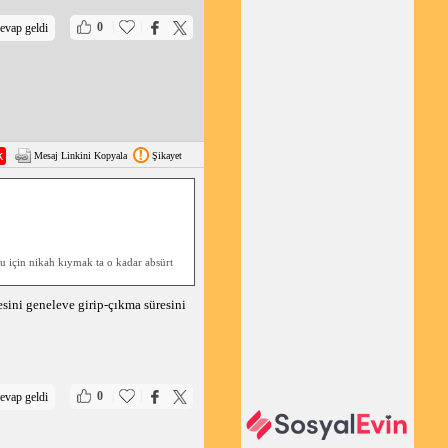
|
|
0
evap geldi
Mesaj Linkini Kopyala
Şikayet
bu için nikah kıymak ta o kadar absürt
sini geneleve girip-çıkma süresini
|
|
0
evap geldi