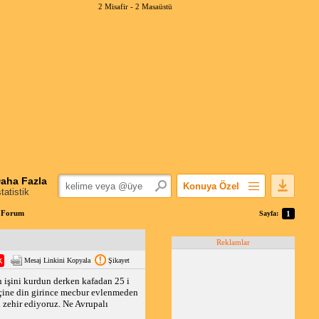
2 Misafir -
2 Masaüstü
aha Fazla
Konuya Özel
statistik
Favorilerime Ekle
r Forum
Sayfa:
1
Konuyu Açandan
Reklamlar
Popüler Mesajlar
Mesaj Linkini Kopyala
Şikayet
Linkli Mesajlar
in işini kurdun derken kafadan 25 i
Yazdır
 içine din girince mecbur evlenmeden
E-Posta Aboneliği
 zehir ediyoruz. Ne Avrupalı
Konuyu Gizle