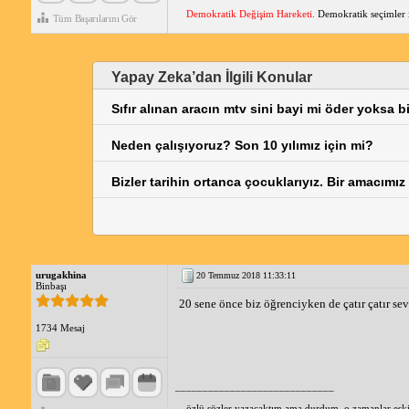
Demokratik Değişim Hareketi.
Demokratik seçimler iç
Tüm Başarılarını Gör
Yapay Zeka’dan İlgili Konular
Sıfır alınan aracın mtv sini bayi mi öder yoksa b
Neden çalışıyoruz? Son 10 yılımız için mi?
Bizler tarihin ortanca çocuklarıyız. Bir amacımı
urugakhina
20 Temmuz 2018 11:33:11
Binbaşı
20 sene önce biz öğrenciyken de çatır çatır se
1734 Mesaj
_____________________________
özlü sözler yazacaktım ama durdum, o zamanlar eski