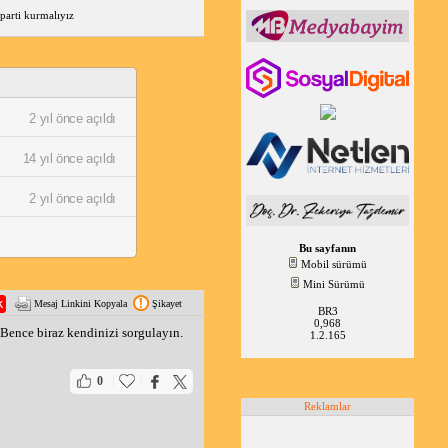
parti kurmalıyız
2 yıl önce açıldı
14 yıl önce açıldı
2 yıl önce açıldı
Bu sayfanın
Mobil sürümü
Mini Sürümü
Mesaj Linkini Kopyala
Şikayet
BR3
0,968
 Bence biraz kendinizi sorgulayın.
1.2.165
|
|
0
Reklamlar