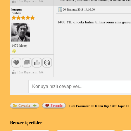
Tüm Başarılarını Gör
kuzgun_
20 Temmuz 2018 14:10:00
Binbaşı
1400 YIL önceki halini bilmiyorum ama
günü
1472 Mesaj
_____________________________
Tüm Başarılarını Gör
Cevapla
Favorile
Tüm Forumlar
>>
Konu Dışı / Off Topic
>>
Benzer içerikler