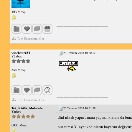
493 Mesaj
_____________________________
Tüm Başarılarını Gör
winchester34
20 Temmuz 2018 10:20:12
Yüzbaşı
354 Mesaj
_____________________________
Tüm Başarılarını Gör
Tek_Kisilik_Muhalefet
20 Temmuz 2018 10:31:56
Yarbay
dini nikah yapın , muta yapın... kızlara da bun
6030 Mesaj
nur suresi 31.ayet kadınların hayatını değişti