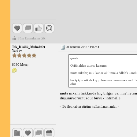
_____________________________
Tüm Başarılarını Gör
Tek_Kisilik_Muhalefet
20 Temmuz 2018 11:05:14
Yarbay
quote:
6030 Mesaj
Orijinalden alıntı: kuzgun_
muta nikahı; mik kadar akılımızla Allah'ı kandı
bu iş için nikah kıyıp bozmak
zannımca
evlili
olur...
muta nikahı hakkında hiç bilgin var mı? ne zam
düşünüyorsunuzdur büyük ihtimalle
< Bu ileti tablet sürüm kullanılarak atıldı >
_____________________________