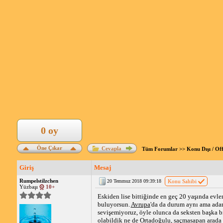
0 oy
Öne Çıkar
Cevapla
Tüm Forumlar
>>
Konu Dışı / Of
Giriş
Mesaj
Rumpelstilzchen
20 Temmuz 2018 09:39:18
Konu Sahibi
Yüzbaşı
10+
Eskiden lise bittiğinde en geç 20 yaşında evl
buluyorsun.
Avrupa
'da da durum aynı ama adam
sevişemiyoruz, öyle olunca da seksten başka b
olabildik ne de Ortadoğulu, saçmasapan arada 