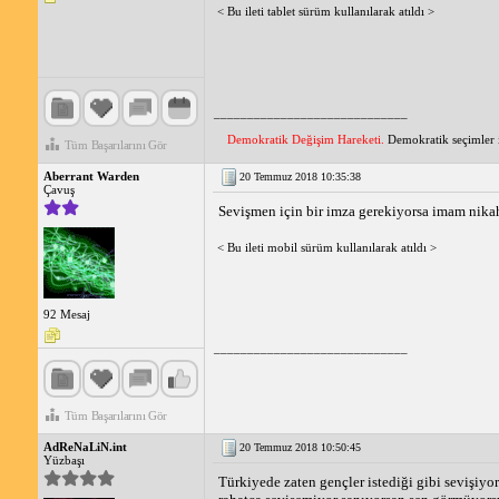
< Bu ileti tablet sürüm kullanılarak atıldı >
_____________________________
Demokratik Değişim Hareketi.
Demokratik seçimler iç
Tüm Başarılarını Gör
Aberrant Warden
20 Temmuz 2018 10:35:38
Çavuş
Sevişmen için bir imza gerekiyorsa imam nika
< Bu ileti mobil sürüm kullanılarak atıldı >
92 Mesaj
_____________________________
Tüm Başarılarını Gör
AdReNaLiN.int
20 Temmuz 2018 10:50:45
Yüzbaşı
Türkiyede zaten gençler istediği gibi sevişiyo