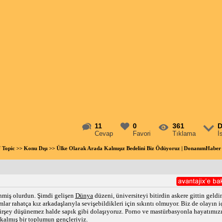
11
0
361
D
Cevap
Favori
Tıklama
İ
f Topic
>>
Konu Dışı
>> Ülke Olarak Arada Kalmışız Bedelini Biz Ödüyoruz | DonanımHabe
enmiş olurdun. Şimdi gelişen
Dünya
düzeni, üniversiteyi bitirdin askere gittin geld
lar rahatça kız arkadaşlarıyla sevişebildikleri için sıkıntı olmuyor. Biz de olayın
irşey düşünemez halde sapık gibi dolaşıyoruz. Porno ve mastürbasyonla hayatımızı
kalmış bir toplumun gençleriyiz.