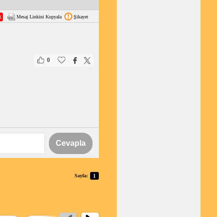
Mesaj Linkini Kopyala
Şikayet
|
|
0
Cevapla
Sayfa:
1