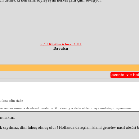
n demek ki ben sana söyleyeyim herkes çatır çatır sevişiyor.
♪ ♫ ♪ Rhythm is love! ♪ ♫ ♪
Davulcu
a ikna edin sizde
riyor ondan sonrada da ebced hesabı ile 31 rakamıyla ifade edilen olaya muhatap oluyorsunuz
rmaktır..
k sayılmaz, dini fuhuş olmuş olur ! Hollanda da açılan islami genelev nasıl absürt 