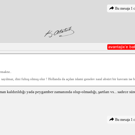
Bu mesaja 1 c
rmaktır..
k sayılmaz, dini fuhuş olmuş olur ! Hollanda da açılan islami genelev nasıl absürt bir kavram ise 
an kaldırıldığı yada peygamber zamanında olup-olmadığı, şartları vs... sadece süre
Bu mesaja 1 c