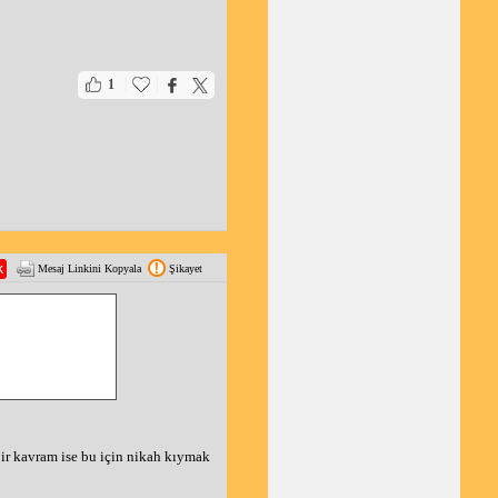
|
|
1
Mesaj Linkini Kopyala
Şikayet
bir kavram ise bu için nikah kıymak