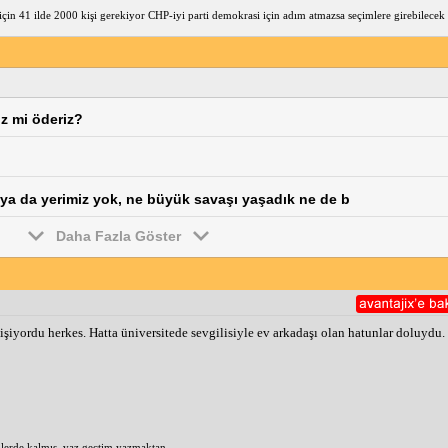
in 41 ilde 2000 kişi gerekiyor CHP-iyi parti demokrasi için adım atmazsa seçimlere girebilecek 
iz mi öderiz?
z ya da yerimiz yok, ne büyük savaşı yaşadık ne de b
Daha Fazla Göster
vişiyordu herkes. Hatta üniversitede sevgilisiyle ev arkadaşı olan hatunlar doluydu.
lerde kalmış. vaz geçtim yazmaktan...