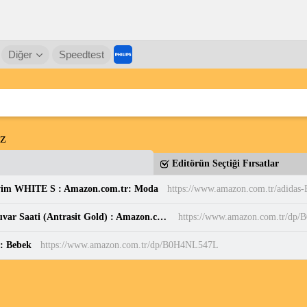
Diğer
Speedtest
z
Editörün Seçtiği Fırsatlar
yim WHITE S : Amazon.com.tr: Moda
Sessiz, Cam Yüzeyli, Metal halkalı, Dekoratif Duvar Saati (Antrasit Gold) : Amazon.com.tr: Ev ve Yaşam
https://www.amazon.com.tr/d
r: Bebek
https://www.amazon.com.tr/dp/B0H4NL547L