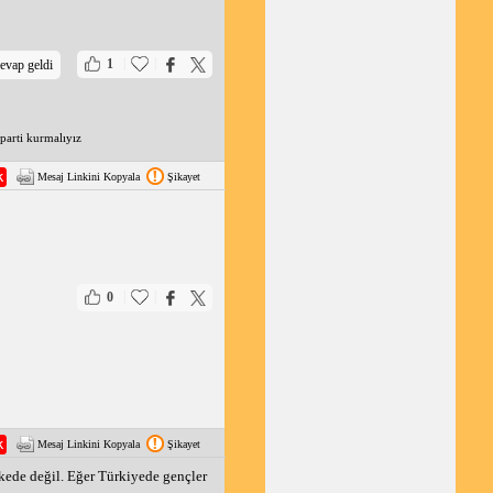
|
|
1
evap geldi
parti kurmalıyız
Mesaj Linkini Kopyala
Şikayet
|
|
0
Mesaj Linkini Kopyala
Şikayet
lkede değil. Eğer Türkiyede gençler