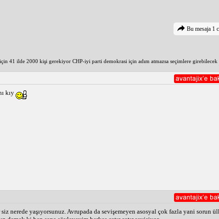
Bu mesaja 1 c
in 41 ilde 2000 kişi gerekiyor CHP-iyi parti demokrasi için adım atmazsa seçimlere girebilecek 
hı kıy
r siz nerede yaşıyorsunuz. Avrupada da sevişemeyen asosyal çok fazla yani sorun ü