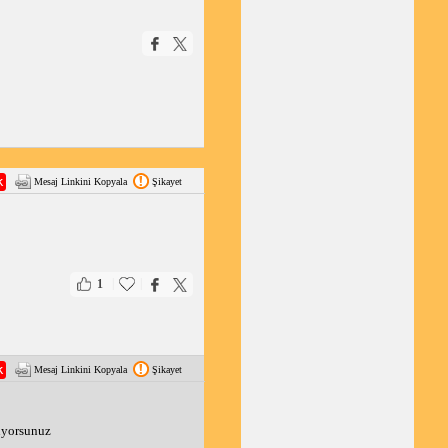
Mesaj Linkini Kopyala
Şikayet
|
|
1
Mesaj Linkini Kopyala
Şikayet
luyorsunuz