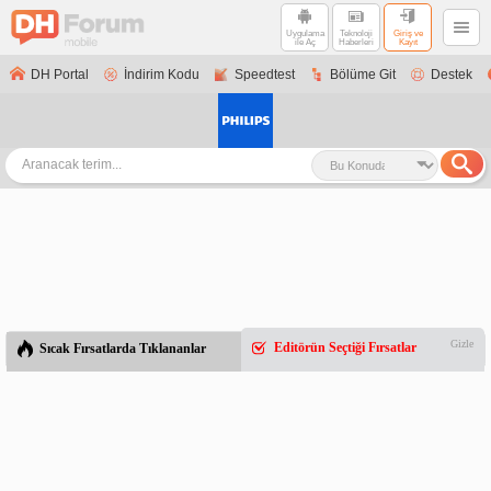
Uygulama
Teknoloji
Giriş ve
ile Aç
Haberleri
Kayıt
DH Portal
İndirim Kodu
Speedtest
Bölüme Git
Destek
Gizle
Editörün Seçtiği Fırsatlar
Sıcak Fırsatlarda Tıklananlar