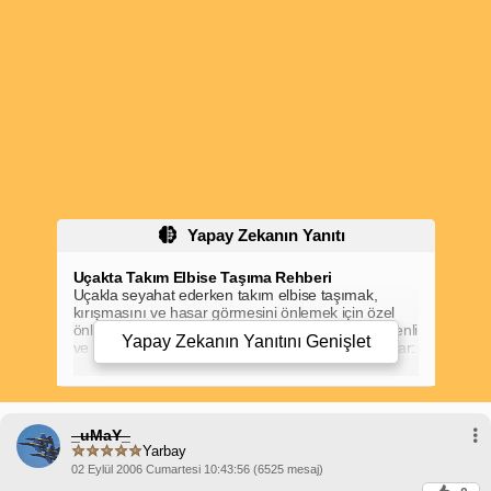
Yapay Zekanın Yanıtı
Uçakta Takım Elbise Taşıma Rehberi
Uçakla seyahat ederken takım elbise taşımak,
kırışmasını ve hasar görmesini önlemek için özel
önlemler gerektirir. İşte takım elbiseni uçakta güvenli
Yapay Zekanın Yanıtını
Genişlet
ve şık bir şekilde taşımana yardımcı olacak adımlar:
1. Doğru Çantayı Seç:
İçine ipek kağıt veya baloncuklu
Takım elbiseni taşımak için katlanabilir bir elbise kılıfı
veya askılı bir çanta kullanmalısın. Elbise kılıfı, takım
elbiseni katlanmış haldeyken korurken, askılı çanta
_uMaY_
onu askıda tutarak kırışıklıkları önler.
Yarbay
2. Takım Elbiseni Katla veya As:
naylon koy.
Katlama:
Takım elbiseni ortadan ikiye katla ve
02 Eylül 2006 Cumartesi 10:43:56 (6525 mesaj)
kollarını gövde kısmının üzerine getir. Ardından,