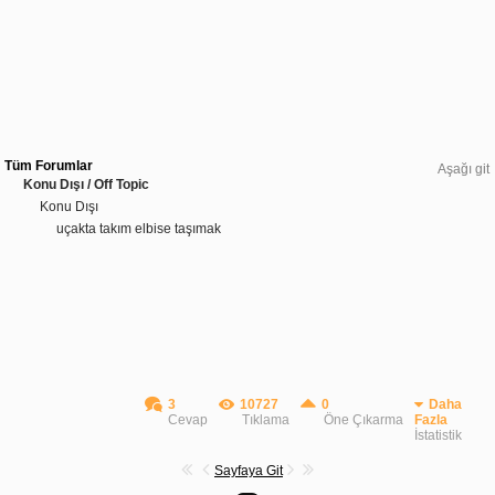
Tüm Forumlar
Aşağı git
Konu Dışı / Off Topic
Konu Dışı
uçakta takım elbise taşımak
3
10727
0
Daha
Cevap
Tıklama
Öne Çıkarma
Fazla
İstatistik
Sayfaya Git