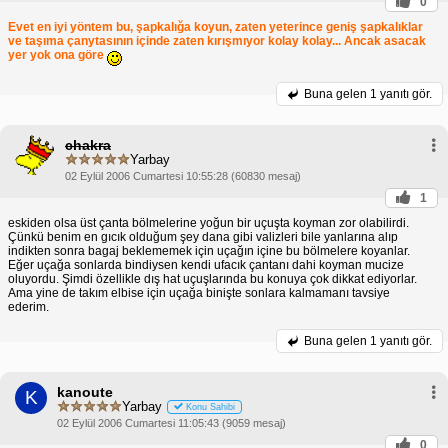
0
takım elbisenin üst kısmını alt kısmına doğru katla
Evet en iyi yöntem bu, şapkalığa koyun, zaten yeterince geniş şapkalıklar
ve tekrar ikiye katla.
ve taşıma çanytasının içinde zaten kırışmıyor kolay kolay... Ancak asacak
Asma:
Takım elbiseni askılı bir çantaya asmak
yer yok ona göre
kırışıklıkları önlemenin en iyi yoludur. Ancak uçakta
sınırlı yer olabileceğini unutma.
3. Takım Elbiseni Nereye Koymalısın:
Takım
Buna gelen
1 yanıtı gör.
Kabin içi bagajına takım elbiseni koymak,
kırışıklıkları en aza indirmenin en iyi yoludur. Ancak
kabin içi bagajın boyut ve ağırlık sınırlamaları
chakra
olabileceğini göz önünde bulundur. Takım elbisen
Yarbay
kabin içi bagaja sığmıyorsa, onu tekerlekli valizine
02 Eylül 2006 Cumartesi 10:55:28 (60830 mesaj)
koyabilirsin, ancak kırışma riski daha yüksektir.
1
4. Ek Önlemler:
elbisenin omuzlarına ve kollarına dolgu
Takım elbiseni kırışmaktan korumak için şunları da
eskiden olsa üst çanta bölmelerine yoğun bir uçuşta koyman zor olabilirdi.
yapabilirsin:
Çünkü benim en gıcık olduğum şey dana gibi valizleri bile yanlarına alıp
indikten sonra bagaj beklememek için uçağın içine bu bölmelere koyanlar.
malzemesi ekle.
Eğer uçağa sonlarda bindiysen kendi ufacık çantanı dahi koyman mucize
Takım elbiseni nemden korumak için plastik bir
oluyordu. Şimdi özellikle dış hat uçuşlarında bu konuya çok dikkat ediyorlar.
torbaya koy.
Ama yine de takım elbise için uçağa binişte sonlara kalmamanı tavsiye
Bu ipuçlarını takip ederek takım elbiseni uçakta
ederim.
kırışmadan ve hasar görmeden taşıyabilir, böylece
varış noktanıza vardığında profesyonel ve şık
Buna gelen
1 yanıtı gör.
görünebilirsin.
kanoute
K
Yarbay
Konu Sahibi
02 Eylül 2006 Cumartesi 11:05:43 (9059 mesaj)
0