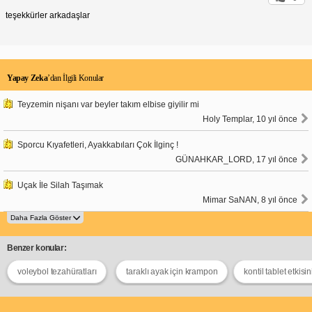
teşekkürler arkadaşlar
Yapay Zeka
’dan İlgili Konular
Teyzemin nişanı var beyler takım elbise giyilir mi
Holy Templar, 10 yıl önce
Sporcu Kıyafetleri, Ayakkabıları Çok İlginç !
GÜNAHKAR_LORD, 17 yıl önce
Uçak İle Silah Taşımak
Mimar SaNAN, 8 yıl önce
Benzer konular:
voleybol tezahüratları
taraklı ayak için krampon
kontil tablet etkis