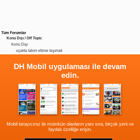
Tüm Forumlar
Konu Dışı / Off Topic
Konu Dışı
uçakta takım elbise taşımak
DH Mobil uygulaması ile devam
edin.
Mobil tarayıcınız ile mümkün olanların yanı sıra, birçok yeni ve
faydalı özelliğe erişin.