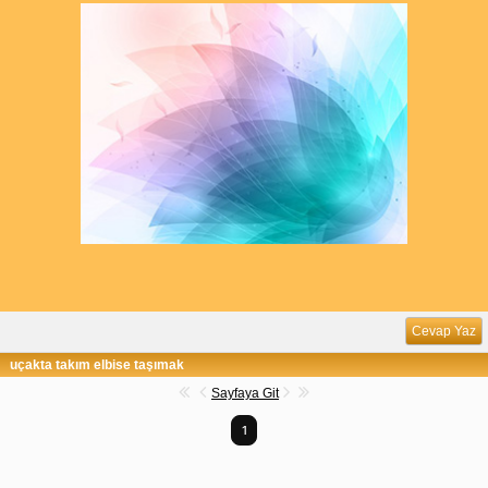
Cevap Yaz
uçakta takım elbise taşımak
Sayfaya Git
1