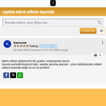
1
uçakta takım elbise taşımak
Cevap Yaz
kanoute
K
Yarbay
Konu Sahibi
02 Eylül 2006 Cumartesi 10:37:42 (9059 mesaj)
0
takım elbise götürecem de uçakla. kırışmaması lazım.
bavula yerleştirmiyorum tabi. askıda yanıma alacam . yolcu bölümünde üstteki
raflara koymak değil mi en iyi yöntem