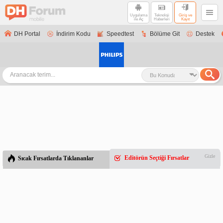
Uygulama
Teknoloji
Giriş ve
ile Aç
Haberleri
Kayıt
DH Portal
İndirim Kodu
Speedtest
Bölüme Git
Destek
Gizle
Editörün Seçtiği Fırsatlar
Sıcak Fırsatlarda Tıklananlar