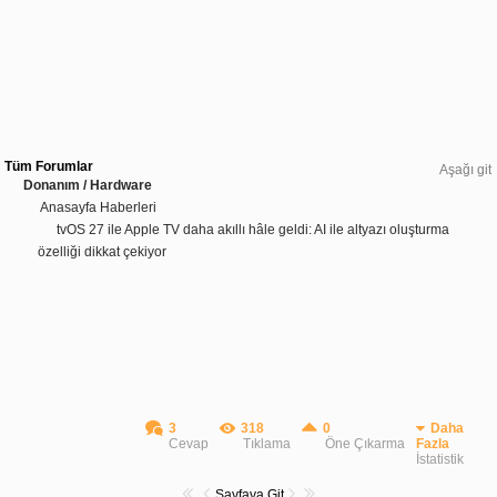
Tüm Forumlar
Aşağı git
Donanım / Hardware
Anasayfa Haberleri
tvOS 27 ile Apple TV daha akıllı hâle geldi: AI ile altyazı oluşturma
özelliği dikkat çekiyor
3
318
0
Daha
Cevap
Tıklama
Öne Çıkarma
Fazla
İstatistik
Sayfaya Git