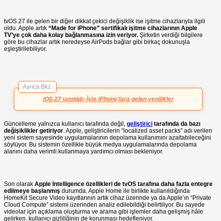
tvOS 27 ile gelen bir diğer dikkat çekici değişiklik ise işitme cihazlarıyla ilgili
oldu. Apple artık
“Made for iPhone” sertifikalı işitme cihazlarının Apple
TV’ye çok daha kolay bağlanmasına izin veriyor.
Şirketin verdiği bilgilere
göre bu cihazlar artık neredeyse AirPods bağlar gibi birkaç dokunuşla
eşleştirilebiliyor.
Ayrıca Bkz.
iOS 27 tanıtıldı: İşte iPhone'lara gelen yenilikler
Güncelleme yalnızca kullanıcı tarafında değil,
geliştirici
tarafında da bazı
değişiklikler getiriyor
. Apple, geliştiricilerin “localized asset packs” adı verilen
yeni sistem sayesinde uygulamalarının depolama kullanımını azaltabileceğini
söylüyor. Bu sistemin özellikle büyük medya uygulamalarında depolama
alanını daha verimli kullanmaya yardımcı olması bekleniyor.
Son olarak
Apple Intelligence özellikleri de tvOS tarafına daha fazla entegre
edilmeye başlanmış
durumda. Apple Home ile birlikte kullanıldığında
HomeKit Secure Video kayıtlarının artık cihaz üzerinde ya da Apple’ın “Private
Cloud Compute” sistemi üzerinden analiz edilebildiği belirtiliyor. Bu sayede
videolar için açıklama oluşturma ve arama gibi işlemler daha gelişmiş hâle
gelirken, kullanıcı gizliliğinin de korunması hedefleniyor.