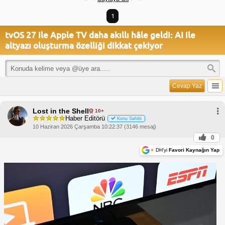
1
tvOS 27 ile Apple TV daha akıllı hâle geldi: AI ile
altyazı oluşturma özelliği dikkat çekiyor
Cevap Yaz
Lost in the Shell
10+
Haber Editörü
Konu Sahibi
10 Haziran 2026 Çarşamba 10:22:37 (3146 mesaj)
0
+
DH'yi
Favori Kaynağın Yap