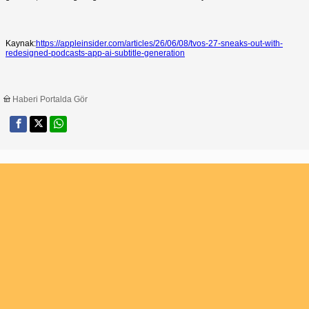
Kaynak:
https://appleinsider.com/articles/26/06/08/tvos-27-sneaks-out-with-
redesigned-podcasts-app-ai-subtitle-generation
Haberi Portalda Gör