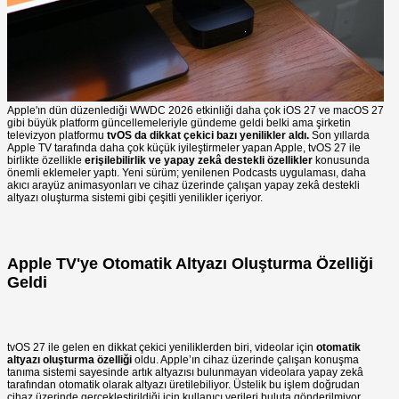
Apple'ın dün düzenlediği WWDC 2026 etkinliği daha çok iOS 27 ve macOS 27
gibi büyük platform güncellemeleriyle gündeme geldi belki ama şirketin
televizyon platformu
tvOS da dikkat çekici bazı yenilikler aldı.
Son yıllarda
Apple TV tarafında daha çok küçük iyileştirmeler yapan Apple, tvOS 27 ile
birlikte özellikle
erişilebilirlik ve yapay zekâ destekli özellikler
konusunda
önemli eklemeler yaptı. Yeni sürüm; yenilenen Podcasts uygulaması, daha
akıcı arayüz animasyonları ve cihaz üzerinde çalışan yapay zekâ destekli
altyazı oluşturma sistemi
gibi çeşitli yenilikler içeriyor.
Apple TV'ye Otomatik Altyazı Oluşturma Özelliği
Geldi
tvOS 27 ile gelen en dikkat çekici yeniliklerden biri, videolar için
otomatik
altyazı oluşturma özelliği
oldu. Apple’ın cihaz üzerinde çalışan konuşma
tanıma sistemi sayesinde artık altyazısı bulunmayan videolara yapay zekâ
tarafından otomatik olarak altyazı üretilebiliyor. Üstelik bu işlem doğrudan
cihaz üzerinde gerçekleştirildiği için kullanıcı verileri buluta gönderilmiyor.