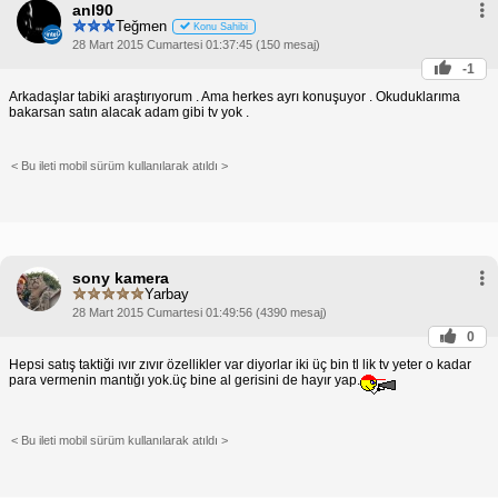
anl90
Teğmen
Konu Sahibi
28 Mart 2015 Cumartesi 01:37:45 (150 mesaj)
-1
Arkadaşlar tabiki araştırıyorum . Ama herkes ayrı konuşuyor . Okuduklarıma
bakarsan satın alacak adam gibi tv yok .
< Bu ileti mobil sürüm kullanılarak atıldı >
sony kamera
Yarbay
28 Mart 2015 Cumartesi 01:49:56 (4390 mesaj)
0
Hepsi satış taktiği ıvır zıvır özellikler var diyorlar iki üç bin tl lik tv yeter o kadar
para vermenin mantığı yok.üç bine al gerisini de hayır yap.
< Bu ileti mobil sürüm kullanılarak atıldı >