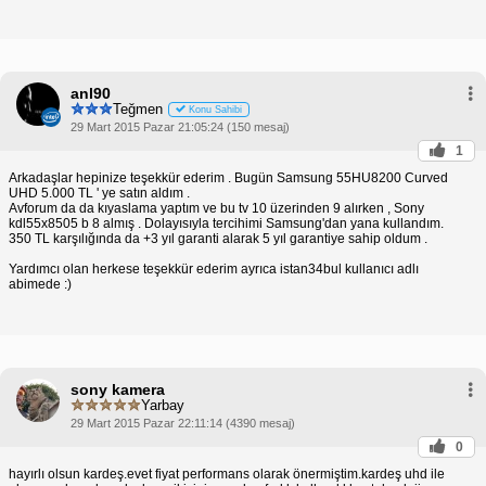
anl90
Teğmen
Konu Sahibi
29 Mart 2015 Pazar 21:05:24 (150 mesaj)
1
Arkadaşlar hepinize teşekkür ederim . Bugün Samsung 55HU8200 Curved
UHD 5.000 TL ' ye satın aldım .
Avforum da da kıyaslama yaptım ve bu tv 10 üzerinden 9 alırken , Sony
kdl55x8505 b 8 almış . Dolayısıyla tercihimi Samsung'dan yana kullandım.
350 TL karşılığında da +3 yıl garanti alarak 5 yıl garantiye sahip oldum .
Yardımcı olan herkese teşekkür ederim ayrıca istan34bul kullanıcı adlı
abimede :)
sony kamera
Yarbay
29 Mart 2015 Pazar 22:11:14 (4390 mesaj)
0
hayırlı olsun kardeş.evet fiyat performans olarak önermiştim.kardeş uhd ile