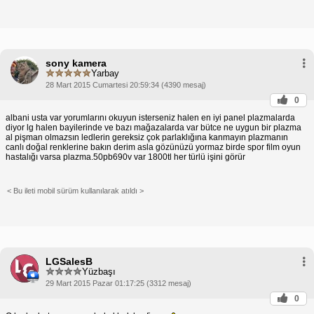
sony kamera
Yarbay
28 Mart 2015 Cumartesi 20:59:34 (4390 mesaj)
0
albani usta var yorumlarını okuyun isterseniz halen en iyi panel plazmalarda
diyor lg halen bayilerinde ve bazı mağazalarda var bütce ne uygun bir plazma
al pişman olmazsın ledlerin gereksiz çok parlaklığına kanmayın plazmanın
canlı doğal renklerine bakın derim asla gözünüzü yormaz birde spor film oyun
hastalığı varsa plazma.50pb690v var 1800tl her türlü işini görür
< Bu ileti mobil sürüm kullanılarak atıldı >
LGSalesB
Yüzbaşı
29 Mart 2015 Pazar 01:17:25 (3312 mesaj)
0