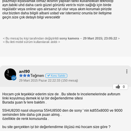
plazmayı kıyaslamak olmaz ikisinin yapıları farklı kullandıkları teknoloji
ayrı.tabiki uhd daha canlı güzel görüntü verir.tv nizin sağlığı için birde
regülatör veya online ups alırsanız iyi olur veya akım korumalı pirizde
olur.bizden daha bilgili albani ustad var isterseniz onunla bir iletişime
geçin.size çok detaylı bilgi verecektir
< Bu mesaj bu kişi tarafından değiştirildi
sony kamera
--
29 Mart 2015; 23:05:22
>
< Bu ileti mobil sürüm kullanılarak atıldı >
anl90
Teğmen
Konu Sahibi
29 Mart 2015 Pazar 22:22:33 (150 mesaj)
0
Hocam çok teşekkür ederim size de . Bu sitede tv incelemelerinde avforum
linki koyulmuş demek ki iyi bir değerlendirme sitesi
Burada şuan tv lere baktım .
55HU8200 nasıl oluyorsa 55HU8500 den de sony ' nin kdl55x8000 ve 9000
serisinden bile daha çok puan almış .
özellikle de renk konusunda .
bu site gerçekten iyi bir değerlendirme ölçüsü mü hocam size göre ?