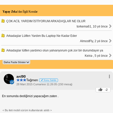
Yapay Zeka
’dan İlgili Konular
ÇOK ACİL YARDIM İSTİYORUM ARKADAŞLAR NE OLUR
torkema61, 10 yıl önce
Arkadaşlar Lütfen Yardım Bu Laptop Ne Kadar Eder
AlmostFly, 2 yıl önce
Arkadaşlar lütfen yardımcı olun yalvarıyorum çok zor bir durumdayın ya
Keira-, 5 yıl önce
anl90
Teğmen
Konu Sahibi
28 Mart 2015 Cumartesi 11:26:05 (150 mesaj)
-2
En sonunda dediğinizi yapacağım zaten .
< Bu ileti mobil sürüm kullanılarak atıldı >