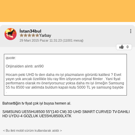
İstan34bul
Yarbay
29 Mart 2015 Pazar 11:31:23 (11001 mesaj)
0
quote:
Orijinalden alıntı: anl90
Hocam peki UHD tv den daha mı iyi plazmaların görüntü kalitesi ? Evet
yayın yok ancak özellikle blu ray film izliyorum orjinal filmler . Yani fiyat
performans olarak mı öneriyorsunuz yoksa daha mı iyi örneğin Samsung
55 hu 8500 var aklimda buldum kapalı kutu 5000 TL ye samsung bayide
.
Bahsettiğin tv fiyat çok iyi buysa hemen al.
SAMSUNG UE55HU8500 55"(140 CM) 3D UHD SMART CURVED TV-DAHILI
HD UYDU-4 GOZLUK UE55HU8500LXTK
< Bu ileti mobil sürüm kullanılarak atıldı >