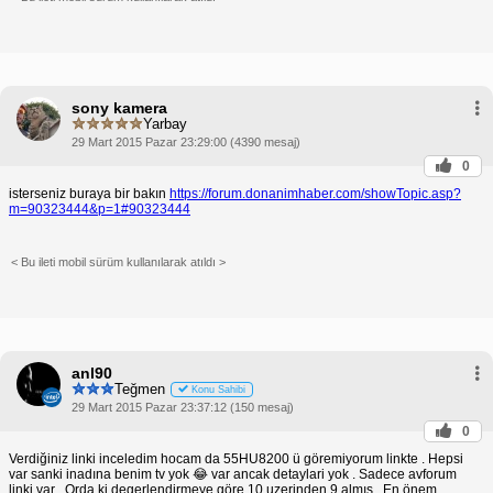
sony kamera
Yarbay
29 Mart 2015 Pazar 23:29:00 (4390 mesaj)
0
isterseniz buraya bir bakın
https://forum.donanimhaber.com/showTopic.asp?
m=90323444&p=1#90323444
< Bu ileti mobil sürüm kullanılarak atıldı >
anl90
Teğmen
Konu Sahibi
29 Mart 2015 Pazar 23:37:12 (150 mesaj)
0
Verdiğiniz linki inceledim hocam da 55HU8200 ü göremiyorum linkte . Hepsi
var sanki inadına benim tv yok 😂 var ancak detaylari yok . Sadece avforum
linki var . Orda ki degerlendirmeye göre 10 uzerinden 9 almış . En önem