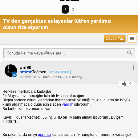
1
2
TV den gerçekten anlayanlar lütfen yardımcı
olsun rica eiyorum
Cevap Yaz
anl90
Teğmen
Konu Sahibi
27 Mart 2015 Cuma 22:23:46 (150 mesaj)
0
Herkese merhaba arkadaşlar .
24 Mayısta evleneceğim için bir tv satın alacağım .
Bilgim sadece okuduklarımdan ibaret ancak okuduğumuz bilgilerin de büyük
kısmı aldatmaca olduğu için sizden
yardım
istiyorum .
Bu tarihe kadar zamanım var.
Kavisli , düz farketmez . 55 inç UHD bir Tv satın almak istiyorum . Bütçem
6.000 TL .
Bu rakamlarda en iyi
görüntü
kalitesi sunan Tv hangileridir öneriniz varsa çok