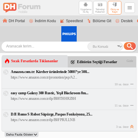
Uygulama
Teknoloji
Giriş ve
ile Aç
Haberleri
Kayıt
DH Portal
İndirim Kodu
Speedtest
Bölüme Git
Destek
Sıcak Fırsatlarda Tıklananlar
Gizle
Editörün Seçtiği Fırsatlar
Amazon.com.tr: Kärcher ürünlerinde 5000?'ye 500...
https://www.amazon.com.tr/promotion/psp/A2...
10 sa. önce
easy camp Galaxy 300 Rustic, Yeşil Blackroom 8m...
https://www.amazon.com.tr/dp/B08THHRZ8H
11 sa. önce
DJI Romo S Robot Süpürge, Paspas Fonksiyonu, 25...
https://www.amazon.com.tr/dp/B0FPRJLLNB
3 sa. önce