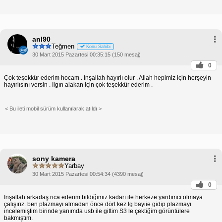
anl90
Teğmen
Konu Sahibi
30 Mart 2015 Pazartesi 00:35:15 (150 mesaj)
0
Çok teşekkür ederim hocam . Inşallah hayırlı olur . Allah hepimiz için herşeyin
hayırlısını versin . Ilgın alakan için çok teşekkür ederim .
< Bu ileti mobil sürüm kullanılarak atıldı >
sony kamera
Yarbay
30 Mart 2015 Pazartesi 00:54:34 (4390 mesaj)
0
İnşallah arkadaş.rica ederim bildiğimiz kadarı ile herkeze yardımcı olmaya
çalışırız. ben plazmayı almadan önce dört kez lg bayiie gidip plazmayı
incelemiştim birinde yanımda usb ile gittim S3 le çektiğim görüntülere
bakmıştım.