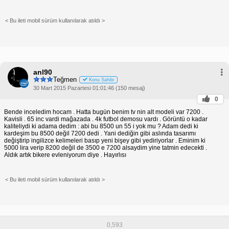
< Bu ileti mobil sürüm kullanılarak atıldı >
anl90
Teğmen
Konu Sahibi
30 Mart 2015 Pazartesi 01:01:46 (150 mesaj)
0
Bende inceledim hocam . Hatta bugün benim tv nin alt modeli var 7200 .
Kavisli . 65 inc vardi mağazada . 4k futbol demosu vardı . Görüntü o kadar
kaliteliydi ki adama dedim : abi bu 8500 un 55 i yok mu ? Adam dedi ki
kardeşim bu 8500 değil 7200 dedi . Yani dediğin gibi aslında tasarımı
değiştirip ingilizce kelimeleri basıp yeni bişey gibi yediriyorlar . Eminim ki
5000 lira verip 8200 değil de 3500 e 7200 alsaydim yine tatmin edecekti .
Aldık artık bikere evleniyorum diye . Hayırlısı
< Bu ileti mobil sürüm kullanılarak atıldı >
0,593