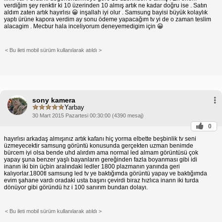
verdiğim şey renktir ki 10 üzerinden 10 almış artık ne kadar doğru ise . Satın
aldım zaten artık hayırlısı 😀 inşallah iyi olur . Samsung bayisi büyük kolaylık
yaptı ürüne kapora verdim ay sonu ödeme yapacağım tv yi de o zaman teslim
alacagim . Mecbur hala inceliyorum deneyemedigim için 😀
< Bu ileti mobil sürüm kullanılarak atıldı >
sony kamera
Yarbay
30 Mart 2015 Pazartesi 00:30:00 (4390 mesaj)
0
hayırlısı arkadaş almışınız artık kafanı hiç yorma elbette beşbinlik tv seni
üzmeyecektir samsung görüntü konusunda gerçekten uzman benimde
bürcem iyi olsa bende uhd alırdım ama normal led almam görüntüsü çok
yapay şuna benzer yaşlı bayanların gereğinden fazla boyanması gibi idi
inanın iki bin üçbin aralındaki ledler 1800 plazmanın yanında geri
kalıyorlar.1800tl samsung led tv ye baktığımda görüntü yapay ve baktığımda
evim şahane vardı oradaki usta başını çevirdi biraz hızlıca inann iki turda
dönüyor gibi göründü hz i 100 sanırım bundan dolayı.
< Bu ileti mobil sürüm kullanılarak atıldı >