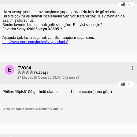
0
Hazır cevap yerine biraz araştırma yaparsanız sizin için de güzel olur.
Bu site çok iyi ve detaylı incelemeler yapıyor. Kafanızdaki televizyonları da
azaltmış olursunuz.
Benim favorim biraz pahalı gelir size göre. En iyisi siz seçin?
Favorim
Sony X9005 veya X8505 ?
Aşağıda çok fazla seçenek var. Siz hangisini seçerseniz.
http://www.cnet.com/topics/tvs/products/
EVO64
E
Yüzbaşı
27 Mart 2015 Cuma 23:13:36 (562 mesaj)
0
Philips 55pfs8109 görüntü olarak philips 1 numarasdır(bana göre).
< Bu ileti tablet sürüm kullanılarak atıldı >