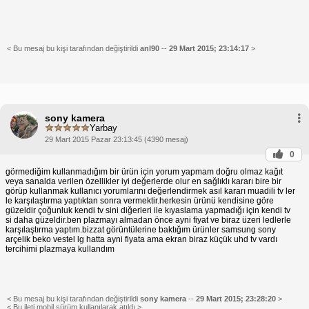
< Bu mesaj bu kişi tarafından değiştirildi
anl90
--
29 Mart 2015; 23:14:17
>
sony kamera
Yarbay
29 Mart 2015 Pazar 23:13:45 (4390 mesaj)
0
görmediğim kullanmadığım bir ürün için yorum yapmam doğru olmaz kağıt
veya sanalda verilen özellikler iyi değerlerde olur en sağlıklı kararı bire bir
görüp kullanmak kullanıcı yorumlarını değerlendirmek asıl kararı muadili tv ler
le karşılaştırma yaptıktan sonra vermektir.herkesin ürünü kendisine göre
güzeldir çoğunluk kendi tv sini diğerleri ile kıyaslama yapmadığı için kendi tv
si daha güzeldir.ben plazmayı almadan önce ayni fiyat ve biraz üzeri ledlerle
karşılaştırma yaptım.bizzat görüntülerine baktığım ürünler samsung sony
arçelik beko vestel lg hatta ayni fiyata ama ekran biraz küçük uhd tv vardı
tercihimi plazmaya kullandım
< Bu mesaj bu kişi tarafından değiştirildi
sony kamera
--
29 Mart 2015; 23:28:20
>
< Bu ileti mobil sürüm kullanılarak atıldı >