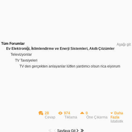
Tüm Forumlar
Aşağı git
Ev Elektroniği, İklimlendirme ve Enerji Sistemleri, Akıllı Çözümler
Televizyonlar
TV Tavsiyeleri
TV den gerçekten anlayanlar lütfen yardımcı olsun rica eiyorum
28
974
0
Daha
Cevap
Tıklama
Öne Çıkarma
Fazla
İstatistik
Sayfaya Git