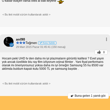
O kadar butçen varsa oled al bak keyfine
< Bu ileti mobil sürüm kullanılarak atıldı >
anl90
Teğmen
Konu Sahibi
29 Mart 2015 Pazar 01:45:41 (150 mesaj)
0
Hocam peki UHD tv den daha mı iyi plazmaların görüntü kalitesi ? Evet yayın
yok ancak özellikle blu ray film izliyorum orjinal filmler . Yani fiyat performans
olarak mı öneriyorsunuz yoksa daha mı iyi örneğin Samsung 55 hu 8500 var
aklimda buldum kapalı kutu 5000 TL ye samsung bayide .
< Bu ileti mobil sürüm kullanılarak atıldı >
Buna gelen
1 yanıtı gör.