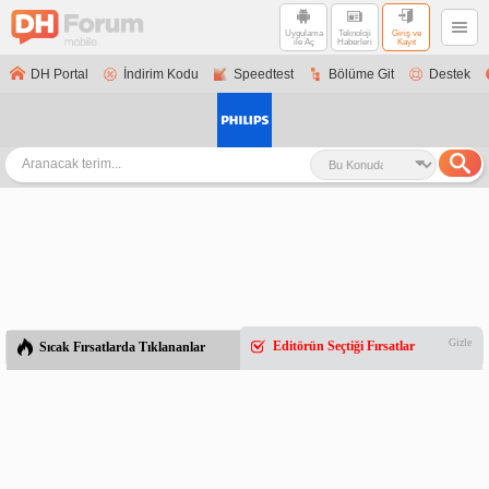
Uygulama
Teknoloji
Giriş ve
ile Aç
Haberleri
Kayıt
DH Portal
İndirim Kodu
Speedtest
Bölüme Git
Destek
Gizle
Editörün Seçtiği Fırsatlar
Sıcak Fırsatlarda Tıklananlar