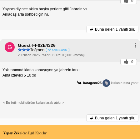
0
Yayıncı diyince aklım başka yerlere gitti.Jahrein vs.
Arkadaşlarla sohbet için iyi.
Buna gelen
1 yanıtı gör.
Guest-FF02E4326
G
Teğmen
Konu Sahibi
20 Nisan 2025 Pazar 03:12:10 (3015 mesaj)
0
Yok tanımadıklarla konuşuyon ya jahrein tarzı
Ama izleyici 5 10 xd
karagece25
kullanıcısına yanıt
< Bu ileti mobil sürüm kullanılarak atıldı >
Buna gelen
1 yanıtı gör.
Yapay Zeka
’dan İlgili Konular