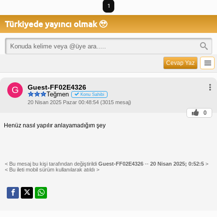
1
Türkiyede yayıncı olmak 🥹
Cevap Yaz
Guest-FF02E4326
G
Teğmen
Konu Sahibi
20 Nisan 2025 Pazar 00:48:54 (3015 mesaj)
0
Henüz nasıl yapılır anlayamadığım şey
< Bu mesaj bu kişi tarafından değiştirildi
Guest-FF02E4326
--
20 Nisan 2025; 0:52:5
>
< Bu ileti mobil sürüm kullanılarak atıldı >