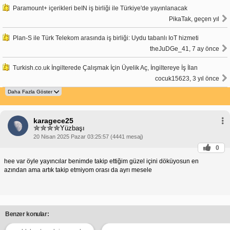
Paramount+ içerikleri beIN iş birliği ile Türkiye'de yayınlanacak
PikaTak, geçen yıl
Plan-S ile Türk Telekom arasında iş birliği: Uydu tabanlı IoT hizmeti
theJuDGe_41, 7 ay önce
Turkish.co.uk İngilterede Çalışmak İçin Üyelik Aç, İngiltereye İş İlan
cocuk15623, 3 yıl önce
karagece25
Yüzbaşı
20 Nisan 2025 Pazar 03:25:57 (4441 mesaj)
0
hee var öyle yayıncılar benimde takip ettiğim güzel içini döküyosun en
azından ama artık takip etmiyom orası da ayrı mesele
Benzer konular: