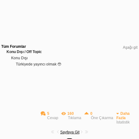
Tüm Forumlar
Aşağı git
Konu Dışı / Off Topic
Konu Dışı
Türkiyede yayıncı olmak 🥹
5
160
0
Daha
Cevap
Tıklama
Öne Çıkarma
Fazla
İstatistik
Sayfaya Git