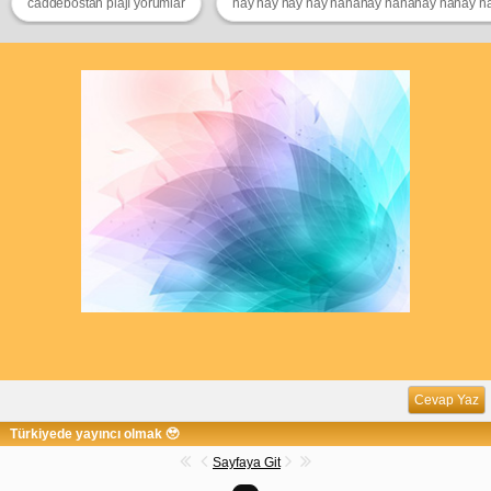
caddebostan plajı yorumlar
nay nay nay nay nananay nananay nanay n
Cevap Yaz
Türkiyede yayıncı olmak 🥹
Sayfaya Git