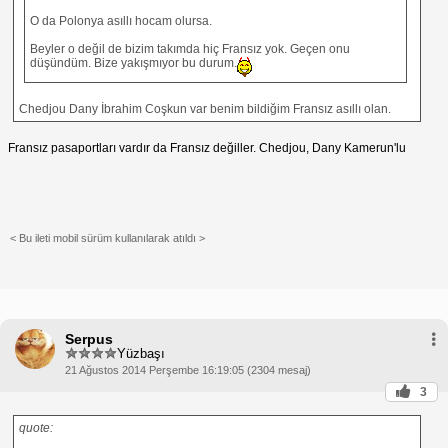
O da Polonya asıllı hocam olursa.
Beyler o değil de bizim takımda hiç Fransız yok. Geçen onu
düşündüm. Bize yakışmıyor bu durum.
Chedjou Dany İbrahim Coşkun var benim bildiğim Fransız asıllı olan.
Fransız pasaportları vardır da Fransız değiller. Chedjou, Dany Kamerun'lu
< Bu ileti mobil sürüm kullanılarak atıldı >
Serpus
Yüzbaşı
21 Ağustos 2014 Perşembe 16:19:05 (2304 mesaj)
3
quote: