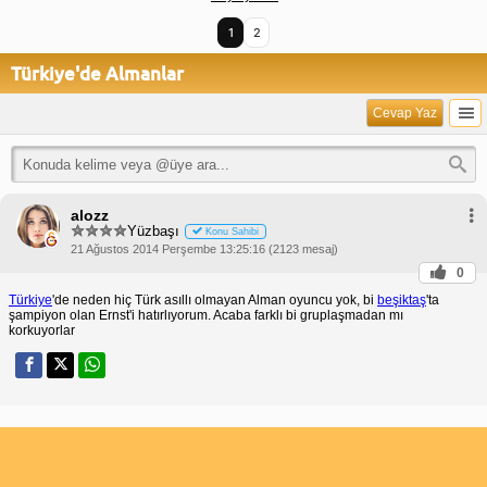
1
2
Türkiye'de Almanlar
Cevap Yaz
alozz
Yüzbaşı
Konu Sahibi
21 Ağustos 2014 Perşembe 13:25:16 (2123 mesaj)
0
Türkiye
'de neden hiç Türk asıllı olmayan Alman oyuncu yok, bi
beşiktaş
'ta
şampiyon olan Ernst'i hatırlıyorum. Acaba farklı bi gruplaşmadan mı
korkuyorlar