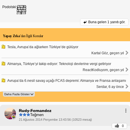
Podolski
Buna gelen
1 yanıtı gör.
Yapay Zeka
’dan İlgili Konular
Tesla, Avrupa’da ağlarken Türkiye’de gülüyor
Kartal Göz, geçen yıl
Almanya, Türkiye’yi takip ediyor: Teknoloji devlerine vergi getiriyor
ReactKodluyom, geçen yıl
Avrupa’da 6.nesil savaş uçağı FCAS depremi: Almanya ve Fransa anlaşamı
Serdar, 6 ay önce
Rudy Fernandez
Teğmen
21 Ağustos 2014 Perşembe 13:43:56 (10523 mesaj)
0