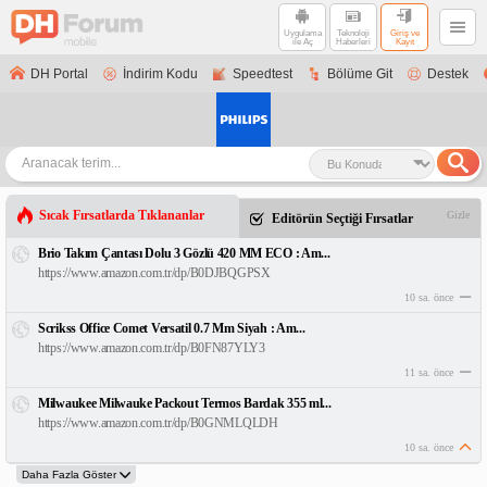
Uygulama
Teknoloji
Giriş ve
ile Aç
Haberleri
Kayıt
DH Portal
İndirim Kodu
Speedtest
Bölüme Git
Destek
Sıcak Fırsatlarda Tıklananlar
Gizle
Editörün Seçtiği Fırsatlar
Brio Takım Çantası Dolu 3 Gözlü 420 MM ECO : Am...
https://www.amazon.com.tr/dp/B0DJBQGPSX
10 sa. önce
Scrikss Office Comet Versatil 0.7 Mm Siyah : Am...
https://www.amazon.com.tr/dp/B0FN87YLY3
11 sa. önce
Milwaukee Milwauke Packout Termos Bardak 355 ml...
https://www.amazon.com.tr/dp/B0GNMLQLDH
10 sa. önce