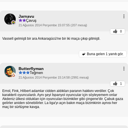
Jarnavu
Çavuş
21 Ağustos 2014 Perşembe 15:07:55 (207 mesaj)
0
Vassell gelmişti bir ara Ankaragücü'ne bir iki maça çıkıp gitmişti.
Buna gelen
1 yanıtı gör.
Butterflyman
Teğmen
21 Ağustos 2014 Perşembe 15:14:58 (2991 mesaj)
1
Ernst, Fink, Hilbert adamlar cidden aldıkları paranın hakkını verdiler. Çok
karakterli oyunculardı. Aynı şeyi İspanyol oyuncular için söyleyemem onlar
Akdeniz ülkesi oldukları için oyuncuları bizimkiler gibi çingene'dir. Çabuk gaza
gelirler aniden sönebilirler. La liga'yı açın bakın maça bizimkinin aynısı her
maç bir sürtüşme kavga.