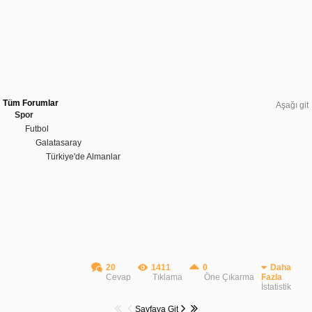
Tüm Forumlar
Aşağı git
Spor
Futbol
Galatasaray
Türkiye'de Almanlar
20
1411
0
Daha
Cevap
Tıklama
Öne Çıkarma
Fazla
İstatistik
Sayfaya Git