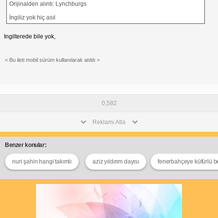
Orijinalden alıntı: Lynchburgs
İngiliz yok hiç asıl
Ingilterede bile yok,
< Bu ileti mobil sürüm kullanılarak atıldı >
0,582
Reklamı Atla
Benzer konular:
nuri şahin hangi takımlı
aziz yıldırım dayısı
fenerbahçeye küfürlü b