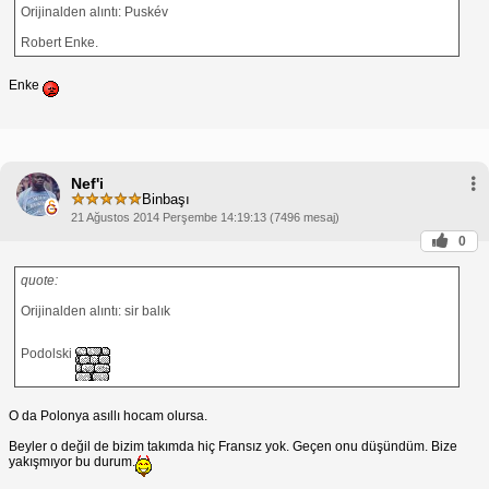
Orijinalden alıntı: Puskév
Robert Enke.
Enke
Nef'i
Binbaşı
21 Ağustos 2014 Perşembe 14:19:13 (7496 mesaj)
0
quote:
Orijinalden alıntı: sir balık
Podolski
O da Polonya asıllı hocam olursa.
Beyler o değil de bizim takımda hiç Fransız yok. Geçen onu düşündüm. Bize
yakışmıyor bu durum.