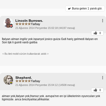
Buna gelen
1 yanıtı gör.
Lincoln Burrows.
Yarbay
21 Ağustos 2014 Perşembe 15:02:18 (44197 mesaj)
0
İtalyan alman ingiliz yok ispanyol josico guiza Guti hariç gelmedi italyan en
Son bjk li guinti vardı galiba
< Bu ileti mobil sürüm kullanılarak atıldı >
Shepherd.
Yarbay
21 Ağustos 2014 Perşembe 15:04:12 (14508 mesaj)
0
alman yok,italyan yok,fransız yok. avrupa'nın en iyi ülkelerinin oyuncuları yok
ligimizde. anca brezilyalılar,afrikalılar.