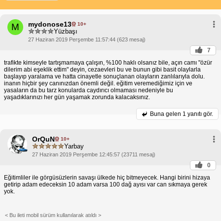
mydonose13
10+
M
Yüzbaşı
27 Haziran 2019 Perşembe 11:57:44 (623 mesaj)
7
trafikte kimseyle tartışmamaya çalışın, %100 haklı olsanız bile, açın camı "özür
dilerim abi eşeklik ettim" deyin, cezaevleri bu ve bunun gibi basit olaylarla
başlayıp yaralama ve hatta cinayetle sonuçlanan olayların zanlılarıyla dolu.
inanın hiçbir şey canınızdan önemli değil. eğitim veremediğimiz için ve
yasaların da bu tarz konularda caydırıcı olmaması nedeniyle bu
yaşadıklarınızı her gün yaşamak zorunda kalacaksınız.
Buna gelen
1 yanıtı gör.
OrQuN
10+
Yarbay
27 Haziran 2019 Perşembe 12:45:57 (23711 mesaj)
0
Eğitimliler ile görgüsüzlerin savaşı ülkede hiç bitmeyecek. Hangi birini hizaya
getirip adam edeceksin 10 adam varsa 100 dağ ayısı var can sıkmaya gerek
yok.
< Bu ileti mobil sürüm kullanılarak atıldı >