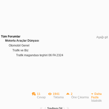
Tüm Forumlar
Aşağı git
Motorlu Araçlar Dünyası
Otomobil Genel
Trafik ve Biz
Trafik magandası teşhiri 06 FA 2324
11
1941
2
Daha
Cevap
Tıklama
Öne Çıkarma
Fazla
İstatistik
Sayfaya Git