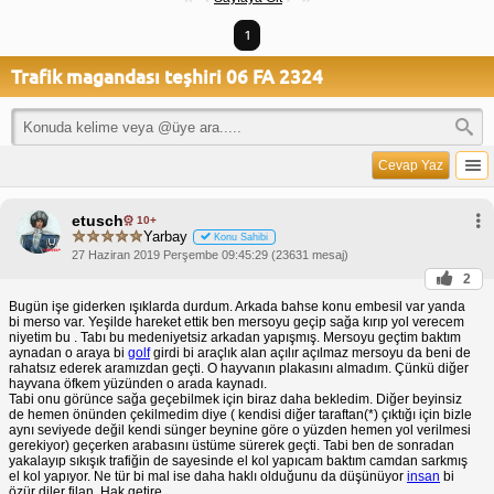
1
Trafik magandası teşhiri 06 FA 2324
Cevap Yaz
etusch
10+
Yarbay
Konu Sahibi
27 Haziran 2019 Perşembe 09:45:29 (23631 mesaj)
2
Bugün işe giderken ışıklarda durdum. Arkada bahse konu embesil var yanda
bi merso var. Yeşilde hareket ettik ben mersoyu geçip sağa kırıp yol verecem
niyetim bu . Tabı bu medeniyetsiz arkadan yapışmış. Mersoyu geçtim baktım
aynadan o araya bi
golf
girdi bi araçlık alan açılır açılmaz mersoyu da beni de
rahatsız ederek aramızdan geçti. O hayvanın plakasını almadım. Çünkü diğer
hayvana öfkem yüzünden o arada kaynadı.
Tabi onu görünce sağa geçebilmek için biraz daha bekledim. Diğer beyinsiz
de hemen önünden çekilmedim diye ( kendisi diğer taraftan(*) çıktığı için bizle
aynı seviyede değil kendi sünger beynine göre o yüzden hemen yol verilmesi
gerekiyor) geçerken arabasını üstüme sürerek geçti. Tabi ben de sonradan
yakalayıp sıkışık trafiğin de sayesinde el kol yapıcam baktım camdan sarkmış
el kol yapıyor. Ne tür bi mal ise daha haklı olduğunu da düşünüyor
insan
bi
özür diler filan. Hak getire.