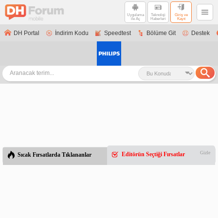
Uygulama
Teknoloji
Giriş ve
ile Aç
Haberleri
Kayıt
DH Portal
İndirim Kodu
Speedtest
Bölüme Git
Destek
Gizle
Editörün Seçtiği Fırsatlar
Sıcak Fırsatlarda Tıklananlar