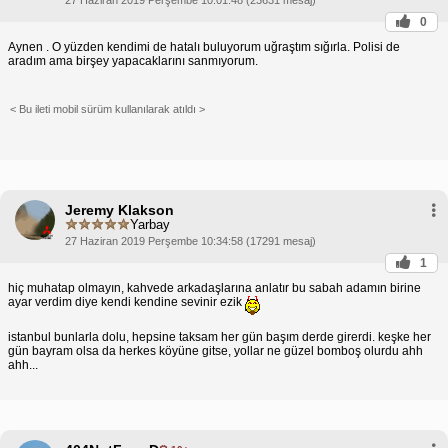
0
Aynen . O yüzden kendimi de hatalı buluyorum uğraştım sığırla. Polisi de
aradım ama birşey yapacaklarını sanmıyorum.
< Bu ileti mobil sürüm kullanılarak atıldı >
Jeremy Klakson
Yarbay
27 Haziran 2019 Perşembe 10:34:58 (17291 mesaj)
1
hiç muhatap olmayın, kahvede arkadaşlarına anlatır bu sabah adamın birine
ayar verdim diye kendi kendine sevinir ezik
istanbul bunlarla dolu, hepsine taksam her gün başım derde girerdi. keşke her
gün bayram olsa da herkes köyüne gitse, yollar ne güzel bomboş olurdu ahh
ahh...