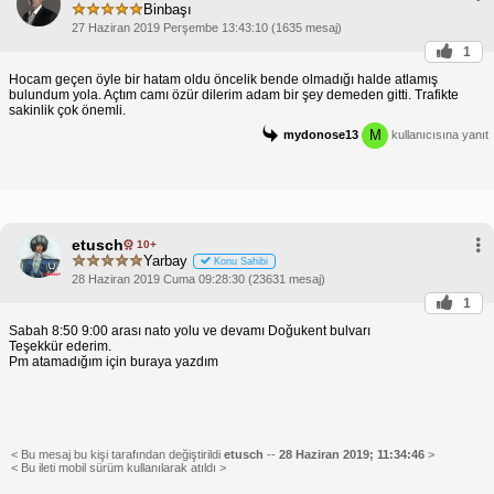
Binbaşı
27 Haziran 2019 Perşembe 13:43:10 (1635 mesaj)
1
Hocam geçen öyle bir hatam oldu öncelik bende olmadığı halde atlamış
bulundum yola. Açtım camı özür dilerim adam bir şey demeden gitti. Trafikte
sakinlik çok önemli.
M
mydonose13
kullanıcısına yanıt
etusch
10+
Yarbay
Konu Sahibi
28 Haziran 2019 Cuma 09:28:30 (23631 mesaj)
1
Sabah 8:50 9:00 arası nato yolu ve devamı Doğukent bulvarı
Teşekkür ederim.
Pm atamadığım için buraya yazdım
< Bu mesaj bu kişi tarafından değiştirildi
etusch
--
28 Haziran 2019; 11:34:46
>
< Bu ileti mobil sürüm kullanılarak atıldı >