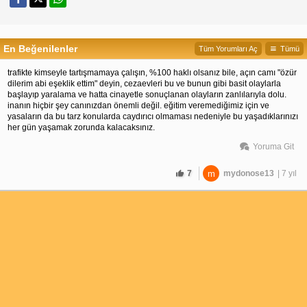
En Beğenilenler
Tüm Yorumları Aç
Tümü
trafikte kimseyle tartışmamaya çalışın, %100 haklı olsanız bile, açın camı "özür
dilerim abi eşeklik ettim" deyin, cezaevleri bu ve bunun gibi basit olaylarla
başlayıp yaralama ve hatta cinayetle sonuçlanan olayların zanlılarıyla dolu.
inanın hiçbir şey canınızdan önemli değil. eğitim veremediğimiz için ve
yasaların da bu tarz konularda caydırıcı olmaması nedeniyle bu yaşadıklarınızı
her gün yaşamak zorunda kalacaksınız.
Yoruma Git
7
m
mydonose13
| 7 yıl