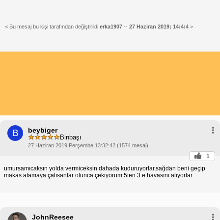
< Bu mesaj bu kişi tarafından değiştirildi
erka1907
--
27 Haziran 2019; 14:4:4
>
beybiger
B
Binbaşı
27 Haziran 2019 Perşembe 13:32:42 (1574 mesaj)
1
umursamıcaksın yolda vermiceksin dahada kuduruyorlar,sağdan beni geçip
makas atamaya çalısanlar olunca çekiyorum 5ten 3 e havasını alıyorlar.
JohnReesee