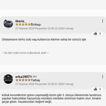
ilteris_
Binbaşı
27 Haziran 2019 Perşembe 13:04:15 (2252 mesaj)
0
Ortalamanın birAz üstü vag kullanıcısı kibrine sahip bir sürücü işte
< Bu ileti mobil sürüm kullanılarak atıldı >
erka1907
10+
Yarbay
27 Haziran 2019 Perşembe 13:28:37 (9337 mesaj)
0
kolluk kuvvetlerinin görev yapmadığı bizim gibi 3. dünya ülkelerinde tarafınıza
yapılan haksızlıklar karşısında mümkün mertebe sinirinize hakim olun. bırakın
geçip gitsin. hayatınızdan değerli değil.