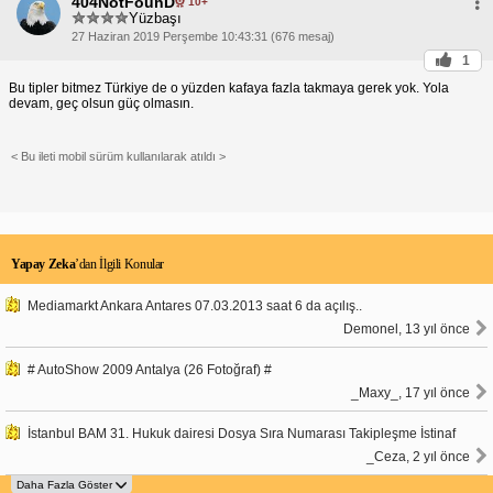
404NotFounD
10+
Yüzbaşı
27 Haziran 2019 Perşembe 10:43:31 (676 mesaj)
1
Bu tipler bitmez Türkiye de o yüzden kafaya fazla takmaya gerek yok. Yola
devam, geç olsun güç olmasın.
< Bu ileti mobil sürüm kullanılarak atıldı >
Yapay Zeka
’dan İlgili Konular
Mediamarkt Ankara Antares 07.03.2013 saat 6 da açılış..
Demonel, 13 yıl önce
# AutoShow 2009 Antalya (26 Fotoğraf) #
_Maxy_, 17 yıl önce
İstanbul BAM 31. Hukuk dairesi Dosya Sıra Numarası Takipleşme İstinaf
_Ceza, 2 yıl önce