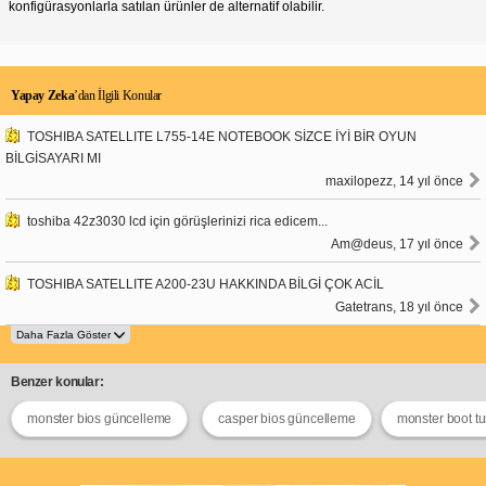
konfigürasyonlarla satılan ürünler de alternatif olabilir.
Yapay Zeka
’dan İlgili Konular
TOSHIBA SATELLITE L755-14E NOTEBOOK SİZCE İYİ BİR OYUN
BİLGİSAYARI MI
maxilopezz, 14 yıl önce
toshiba 42z3030 lcd için görüşlerinizi rica edicem...
Am@deus, 17 yıl önce
TOSHIBA SATELLITE A200-23U HAKKINDA BİLGİ ÇOK ACİL
Gatetrans, 18 yıl önce
Benzer konular:
monster bios güncelleme
casper bios güncelleme
monster boot t