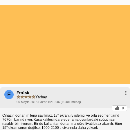
Etrüsk
E
Yarbay
05 Mayıs 2013 Pazar 16:19:46 (10401 mesaj)
0
Cihazın donanım fena sayılmaz. 17'' ekran, i5 işlemci ve orta segment amd
7670m barındırıyor. Kasa kalitesi idare eder ama oyunlardaki soğutması
nasıldır bilmiyorum. Bir de kullanılan donanıma göre fiyatı biraz abartılı. Eğer
15'' ekran sorun değilse, 1900-2100 tl civarında daha yüksek