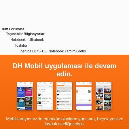
Tüm Forumlar
Taşınabilir Bilgisayarlar
Notebook - Ultrabook
Toshiba
Toshiba L875-136 Notebook Yardım/Görüş
DH Mobil uygulaması ile devam
edin.
Mobil tarayıcınız ile mümkün olanların yanı sıra, birçok yeni ve
faydalı özelliğe erişin.