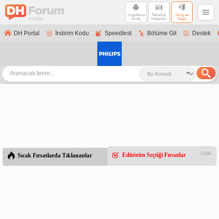
Uygulama
Teknoloji
Giriş ve
ile Aç
Haberleri
Kayıt
DH Portal
İndirim Kodu
Speedtest
Bölüme Git
Destek
Gizle
Editörün Seçtiği Fırsatlar
Sıcak Fırsatlarda Tıklananlar