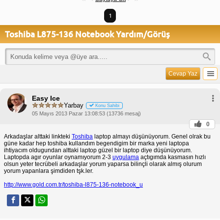
1
Toshiba L875-136 Notebook Yardım/Görüş
Cevap Yaz
Easy Ice
Yarbay
Konu Sahibi
05 Mayıs 2013 Pazar 13:08:53 (13736 mesaj)
0
Arkadaşlar alttaki linkteki
Toshiba
laptop almayı düşünüyorum. Genel olrak bu
güne kadar hep toshiba kullandım begendigim bir marka yeni laptopa
ihtiyacım oldugundan alttaki laptop güzel bir laptop diye düşünüyorum.
Laptopda agır oyunlar oynamıyorum 2-3
uygulama
açtıgımda kasmasın hızlı
olsun yeter tecrübeli arkadaşlar yorum yaparsa bilinçli olarak almış olurum
yorum yapanlara şimdiden tşk.ler.
http://www.gold.com.tr/toshiba-l875-136-notebook_u