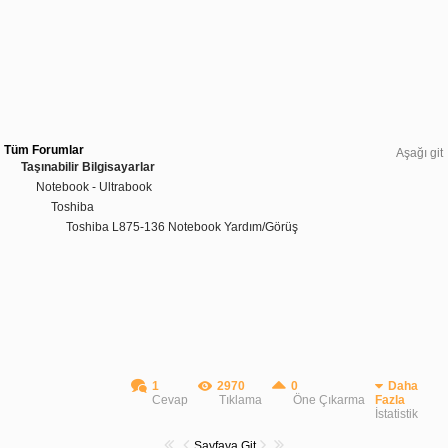
Tüm Forumlar
Aşağı git
Taşınabilir Bilgisayarlar
Notebook - Ultrabook
Toshiba
Toshiba L875-136 Notebook Yardım/Görüş
1
2970
0
Daha
Cevap
Tıklama
Öne Çıkarma
Fazla
İstatistik
Sayfaya Git