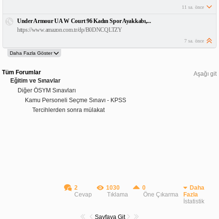
11 sa. önce
Under Armour UA W Court 96 Kadın Spor Ayakkabı,...
https://www.amazon.com.tr/dp/B0DNCQLTZY
7 sa. önce
Tüm Forumlar
Aşağı git
Eğitim ve Sınavlar
Diğer ÖSYM Sınavları
Kamu Personeli Seçme Sınavı - KPSS
Tercihlerden sonra mülakat
2
1030
0
Daha
Cevap
Tıklama
Öne Çıkarma
Fazla
İstatistik
Sayfaya Git