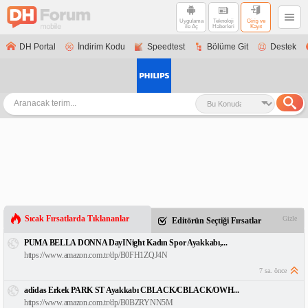
Uygulama
Teknoloji
Giriş ve
ile Aç
Haberleri
Kayıt
DH Portal
İndirim Kodu
Speedtest
Bölüme Git
Destek
Sıcak Fırsatlarda Tıklananlar
Gizle
Editörün Seçtiği Fırsatlar
PUMA BELLA DONNA DayINight Kadın Spor Ayakkabı,...
https://www.amazon.com.tr/dp/B0FH1ZQJ4N
7 sa. önce
adidas Erkek PARK ST Ayakkabı CBLACK/CBLACK/OWH...
https://www.amazon.com.tr/dp/B0BZRYNN5M