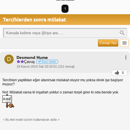
1
Tercihlerden sonra mülakat
Cevap Yaz
Desmond Hume
D
Çavuş
Konu Sahibi
18 Kasım 2014 Salı 20:16:51 (151 mesaj)
0
Tercihleri yaptiktan eğer atanirsak mülakat oluyor mu yoksa direk işe başlıyor
muyuz?
Not: Mülakat varsa ki inşallah yoktur o zaman torpil girer ki oda bende yok.
< Bu ileti mobil sürüm kullanılarak atıldı >