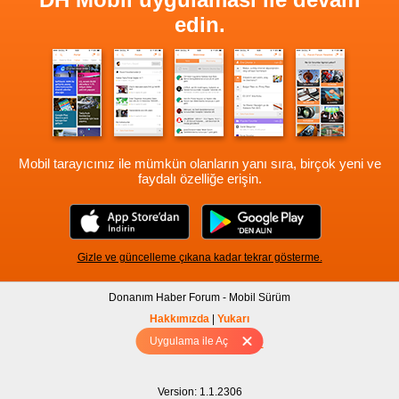
edin.
Mobil tarayıcınız ile mümkün olanların yanı sıra, birçok yeni ve
faydalı özelliğe erişin.
Gizle ve güncelleme çıkana kadar tekrar gösterme.
Donanım Haber Forum - Mobil Sürüm
Hakkımızda
|
Yukarı
Uygulama ile Aç
Tam sürüm için Tıklayınız
Version: 1.1.2306