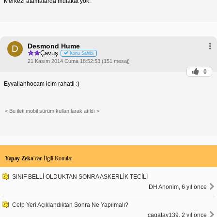
Merkezi atamalarda mülakat yok.
Desmond Hume
D
Çavuş
Konu Sahibi
21 Kasım 2014 Cuma 18:52:53 (151 mesaj)
0
Eyvallahhocam icim rahatli :)
< Bu ileti mobil sürüm kullanılarak atıldı >
Yapay Zeka
’dan İlgili Konular
SINIF BELLİ OLDUKTAN SONRA ASKERLİK TECİLİ
DH Anonim, 6 yıl önce
Celp Yeri Açıklandıktan Sonra Ne Yapılmalı?
cagatay139, 2 yıl önce