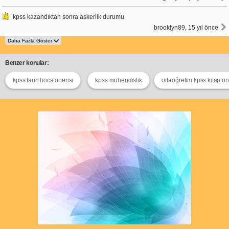
kpss kazandıktan sonra askerlik durumu
brooklyn89, 15 yıl önce
Benzer konular:
kpss tarih hoca önerisi
kpss mühendislik
ortaöğretim kpss kitap öne