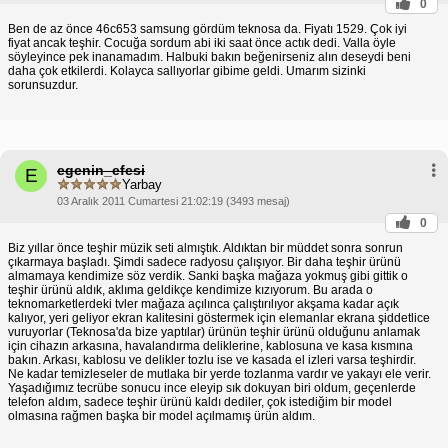
0
Ben de az önce 46c653 samsung gördüm teknosa da. Fiyatı 1529. Çok iyi
fiyat ancak teşhir. Cocuğa sordum abi iki saat önce actık dedi. Valla öyle
söyleyince pek inanamadım. Halbuki bakın beğenirseniz alın deseydi beni
daha çok etkilerdi. Kolayca sallıyorlar gibime geldi. Umarım sizinki
sorunsuzdur.
egenin_efesi
E
Yarbay
03 Aralık 2011 Cumartesi 21:02:19 (3493 mesaj)
0
Biz yıllar önce teşhir müzik seti almıştık. Aldıktan bir müddet sonra sonrun
çıkarmaya başladı. Şimdi sadece radyosu çalışıyor. Bir daha teşhir ürünü
almamaya kendimize söz verdik. Sanki başka mağaza yokmuş gibi gittik o
teşhir ürünü aldık, aklıma geldikçe kendimize kızıyorum. Bu arada o
teknomarketlerdeki tvler mağaza açılınca çalıştırılıyor akşama kadar açık
kalıyor, yeri geliyor ekran kalitesini göstermek için elemanlar ekrana şiddetlice
vuruyorlar (Teknosa'da bize yaptılar) ürünün teşhir ürünü olduğunu anlamak
için cihazın arkasına, havalandırma deliklerine, kablosuna ve kasa kısmına
bakın. Arkası, kablosu ve delikler tozlu ise ve kasada el izleri varsa teşhirdir.
Ne kadar temizleseler de mutlaka bir yerde tozlanma vardır ve yakayı ele verir.
Yaşadığımız tecrübe sonucu ince eleyip sık dokuyan biri oldum, geçenlerde
telefon aldım, sadece teşhir ürünü kaldı dediler, çok istediğim bir model
olmasına rağmen başka bir model açılmamış ürün aldım.