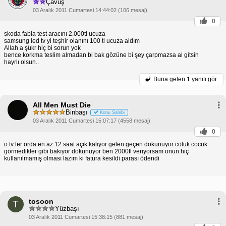
Çavuş
03 Aralık 2011 Cumartesi 14:44:02 (106 mesaj)
0
skoda fabia test aracını 2.000tl ucuza
samsung led tv yi teşhir olanını 100 tl ucuza aldım
Allah a şükr hiç bi sorun yok
bence korkma teslim almadan bi bak gözüne bi şey çarpmazsa al gitsin
hayrlı olsun..
Buna gelen
1 yanıtı gör.
All Men Must Die
Binbaşı
Konu Sahibi
03 Aralık 2011 Cumartesi 15:07:17 (4558 mesaj)
0
o tv ler orda en az 12 saat açık kalıyor gelen geçen dokunuyor coluk cocuk
görmedikler gibi bakıyor dokunuyor ben 2000tl veriyorsam onun hiç
kullanılmamış olması lazım ki fatura kesildi parası ödendi
tosoon
T
Yüzbaşı
03 Aralık 2011 Cumartesi 15:38:15 (881 mesaj)