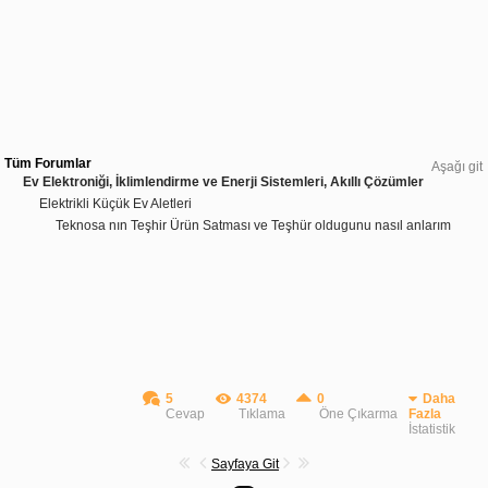
Tüm Forumlar
Aşağı git
Ev Elektroniği, İklimlendirme ve Enerji Sistemleri, Akıllı Çözümler
Elektrikli Küçük Ev Aletleri
Teknosa nın Teşhir Ürün Satması ve Teşhür oldugunu nasıl anlarım
5
4374
0
Daha
Cevap
Tıklama
Öne Çıkarma
Fazla
İstatistik
Sayfaya Git