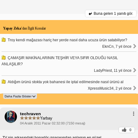
Buna gelen
1 yanıtı gör.
Yapay Zeka
’dan İlgili Konular
Troy kendi mağazası hariç her yerde nasıl daha ucuza ürün satabiliyor?
EknCn, 7 yıl önce
ÇAMAŞIR MAKİNALARININ TEŞHİR VEYA SIFIR OLDUĞU NASIL
ANLAŞILIR?
LadyPriest, 11 yıl önce
Aldığım ürünü stokta yok bahanesi ile iptal edilmesinde nasıl ürünü al
XpressMusic34, 2 yıl önce
techraven
Yarbay
04 Aralık 2011 Pazar 02:32:00 (7150 mesaj)
0
TV nin arkasındaki hoparlör ızgarasından anlarsın en güzel.