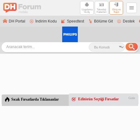
Uygulama
Teknoloji
Giriş ve
ile Aç
Haberleri
Kayıt
DH Portal
İndirim Kodu
Speedtest
Bölüme Git
Destek
Gizle
Editörün Seçtiği Fırsatlar
Sıcak Fırsatlarda Tıklananlar