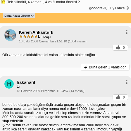
Tek silindirli, 4 zamanlı, 4 valfli motor önerisi ?
goodorevil, 11 yıl önce
Kerem Arıkantürk
Binbaşı
13 Eylül 2006 Çarşamba 21:51:10 (1384 mesaj)
0
Ölü zamanın atlatılabilmesini volan kütlesinin ataleti sağlar...
Buna gelen
1 yanıtı gör.
hakanarif
H
Er
18 Haziran 2009 Perşembe 11:24:57 (14 mesaj)
0
bende bu olayı çok düşünmüştü arada geçen ateşleme oluuşmadan geçen bir
zaman nasıl tamamlanır diye norma motar devri 1000 devir çalışır
Motr bu anda sarsıtısız çalışır ve tork stop etmesine izin vermez. Ama devri
800-500-200 sınır noktalarına getirin sen 4silindir motorlar bile sarsıtı yapar ve
stop ederbilir.
Şimdi senin cevabı ise motor devrini artırırak mesala 2000 devir tabi devir
artırdıkça sarsıtı ortadan kalkacak Yani tek silindir 4 zamanlı motorun yaptığı