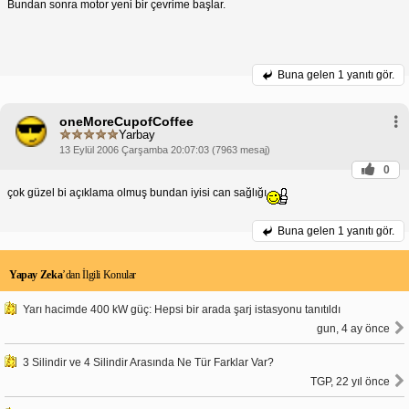
Bundan sonra motor yeni bir çevrime başlar.
Buna gelen
1 yanıtı gör.
oneMoreCupofCoffee
Yarbay
13 Eylül 2006 Çarşamba 20:07:03 (7963 mesaj)
0
çok güzel bi açıklama olmuş bundan iyisi can sağlığı
Buna gelen
1 yanıtı gör.
Yapay Zeka
’dan İlgili Konular
Yarı hacimde 400 kW güç: Hepsi bir arada şarj istasyonu tanıtıldı
gun, 4 ay önce
3 Silindir ve 4 Silindir Arasında Ne Tür Farklar Var?
TGP, 22 yıl önce