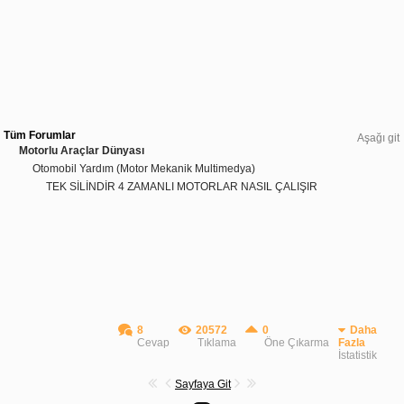
Tüm Forumlar
Aşağı git
Motorlu Araçlar Dünyası
Otomobil Yardım (Motor Mekanik Multimedya)
TEK SİLİNDİR 4 ZAMANLI MOTORLAR NASIL ÇALIŞIR
8
20572
0
Daha
Cevap
Tıklama
Öne Çıkarma
Fazla
İstatistik
Sayfaya Git