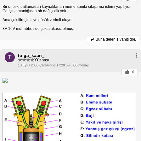
Kullanım Alanları
Bir önceki patlamadan kaynaklanan momentumla sıkıştırma işlemi yapılıyor.
Tek silindirli 4 zamanlı motorlar, çim biçme
Çalışma mantığında bir değişiklik yok.
makineleri, jeneratörler, motosikletler ve diğer küçük
uygulamalarda yaygın olarak kullanılmaktadır.
Ama çok titreşimli ve düşük verimli oluyor.
8V-16V muhabbeti de çok alakasız olmuş.
Buna gelen
1 yanıtı gör.
tolga_kaan_
T
Yüzbaşı
13 Eylül 2006 Çarşamba 17:28:59 (386 mesaj)
0