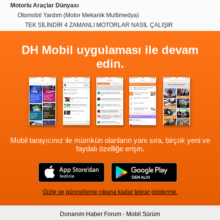
Motorlu Araçlar Dünyası
Otomobil Yardım (Motor Mekanik Multimedya)
TEK SİLİNDİR 4 ZAMANLI MOTORLAR NASIL ÇALIŞIR
DH Mobil uygulaması ile devam
edin.
Mobil tarayıcınız ile mümkün olanların yanı sıra, birçok yeni ve
faydalı özelliğe erişin.
Gizle ve güncelleme çıkana kadar tekrar gösterme.
Donanım Haber Forum - Mobil Sürüm