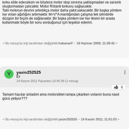
torku elde edeceksin ve böylece motor stop sınırına yaklaşmadan ve sarsıntı
oluşturmadan çalıcaktır. Motor Rölanti torkunu sağlacaktır.
Tabi motorun devrini artırdıkça motor daha yakıt yakacaktır. Bir başka yöntem
ise volan ağırlığını artırmaktır. M=V*A mantığından çalışma tek silindirde
düzgün bir biçim de sağlanaktır. Bir bişka yöntem ise her ikisini bir arada
kullanmatır böyle bir soru sorduğunuz için teşekür ederim.
< Bu mesaj bu kişi tarafından değiştirildi
hakanarif
--
18 Haziran 2009; 11:28:42
>
yasin252525
Y
Er
14 Kasım 2011 Pazartesi 10:45:39 (2 mesaj)
0
Tamam hacılar anladım ama motorsiklet rampa çıkarken volanın buna nasıl
gücü yetiyor???
< Bu mesaj bu kişi tarafından değiştirildi
yasin252525
--
14 Kasım 2011; 11:01:03
>