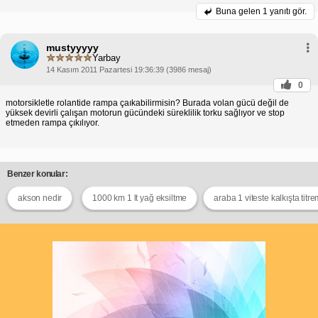
Buna gelen
1 yanıtı gör.
mustyyyyy
Yarbay
14 Kasım 2011 Pazartesi 19:36:39 (3986 mesaj)
0
motorsikletle rolantide rampa çaıkabilirmisin? Burada volan gücü değil de
yüksek devirli çalışan motorun gücündeki süreklilik torku sağlıyor ve stop
etmeden rampa çıkılıyor.
Benzer konular:
akson nedir
1000 km 1 lt yağ eksiltme
araba 1 viteste kalkışta titr