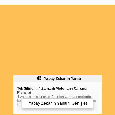
Yapay Zekanın Yanıtı
Tek Silindirli 4 Zamanlı Motorların Çalışma
Prensibi
4 zamanlı motorlar, çoğu içten yanmalı motorda
kullanılan bir tür motor tipidir. Bu motorlarda yanma
Yapay Zekanın Yanıtını
Genişlet
işlemi dört ayrı zaman veya darbe boyunca
gerçekleşir.
Tek Silindirli 4 Zamanlı Motor
Emme valfi açılır.