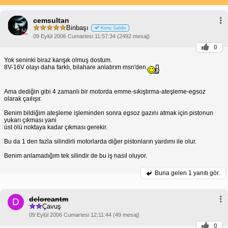
Tek silindirli 4 zamanlı motorlar, tek bir silindire sahip
ve yanma işlemini dört zaman boyunca tamamlayan
cemsultan
motorlardır. Bu zamanlar şunlardır:
Binbaşı
1. Zaman: Emme Darbesi
Piston aşağı doğru hareket
Konu Sahibi
ederek silindirde vakum
09 Eylül 2006 Cumartesi 11:57:34 (2492 mesaj)
oluşturur.
0
Bu vakum, hava ve yakıt karışımının emme
manifoldundan silindire çekilmesine neden olur.
Yok seninki biraz karışık olmuş dostum.
8V-16V olayı daha farklı, bilahare anlatırım msn'den.
2. Zaman: Sıkıştırma Darbesi
Emme valfi kapanır.
Piston yukarı doğru
hareket ederek hava ve yakıt karışımını sıkıştırır.
Sıkıştırma, karışımın sıcaklığını ve basıncını artırır.
Ama dediğin gibi 4 zamanlı bir motorda emme-sıkıştırma-ateşleme-egsoz
olarak çaılışır.
3. Zaman: Güç Darbesi
Buji, sıkıştırılmış hava ve yakıt
karışımını ateşler.
Benim bildiğim ateşleme işleminden sonra egsoz gazını atmak için pistonun
Yanma sonucu oluşan gazlar, pistonu aşağı doğru
yukarı çıkması yani
iterek krank milini döndürür ve motora güç sağlar.
üst ölü noktaya kadar çıkması gerekir.
4. Zaman: Egzoz Darbesi
Egzoz valfi açılır.
Bu da 1 den fazla silindirli motorlarda diğer pistonların yardımı ile olur.
Piston yukarı doğru hareket
ederek yanmış gazları egzoz manifolduna iter.
Benim anlamadığım tek silindir de bu iş nasıl oluyor.
Egzoz gazları dışarı atılır ve döngü yeniden başlar.
Buna gelen
1 yanıtı gör.
Tek Zamanlı Motorlara Göre Avantajları
Daha
Tek silindirli 4 zamanlı motorlar, tek zamanlı
muadillerine göre aşağıdaki avantajlara sahiptir:
yüksek verimlilik
deloreantm
D
Daha düşük emisyonlar
Çavuş
Daha uzun kullanım ömrü
09 Eylül 2006 Cumartesi 12:11:44 (49 mesaj)
Daha sessiz çalışma
0