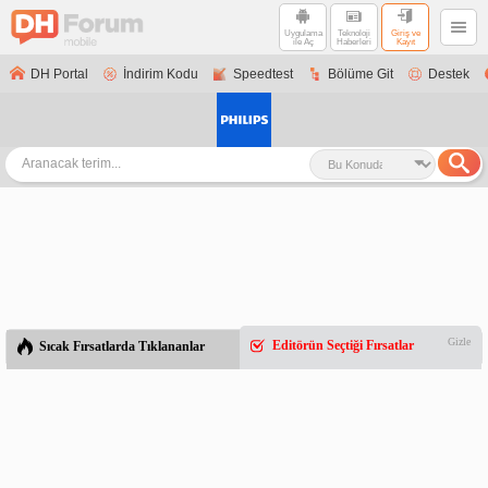
Uygulama
Teknoloji
Giriş ve
ile Aç
Haberleri
Kayıt
DH Portal
İndirim Kodu
Speedtest
Bölüme Git
Destek
Gizle
Editörün Seçtiği Fırsatlar
Sıcak Fırsatlarda Tıklananlar