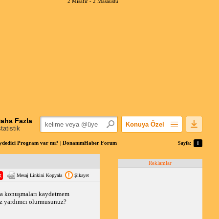
2 Misafir -
2 Masaüstü
aha Fazla
Konuya Özel
statistik
Favorilerime Ekle
ydedici Program var mı? | DonanımHaber Forum
Sayfa:
1
Konuyu Açandan
Reklamlar
Popüler Mesajlar
Mesaj Linkini Kopyala
Şikayet
Linkli Mesajlar
Yazdır
da konuşmaları kaydetmem 
niz yardımcı olurmusunuz?
E-Posta Aboneliği
Konuyu Gizle