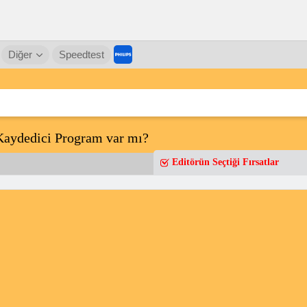
Diğer
Speedtest
Kaydedici Program var mı?
Editörün Seçtiği Fırsatlar