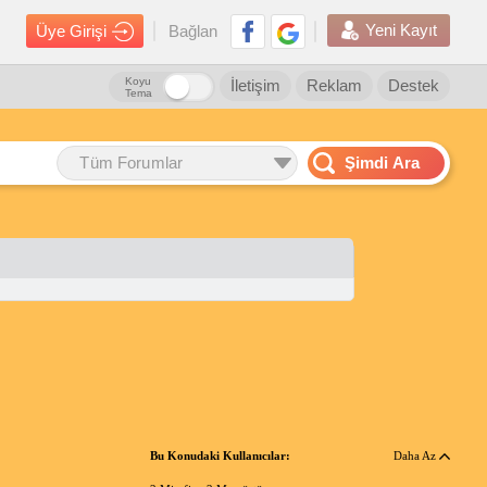
Yeni Kayıt
Üye Girişi
Bağlan
Koyu
İletişim
Reklam
Destek
Tema
Tüm Forumlar
Şimdi Ara
Bu Konudaki Kullanıcılar:
Daha Az