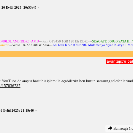
-
26 Eylül 2025; 20:53:45
>
r A780L3L AM3(DDR3) AMD
---
Palit GTS450 1GB 128 Bit DDR5
---
SEAGATE 500GB SATA III 
onitör
---
Vento TA-K52 400W Kasa
---
A4 Tech KB-8+OP-620D Multimedya Siyah Klavye + Mou
 YouTube de araştır basit bir işlem ile açabilirsin ben butun samsung telefonlarim
en/157836737
26 Eylül 2025; 21:19:46
>
Bu mesaja 1 c