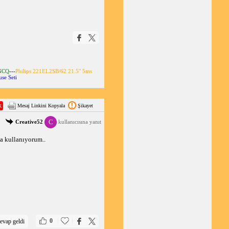
NCQ
---
Philips 221EL2SB/62 21.5" 5ms
se Seti
Mesaj Linkini Kopyala
Şikayet
C
Creative52
kullanıcısına yanıt
da kullanıyorum..
|
|
0
evap geldi