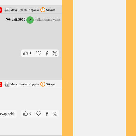
Mesaj Linkini Kopyala
Şikayet
A
arif.5050
kullanıcısına yanıt
|
|
1
Mesaj Linkini Kopyala
Şikayet
|
|
0
evap geldi