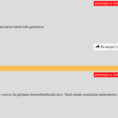
ri metin haline bile gtletiriyor
Bu mesaja 1 c
ı veriyor, bu görüşme kaydedilmektedir diye. Yasal olarak zorunludur muhtemelen.