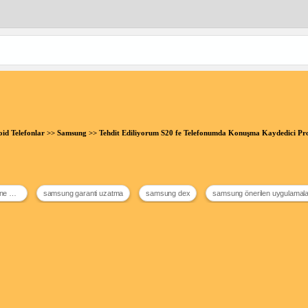
id Telefonlar
>>
Samsung
>> Tehdit Ediliyorum S20 fe Telefonumda Konuşma Kaydedici P
faturalı telefonumun imei kopyalanmış ne yapmalıyım
samsung garanti uzatma
samsung dex
samsung önerilen uygulamal