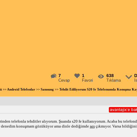
7
1
638
D
Cevap
Favori
Tıklama
İ
ü
>>
Android Telefonlar
>>
Samsung
>> Tehdit Ediliyorum S20 fe Telefonumda Konuşma Ka
nden telefonla tehditler alıyorum. Şuanda s20 fe kullanıyorum. Acaba bu telefon
e denedim konuşmam gözüküyor ama dinle dediğimde 
ses
 çıkmıyor. Varsa bildiği