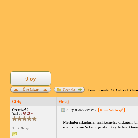
0 oy
Öne Çıkar
Cevapla
Tüm Forumlar
>>
Android Bölüm
Giriş
Mesaj
Creative52
26 Eylül 2025 20:49:45
Konu Sahibi
Yarbay
20+
Merhaba arkadaşlar mahkemelik oldugum biri
mümkün mü?
n konuşmaları kaydeden.3 tan
4059 Mesaj