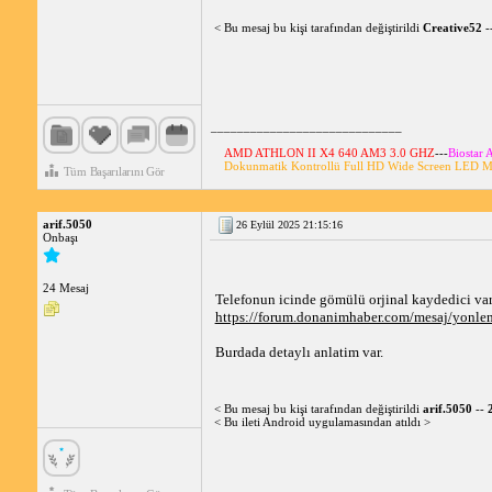
< Bu mesaj bu kişi tarafından değiştirildi
Creative52
-
_____________________________
AMD ATHLON II X4 640 AM3 3.0 GHZ
---
Biosta
Dokunmatik Kontrollü Full HD Wide Screen LED M
Tüm Başarılarını Gör
arif.5050
26 Eylül 2025 21:15:16
Onbaşı
24 Mesaj
Telefonun icinde gömülü orjinal kaydedici var.
https://forum.donanimhaber.com/mesaj/yonl
Burdada detaylı anlatim var.
< Bu mesaj bu kişi tarafından değiştirildi
arif.5050
--
< Bu ileti Android uygulamasından atıldı >