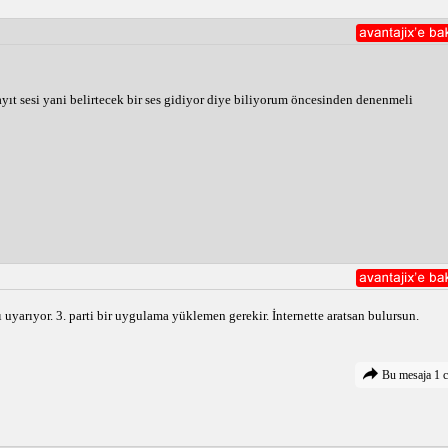
ayıt sesi yani belirtecek bir ses gidiyor diye biliyorum öncesinden denenmeli
ı uyarıyor. 3. parti bir uygulama yüklemen gerekir. İnternette aratsan bulursun.
Bu mesaja 1 c