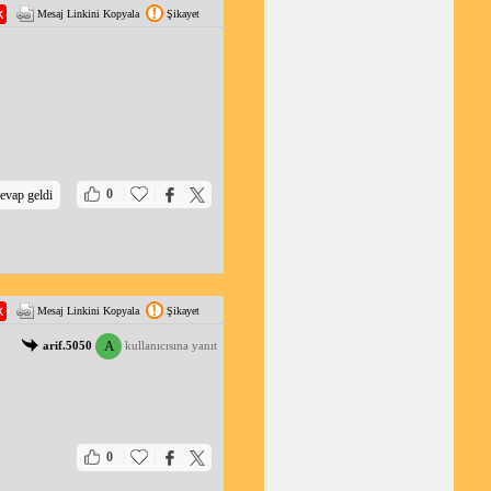
Mesaj Linkini Kopyala
Şikayet
|
|
0
evap geldi
Mesaj Linkini Kopyala
Şikayet
A
arif.5050
kullanıcısına yanıt
|
|
0