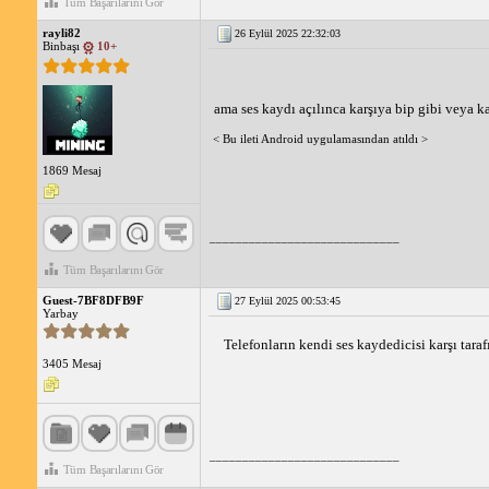
Tüm Başarılarını Gör
rayli82
26 Eylül 2025 22:32:03
Binbaşı
10+
ama ses kaydı açılınca karşıya bip gibi veya k
< Bu ileti Android uygulamasından atıldı >
1869 Mesaj
_____________________________
Tüm Başarılarını Gör
Guest-7BF8DFB9F
27 Eylül 2025 00:53:45
Yarbay
Telefonların kendi ses kaydedicisi karşı taraf
3405 Mesaj
_____________________________
Tüm Başarılarını Gör