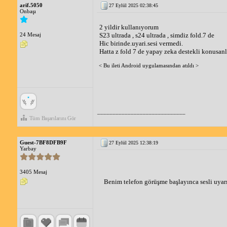
arif.5050
27 Eylül 2025 02:38:45
Onbaşı
2 yildir kullanıyorum
24 Mesaj
S23 ultrada , s24 ultrada , simdiz fold.7 de
Hic birinde.uyari.sesi vermedi.
Hatta z fold 7 de yapay zeka destekli konusanla
< Bu ileti Android uygulamasından atıldı >
_____________________________
Tüm Başarılarını Gör
Guest-7BF8DFB9F
27 Eylül 2025 12:38:19
Yarbay
3405 Mesaj
Benim telefon görüşme başlayınca sesli uyar