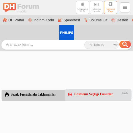
Uygulama
Teknoloji
Giriş ve
ile Aç
Haberleri
Kayıt
DH Portal
İndirim Kodu
Speedtest
Bölüme Git
Destek
Gizle
Editörün Seçtiği Fırsatlar
Sıcak Fırsatlarda Tıklananlar