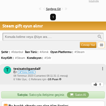
İstatistik
Sayfaya Git
1
Steam gift oyun alınır
Cevap Yaz
Şehir :
#İstanbul
İlan Türü :
#Alınık
Oyun Platformu :
#Steam
Key/Gift :
#Steam
Kondisyon :
#Sıfır
tesisatciigandalf
T
Er
Konu Sahibi
08 Temmuz 2023 Cumartesi 08:11:31 (1 mesaj)
6 Yıllık Üye, -1 Referans için
-1/5 Puan
0
Satışta:
Satıcıyla iletişime geçiniz.
Satın Al
Bu başlık altında yer alan tüm ilanlar;