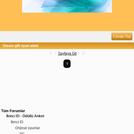
Cevap Yaz
Steam gift oyun alınır
Sayfaya Git
1
Tüm Forumlar
İkinci El - Ödüllü Anket
İkinci El
Orijinal oyunlar
PC