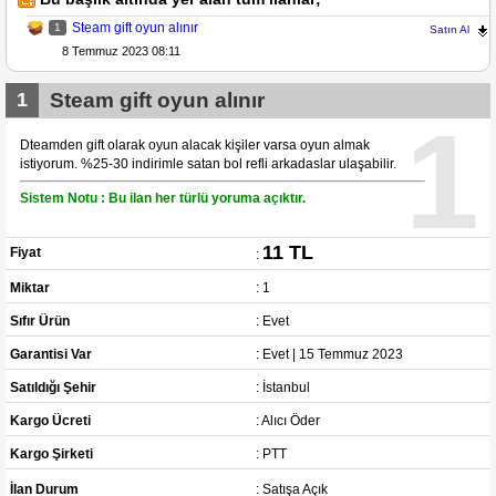
Steam gift oyun alınır
1
Satın Al
8 Temmuz 2023 08:11
1
Steam gift oyun alınır
1
Dteamden gift olarak oyun alacak kişiler varsa oyun almak
istiyorum. %25-30 indirimle satan bol refli arkadaslar ulaşabilir.
Sistem Notu : Bu ilan her türlü yoruma açıktır.
11 TL
Fiyat
:
Miktar
: 1
Sıfır Ürün
: Evet
Garantisi Var
: Evet | 15 Temmuz 2023
Satıldığı Şehir
: İstanbul
Kargo Ücreti
: Alıcı Öder
Kargo Şirketi
: PTT
İlan Durum
: Satışa Açık