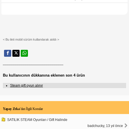
< Bu ileti mobil sürüm kullanılarak atıldı >
______________________________
Bu kullanıcının dükkanına eklenen son 4 ürün
Steam gift oyun alınır
Yapay Zeka
’dan İlgili Konular
SATILIK STEAM Oyunları / Gift Halinde
badchucky, 13 yıl önce