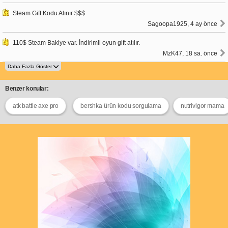
Steam Gift Kodu Alınır $$$
Sagoopa1925, 4 ay önce
110$ Steam Bakiye var. İndirimli oyun gift atılır.
MzK47, 18 sa. önce
Benzer konular:
atk battle axe pro
bershka ürün kodu sorgulama
nutrivigor mama