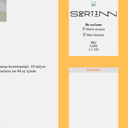
Bu sayfanın
Mobil sürümü
Mini Sürümü
BR2
0,699
1.2.165
atışı kesinleşmişti. 10 milyar
Reklamlar
atların ise 84 ay içinde