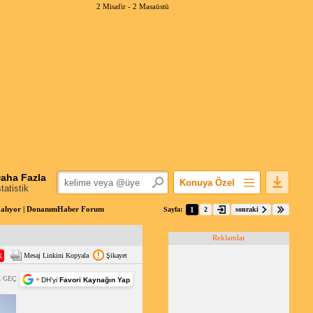
2 Misafir -
2 Masaüstü
aha Fazla
Konuya Özel
statistik
Favorilerime Ekle
n alıyor | DonanımHaber Forum
Sayfa:
1
2
sonraki
Konuyu Açandan
Reklamlar
Popüler Mesajlar
Mesaj Linkini Kopyala
Şikayet
Linkli Mesajlar
Yazdır
 GEÇ
+
DH’yi
Favori Kaynağın Yap
E-Posta Aboneliği
Konuyu Gizle