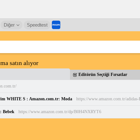
Diğer
Speedtest
ma satın alıyor
Editörün Seçtiği Fırsatlar
n.com.tr/
yim WHITE S : Amazon.com.tr: Moda
r: Bebek
https://www.amazon.com.tr/dp/B0H4NXRYT6