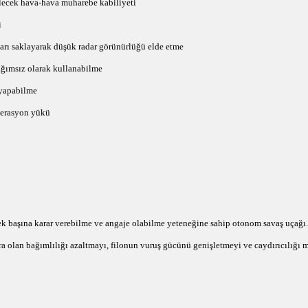
bilecek hava-hava muharebe kabiliyeti
i
rı saklayarak düşük radar görünürlüğü elde etme
ğımsız olarak kullanabilme
yapabilme
perasyon yükü
tek başına karar verebilme ve angaje olabilme yeteneğine sahip otonom savaş uçağı.
a olan bağımlılığı azaltmayı, filonun vuruş gücünü genişletmeyi ve caydırıcılığı m