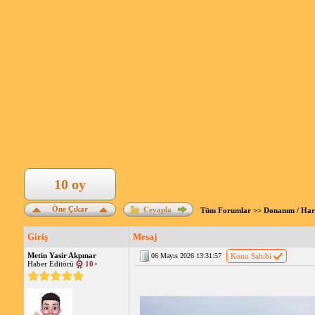
10 oy
Öne Çıkar
Cevapla
Tüm Forumlar
>>
Donanım / Ha
Giriş
Mesaj
Metin Yasir Akpınar
06 Mayıs 2026 13:31:57
Konu Sahibi
Haber Editörü
10+