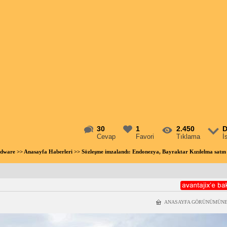
30
1
2.450
D
Cevap
Favori
Tıklama
İ
rdware
>>
Anasayfa Haberleri
>> Sözleşme imzalandı: Endonezya, Bayraktar Kızılelma satı
ANASAYFA GÖRÜNÜMÜNE