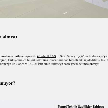
 almıştı
mzalanan tarihi anlaşma ile
48 adet KAAN
5. Nesil Savaş Uçağı'nın Endonezya'ya s
eşme, Türkiye'nin en büyük savunma ihracatlarından biri olarak kaydedilmiş, teslim
nezya ile 2 adet MİLGEM İstif sınıfı fırkateyn sözleşmesi de imzalanmıştı.
unuyor?