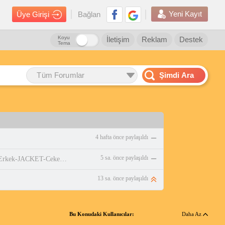
Yeni Kayıt
Üye Girişi
Bağlan
Koyu
İletişim
Reklam
Destek
Tema
Tüm Forumlar
Şimdi Ara
4 hafta önce paylaşıldı
5 sa. önce paylaşıldı
https://www.amazon.com.tr/adidas-Erkek-JACKET-Ceket-WHITE/dp/B0DPBMQX1P
13 sa. önce paylaşıldı
Bu Konudaki Kullanıcılar:
Daha Az