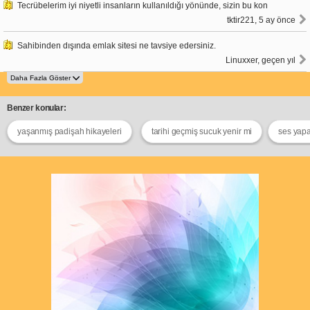
Tecrübelerim iyi niyetli insanların kullanıldığı yönünde, sizin bu kon
tktir221, 5 ay önce
Sahibinden dışında emlak sitesi ne tavsiye edersiniz.
Linuxxer, geçen yıl
Benzer konular:
yaşanmış padişah hikayeleri
tarihi geçmiş sucuk yenir mi
ses yapa