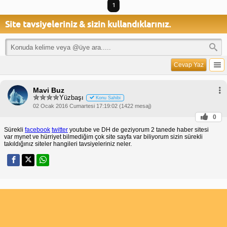
1
Site tavsiyeleriniz & sizin kullandıklarınız.
Cevap Yaz
Mavi Buz
Yüzbaşı
Konu Sahibi
02 Ocak 2016 Cumartesi 17:19:02 (1422 mesaj)
0
Sürekli
facebook
twitter
youtube ve DH de geziyorum 2 tanede haber sitesi
var mynet ve hürriyet bilmediğim çok site sayfa var biliyorum sizin sürekli
takıldığınız siteler hangileri tavsiyeleriniz neler.