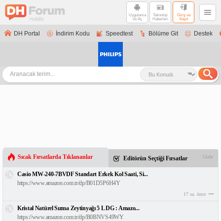
Uygulama
Teknoloji
Giriş ve
ile Aç
Haberleri
Kayıt
DH Portal
İndirim Kodu
Speedtest
Bölüme Git
Destek
Sıcak Fırsatlarda Tıklananlar
Gizle
Editörün Seçtiği Fırsatlar
Casio MW-240-7BVDF Standart Erkek Kol Saati, Si...
https://www.amazon.com.tr/dp/B01D5P6H4Y
17 sa. önce
Kristal Natürel Sızma Zeytinyağı 5 L DG : Amazo...
https://www.amazon.com.tr/dp/B0BNVS49WY