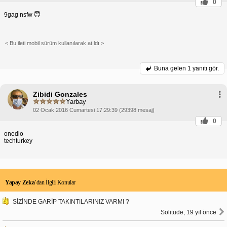
0
9gag nsfw 😇
< Bu ileti mobil sürüm kullanılarak atıldı >
Buna gelen
1 yanıtı gör.
Zibidi Gonzales
Yarbay
02 Ocak 2016 Cumartesi 17:29:39 (29398 mesaj)
0
onedio
techturkey
Yapay Zeka
’dan İlgili Konular
SİZİNDE GARİP TAKINTILARINIZ VARMI ?
Solitude, 19 yıl önce