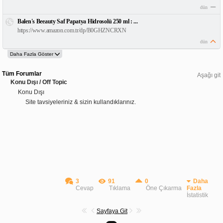
dün
Balen's Beeauty Saf Papatya Hidrosolü 250 ml : ...
https://www.amazon.com.tr/dp/B0GHZNCRXN
dün
Tüm Forumlar
Aşağı git
Konu Dışı / Off Topic
Konu Dışı
Site tavsiyeleriniz & sizin kullandıklarınız.
3
91
0
Daha
Cevap
Tıklama
Öne Çıkarma
Fazla
İstatistik
Sayfaya Git