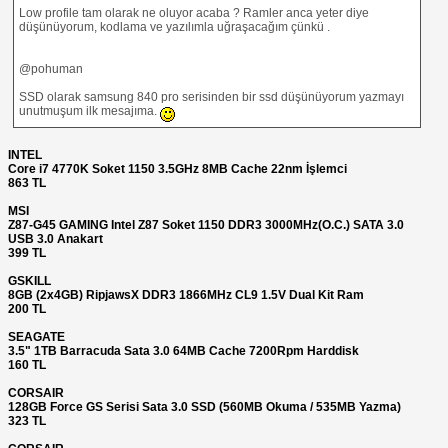
Low profile tam olarak ne oluyor acaba ? Ramler anca yeter diye
düşünüyorum, kodlama ve yazılımla uğraşacağım çünkü .
@pohuman
SSD olarak samsung 840 pro serisinden bir ssd düşünüyorum yazmayı
unutmuşum ilk mesajıma.
INTEL
Core i7 4770K Soket 1150 3.5GHz 8MB Cache 22nm İşlemci
863 TL
MSI
Z87-G45 GAMING Intel Z87 Soket 1150 DDR3 3000MHz(O.C.) SATA 3.0
USB 3.0 Anakart
399 TL
GSKILL
8GB (2x4GB) RipjawsX DDR3 1866MHz CL9 1.5V Dual Kit Ram
200 TL
SEAGATE
3.5" 1TB Barracuda Sata 3.0 64MB Cache 7200Rpm Harddisk
160 TL
CORSAIR
128GB Force GS Serisi Sata 3.0 SSD (560MB Okuma / 535MB Yazma)
323 TL