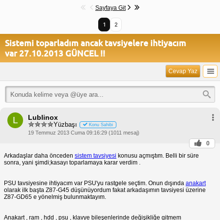
Sayfaya Git
1
2
Sistemi toparladım ancak tavsiyelere ihtiyacım
var 27.10.2013 GÜNCEL !!
Cevap Yaz
Lublinox
L
Yüzbaşı
Konu Sahibi
19 Temmuz 2013 Cuma 09:16:29 (1011 mesaj)
0
Arkadaşlar daha önceden
sistem tavsiyesi
konusu açmıştım. Belli bir süre
sonra, yani şimdi;kasayı toparlamaya karar verdim .
PSU tavsiyesine ihtiyacım var PSU'yu rastgele seçtim. Onun dışında
anakart
olarak ilk başta Z87-G45 düşünüyordum fakat arkadaşımın tavsiyesi üzerine
Z87-GD65 e yönelmiş bulunmaktayım.
Anakart , ram , hdd , psu , klavye bileşenlerinde değişikliğe gitmem