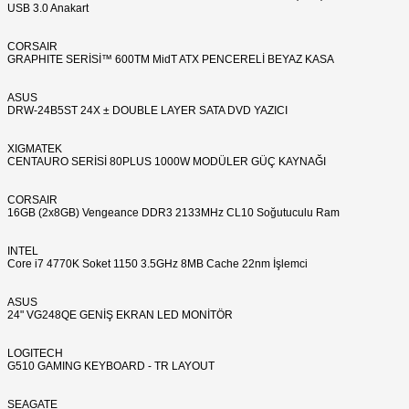
USB 3.0 Anakart
CORSAIR
GRAPHITE SERİSİ™ 600TM MidT ATX PENCERELİ BEYAZ KASA
ASUS
DRW-24B5ST 24X ± DOUBLE LAYER SATA DVD YAZICI
XIGMATEK
CENTAURO SERİSİ 80PLUS 1000W MODÜLER GÜÇ KAYNAĞI
CORSAIR
16GB (2x8GB) Vengeance DDR3 2133MHz CL10 Soğutuculu Ram
INTEL
Core i7 4770K Soket 1150 3.5GHz 8MB Cache 22nm İşlemci
ASUS
24" VG248QE GENİŞ EKRAN LED MONİTÖR
LOGITECH
G510 GAMING KEYBOARD - TR LAYOUT
SEAGATE