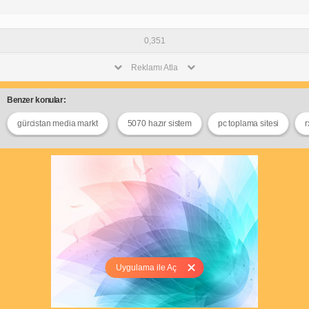
0,351
Reklamı Atla
Benzer konular:
gürcistan media markt
5070 hazır sistem
pc toplama sitesi
r
Uygulama ile Aç