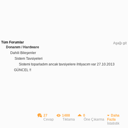
Tüm Forumlar
Aşağı git
Donanım / Hardware
Dahili Bileşenler
Sistem Tavsiyeleri
Sistemi toparladım ancak tavsiyelere ihtiyacım var 27.10.2013
GÜNCEL !!
27
1488
0
Daha
Cevap
Tıklama
Öne Çıkarma
Fazla
İstatistik