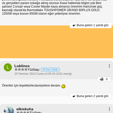
ve gerçekten paranı sokağa atmış olursun Kasa hakkında bilgim yok Ben
şahsen Corsair veya Cooler Master kasa almanızı öneririm Haricinde güç
kaynağı olarak'da thermaltake TOUGHPOWER GRAND 80PLUS GOLD
1050W veya bunun 850W olanın eğer yeterliyse öneririm.
Buna gelen
1 yanıtı gör.
Lublinox
L
Yüzbaşı
Konu Sahibi
19 Temmuz 2013 Cuma 14:25:43 (1011 mesaj)
0
Öneriler için teşekkürler,tavsiyelere devam.
Buna gelen
2 yanıtı gör.
elbiskuha
Yüzbaşı