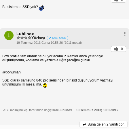
Bu sistemde SSD yok?
Lublinox
L
Yüzbaşı
Konu Sahibi
19 Temmuz 2013 Cuma 10:53:26 (1011 mesaj)
0
Low profile tam olarak ne oluyor acaba ? Ramler anca yeter diye
düşünüyorum, kodlama ve yazılımla uğraşacağım çünkü .
@pohuman
SSD olarak samsung 840 pro serisinden bir ssd düşünüyorum yazmayı
unutmuşum ilk mesajıma.
< Bu mesaj bu kişi tarafından değiştirildi
Lublinox
--
19 Temmuz 2013; 10:55:09
>
Buna gelen
2 yanıtı gör.