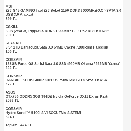
MSI
Z87-G45 GAMING Intel Z87 Soket 1150 DDR3 3000MHz(O.C.) SATA 3.0
USB 3.0 Anakart
399 TL
GSKILL
8GB (2x4GB) RipjawsX DDR3 1866MHz CL9 1.5V Dual Kit Ram
200 TL
SEAGATE
3.5" 1TB Barracuda Sata 3.0 64MB Cache 7200Rpm Harddisk
160 TL
CORSAIR
128GB Force GS Serisi Sata 3.0 SSD (560MB Okuma / 535MB Yazma)
323 TL
CORSAIR
CARBIDE SERİSİ 400R 80PLUS 750W MidT ATX SİYAH KASA
427 TL
ASUS
GTX780 GDDR5 3GB 384Bit Nvidia GeForce DX11 Ekran Kartı
2053 TL
CORSAIR
Hydro Serisi™ H100i SIVI SOĞUTMA SİSTEMİ
324 TL
Toplam : 4749 TL.