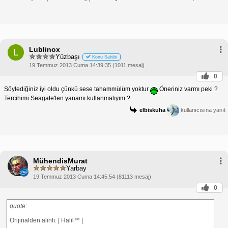
Lublinox
L
Yüzbaşı
Konu Sahibi
19 Temmuz 2013 Cuma 14:39:35 (1011 mesaj)
0
Söylediğiniz iyi oldu çünkü sese tahammülüm yoktur
Öneriniz varmı peki ?
Tercihimi Seagate'ten yanamı kullanmalıyım ?
elbiskuha
kullanıcısına yanıt
MühendisMurat
Yarbay
19 Temmuz 2013 Cuma 14:45:54 (81113 mesaj)
0
quote:
Orijinalden alıntı: | Halil™ |