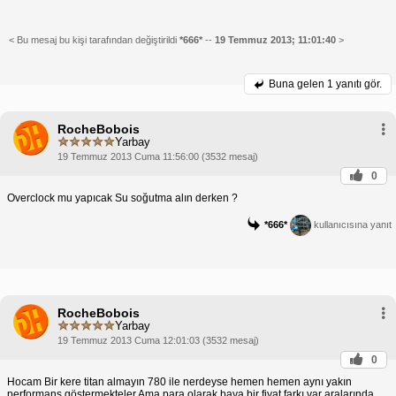
< Bu mesaj bu kişi tarafından değiştirildi
*666*
--
19 Temmuz 2013; 11:01:40
>
Buna gelen
1 yanıtı gör.
RocheBobois
Yarbay
19 Temmuz 2013 Cuma 11:56:00 (3532 mesaj)
0
Overclock mu yapıcak Su soğutma alın derken ?
*666*
kullanıcısına yanıt
RocheBobois
Yarbay
19 Temmuz 2013 Cuma 12:01:03 (3532 mesaj)
0
Hocam Bir kere titan almayın 780 ile nerdeyse hemen hemen aynı yakın
performans göstermekteler Ama para olarak baya bir fiyat farkı var aralarında