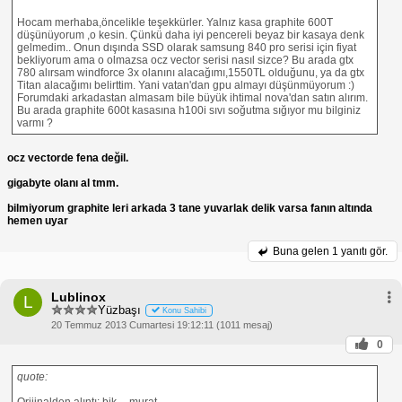
Hocam merhaba,öncelikle teşekkürler. Yalnız kasa graphite 600T
düşünüyorum ,o kesin. Çünkü daha iyi pencereli beyaz bir kasaya denk
gelmedim.. Onun dışında SSD olarak samsung 840 pro serisi için fiyat
bekliyorum ama o olmazsa ocz vector serisi nasıl sizce? Bu arada gtx
780 alırsam windforce 3x olanını alacağımı,1550TL olduğunu, ya da gtx
Titan alacağımı belirttim. Yani vatan'dan gpu almayı düşünmüyorum :)
Forumdaki arkadastan almasam bile büyük ihtimal nova'dan satın alırım.
Bu arada graphite 600t kasasına h100i sıvı soğutma sığıyor mu bilginiz
varmı ?
ocz vectorde fena değil.
gigabyte olanı al tmm.
bilmiyorum graphite leri arkada 3 tane yuvarlak delik varsa fanın altında
hemen uyar
Buna gelen
1 yanıtı gör.
Lublinox
L
Yüzbaşı
Konu Sahibi
20 Temmuz 2013 Cumartesi 19:12:11 (1011 mesaj)
0
quote:
Orijinalden alıntı: bjk__murat