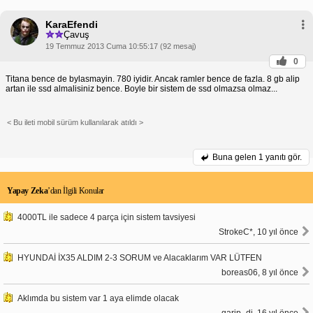
KaraEfendi
Çavuş
19 Temmuz 2013 Cuma 10:55:17 (92 mesaj)
0
Titana bence de bylasmayin. 780 iyidir. Ancak ramler bence de fazla. 8 gb alip
artan ile ssd almalisiniz bence. Boyle bir sistem de ssd olmazsa olmaz...
< Bu ileti mobil sürüm kullanılarak atıldı >
Buna gelen
1 yanıtı gör.
Yapay Zeka
’dan İlgili Konular
4000TL ile sadece 4 parça için sistem tavsiyesi
StrokeC*, 10 yıl önce
HYUNDAİ İX35 ALDIM 2-3 SORUM ve Alacaklarım VAR LÜTFEN
boreas06, 8 yıl önce
Aklımda bu sistem var 1 aya elimde olacak
garip_dj, 16 yıl önce