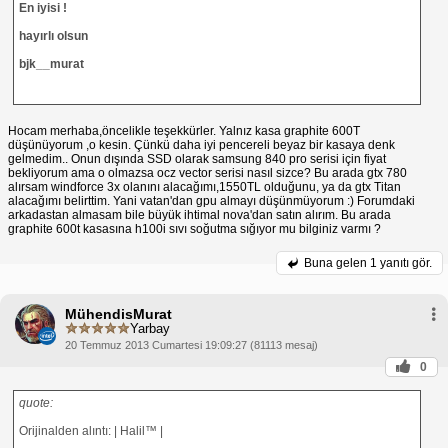
En iyisi !
hayırlı olsun
bjk__murat
Hocam merhaba,öncelikle teşekkürler. Yalnız kasa graphite 600T
düşünüyorum ,o kesin. Çünkü daha iyi pencereli beyaz bir kasaya denk
gelmedim.. Onun dışında SSD olarak samsung 840 pro serisi için fiyat
bekliyorum ama o olmazsa ocz vector serisi nasıl sizce? Bu arada gtx 780
alırsam windforce 3x olanını alacağımı,1550TL olduğunu, ya da gtx Titan
alacağımı belirttim. Yani vatan'dan gpu almayı düşünmüyorum :) Forumdaki
arkadastan almasam bile büyük ihtimal nova'dan satın alırım. Bu arada
graphite 600t kasasına h100i sıvı soğutma sığıyor mu bilginiz varmı ?
Buna gelen
1 yanıtı gör.
MühendisMurat
Yarbay
20 Temmuz 2013 Cumartesi 19:09:27 (81113 mesaj)
0
quote:
Orijinalden alıntı: | Halil™ |