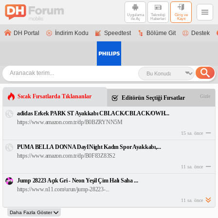
Uygulama
Teknoloji
Giriş ve
ile Aç
Haberleri
Kayıt
DH Portal
İndirim Kodu
Speedtest
Bölüme Git
Destek
Sıcak Fırsatlarda Tıklananlar
Gizle
Editörün Seçtiği Fırsatlar
adidas Erkek PARK ST Ayakkabı CBLACK/CBLACK/OWH...
https://www.amazon.com.tr/dp/B0BZRYNN5M
15 sa. önce
PUMA BELLA DONNA DayINight Kadın Spor Ayakkabı,...
https://www.amazon.com.tr/dp/B0F83Z83S2
11 sa. önce
Jump 28223 Açık Gri - Neon Yeşil Çim Halı Saha ...
https://www.n11.com/urun/jump-28223-...
11 sa. önce