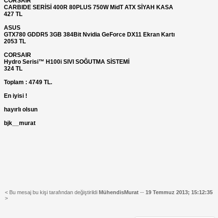
CORSAIR
CARBIDE SERİSİ 400R 80PLUS 750W MidT ATX SİYAH KASA
427 TL
ASUS
GTX780 GDDR5 3GB 384Bit Nvidia GeForce DX11 Ekran Kartı
2053 TL
CORSAIR
Hydro Serisi™ H100i SIVI SOĞUTMA SİSTEMİ
324 TL
Toplam : 4749 TL.
En iyisi !
hayırlı olsun
bjk__murat
< Bu mesaj bu kişi tarafından değiştirildi
MühendisMurat
--
19 Temmuz 2013; 15:12:35
>