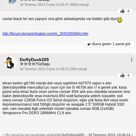
19 Temmuz 2013 Cuma 14:30:47 (8926 mesaj)
0
caviar black ler ses yapıyor ona göre arkadaşımda var traktör gibi diyo
http://forum.donanimhaber.com/m_35553009/tm.htm
Buna gelen
1 yanıtı gör.
DuffyDuck205
Yüzbaşı
19 Temmuz 2013 Cuma 14:39:21 (358 mesaj)
0
ekran kartını gtx780 olarak alın veya saphhire hd7970 vapor-x alın
(teknobiyotikte mevcuttur) pc oyun için ise i5 4670k alın i7 e gerek yok. kasa
güzel ama biraz fazla onun yerine corsair 400r alın psu olarakta seasonic lere
bakın (teknobiyotik veya inventus) 850 watt fazlasıyla yeterli olaçaktır. ssd
olara corsair 128GB Force GS Serisi düşünün. eğer çok fazla film veya resim
depolamıyorsanız hdd 500gb düşürün ve seagate 2.5" 500GB Hybrid SSD
alın. ram olarakta 8gb yeterlidir model olarakta corsair 8GB (2x4GB)
Vengeance Pro DDR3 1866MHz CL9 alın.
< Bu mesaj bu kişi tarafından değiştirildi
DuffyDuck205
--
19 Temmuz 2013; 14:44:14
>