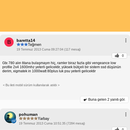
baretta14
B
Teğmen
19 Temmuz 2013 Cuma 09:27:04 (117 mesaj)
0
Gtx 780 alın titana bulaşmayın hiç, ramler biraz fazla gibi vengeance low
profile 2x4 1600mhz yeterli gelicektir, yüksek bütçeli bir sistem ssd düşünün
derim, xigmatek in 1000watt 80plus luk psu yeterli gelicektir
< Bu ileti mobil sürüm kullanılarak atıldı >
Buna gelen
2 yanıtı gör.
pohuman
Yarbay
19 Temmuz 2013 Cuma 10:51:35 (7284 mesaj)
0