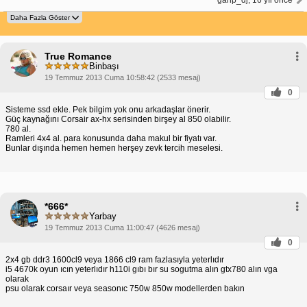
True Romance
Binbaşı
19 Temmuz 2013 Cuma 10:58:42 (2533 mesaj)
0
Sisteme ssd ekle. Pek bilgim yok onu arkadaşlar önerir.
Güç kaynağını Corsair ax-hx serisinden birşey al 850 olabilir.
780 al.
Ramleri 4x4 al. para konusunda daha makul bir fiyatı var.
Bunlar dışında hemen hemen herşey zevk tercih meselesi.
*666*
Yarbay
19 Temmuz 2013 Cuma 11:00:47 (4626 mesaj)
0
2x4 gb ddr3 1600cl9 veya 1866 cl9 ram fazlasıyla yeterlıdır
i5 4670k oyun ıcın yeterlıdır h110i gıbı bır su sogutma alın gtx780 alın vga
olarak
psu olarak corsaır veya seasonıc 750w 850w modellerden bakın