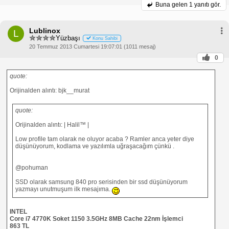
Buna gelen
1 yanıtı gör.
Lublinox
L
Yüzbaşı
Konu Sahibi
20 Temmuz 2013 Cumartesi 19:07:01 (1011 mesaj)
0
quote:
Orijinalden alıntı: bjk__murat
quote:
Orijinalden alıntı: | Halil™ |
Low profile tam olarak ne oluyor acaba ? Ramler anca yeter diye
düşünüyorum, kodlama ve yazılımla uğraşacağım çünkü .
@pohuman
SSD olarak samsung 840 pro serisinden bir ssd düşünüyorum
yazmayı unutmuşum ilk mesajıma.
INTEL
Core i7 4770K Soket 1150 3.5GHz 8MB Cache 22nm İşlemci
863 TL