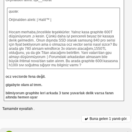
quote:
Orijinalden alıntı: | Halil™ |
Hocam merhaba,öncelikle teşekkürler. Yalnız kasa graphite 600T
düşünüyorum ,o kesin. Çünkü daha iyi pencereli beyaz bir kasaya
denk gelmedim.. Onun dışında SSD olarak samsung 840 pro serisi
için fiyat bekliyorum ama o olmazsa ocz vector serisi nasıl sizce? Bu
arada gtx 780 alırsam windforce 3x olanını alacağımı,1550TL
olduğunu, ya da gtx Titan alacağımı belirttim. Yani vatan'dan gpu
almayı düşünmüyorum :) Forumdaki arkadastan almasam bile
büyük ihtimal nova'dan satın alırım. Bu arada graphite 600t kasasına
h100i sıvı soğutma sığıyor mu bilginiz varmı ?
ocz vectorde fena değil.
gigabyte olanı al tmm.
bilmiyorum graphite leri arkada 3 tane yuvarlak delik varsa fanın
altında hemen uyar
Tamamdır eyvallah .
Buna gelen
1 yanıtı gör.