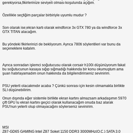
gerekiyorsa,fikirlerinize seviyeli olması koşulunda açığım.
Özellikle seçtiğim parçalar birbiriyle uyumlu mudur ?
Son olarak ise;ekran kartı olarak windforce 3x GTX 780 ya da windforce 3x
GTX TITAN alacağım.
Bu yöndeki fikirlerinizi de bekliyorum. Ayrıca 780ti söylentileri var bunu da
seçeneklere katalım.
Ayrıca sonradan işlemci soğutucusu olarak corsair h100i düşünüyorum fakat
bu soğutucunun kasaya sığıp sığmadığı hakkında bir konu okumuştum ama
şuan hatırlayamadım onun hakkında da bilgilendirirseniz sevinirim.
PSU yeterli olacakmıdır acaba ? Çünkü sonrası için kesin olmamakla birlikte
SLI düşünebilirim.
Onun dışında eğer sistemle birlikte ekran kartını almazsam arkadaşımın 5970
çift GPU lu ekran kartını geçici olarak kullanacağım onuda baz alarak
PSU'nun yeterli olup olmayacağını söylerseniz sevinirim.
MSI
Z87-GD65 GAMING Intel Z87 Soket 1150 DDR3 3000MHz(O.C.) SATA 3.0