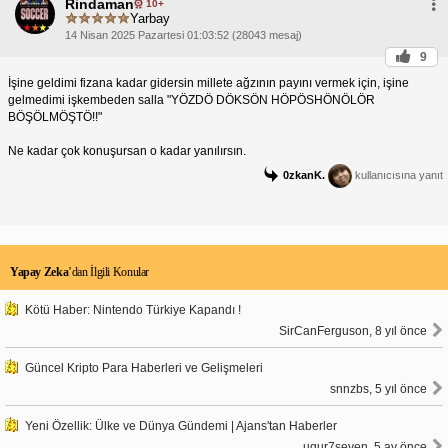
Rindaman
10+
Yarbay
14 Nisan 2025 Pazartesi 01:03:52 (28043 mesaj)
9
İşine geldimi fizana kadar gidersin millete ağzının payını vermek için, işine
gelmedimi işkembeden salla "YÖZDÖ DÖKSÖN HÖPÖSHÖNÖLÖR
BÖŞÖLMÖŞTÖ!!"
Ne kadar çok konuşursan o kadar yanılırsın.
0zkanK.
kullanıcısına yanıt
Yapay Zeka
’dan İlgili Konular
Kötü Haber: Nintendo Türkiye Kapandı !
SirCanFerguson, 8 yıl önce
Güncel Kripto Para Haberleri ve Gelişmeleri
snnzbs, 5 yıl önce
Yeni Özellik: Ülke ve Dünya Gündemi | Ajans'tan Haberler
ugur7seven, 5 ay önce