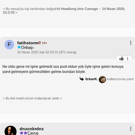
< Bu mesaj bu kişi tarafından değiştirildi
Headlong Into Carnage
--
14 Nisan 2025;
21:2:33
>
fatihstorm
10+
F
Onbaşı
15 Nisan 2025 Salı 02:03:31 (871 mesaj)
1
Ne oldu gene mi işine gelmedi sus pust oldun yok öyle işine gelen konuya
yanıt gelmeyeni görmezlikten gelme.bundan böyle.
0zkanK.
kullanıcısına yanıt
< Bu ileti mobil sürüm kullanılarak atıldı >
dnzcnkrdnz
Çavuş