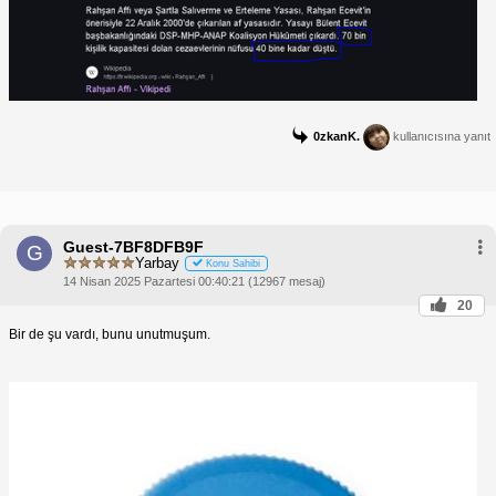
0zkanK.
kullanıcısına yanıt
Guest-7BF8DFB9F
G
Yarbay
Konu Sahibi
14 Nisan 2025 Pazartesi 00:40:21 (12967 mesaj)
20
Bir de şu vardı, bunu unutmuşum.