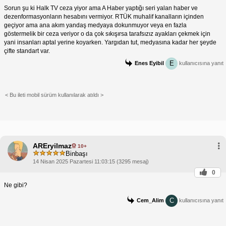
Sorun şu ki Halk TV ceza yiyor ama A Haber yaptığı seri yalan haber ve
dezenformasyonların hesabını vermiyor. RTÜK muhalif kanalların içinden
geçiyor ama ana akım yandaş medyaya dokunmuyor veya en fazla
göstermelik bir ceza veriyor o da çok sıkışırsa tarafsızız ayakları çekmek için
yani insanları aptal yerine koyarken. Yargıdan tut, medyasına kadar her şeyde
çifte standart var.
E
Enes Eyibil
kullanıcısına yanıt
< Bu ileti mobil sürüm kullanılarak atıldı >
AREryilmaz
10+
Binbaşı
14 Nisan 2025 Pazartesi 11:03:15 (3295 mesaj)
0
Ne gibi?
C
Cem_Alim
kullanıcısına yanıt