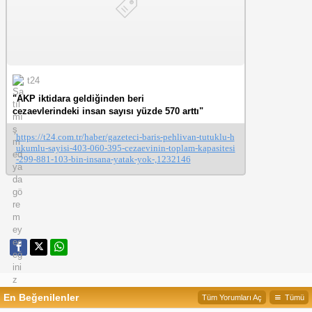
t24
"AKP iktidara geldiğinden beri
cezaevlerindeki insan sayısı yüzde 570 arttı"
https://t24.com.tr/haber/gazeteci-baris-pehlivan-tutuklu-h
ukumlu-sayisi-403-060-395-cezaevinin-toplam-kapasitesi
-299-881-103-bin-insana-yatak-yok-,1232146
En Beğenilenler
Tüm Yorumları Aç
Tümü