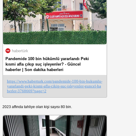
habertürk
Pandemide 100 bin hükümlü yararlandı Peki
kısmi afla çıkıp suç işleyenler? - Güncel
haberler | Son dakika haberleri
https://www.haberturk.com/pandemide-100-bin-hukumlu-
yararlandi-peki-kismi-afla-cikip-suc-isleyenler-guncel-ha
berler-3768669?page=2
2023 affında tahliye olan kişi sayısı 80 bin.