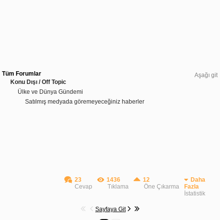
Tüm Forumlar
Aşağı git
Konu Dışı / Off Topic
Ülke ve Dünya Gündemi
Satılmış medyada göremeyeceğiniz haberler
23
1436
12
Daha
Cevap
Tıklama
Öne Çıkarma
Fazla
İstatistik
Sayfaya Git