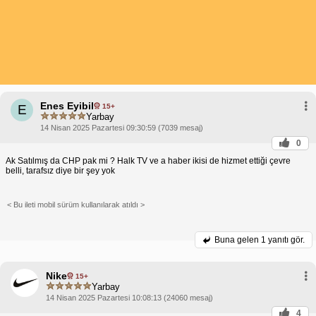
Enes Eyibil
15+
E
Yarbay
14 Nisan 2025 Pazartesi 09:30:59 (7039 mesaj)
0
Ak Satılmış da CHP pak mi ? Halk TV ve a haber ikisi de hizmet ettiği çevre
belli, tarafsız diye bir şey yok
< Bu ileti mobil sürüm kullanılarak atıldı >
Buna gelen
1 yanıtı gör.
Nike
15+
Yarbay
14 Nisan 2025 Pazartesi 10:08:13 (24060 mesaj)
4