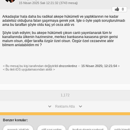
15 Nisan 2025 Salı 12:21:32 (3743 mesaj)
0
Arkadaşlar hala daha bu radikal akepe hükümeti ve yaptıklarının ne kadar
adaletsiz olduğuna falan şaşırmaya gerek yok. İşte o öyle yaptı soruşturulmadı
ama bu taraftan şöyle oldu kaç yıl ceza aldı vs
Şöyle izah ediyim; bu akepe hükümeti çıksın canlı yayınlanarak tüm tv
kanallarında ülkenin hazinesine, merkez bankasına kasasına girsin gerisi
malum olsun, diğer tarafta özgür özel olsun. Özgür özel cezaevine atılır
bilmem anlatabildim mi ?
< Bu mesaj bu kişi tarafından değiştirildi
dnzcnkrdnz
--
15 Nisan 2025; 12:21:54
>
< Bu ileti iOS uygulamasından atıldı >
1,172
Reklamı Atla
Benzer konular:
gerçek atatürk
elif can yetim
tayfun demir serbest
erlik kimdi