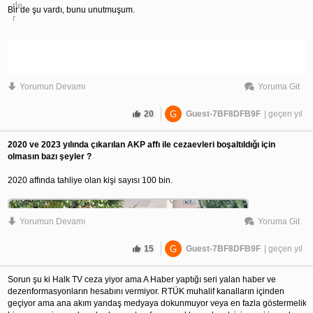
Bir de şu vardı, bunu unutmuşum.
Yorumun Devamı
Yoruma Git
20
G
Guest-7BF8DFB9F
| geçen yıl
2020 ve 2023 yılında çıkarılan AKP affı ile cezaevleri boşaltıldığı için 
olmasın bazı şeyler ?
2020 affında tahliye olan kişi sayısı 100 bin.
Yorumun Devamı
Yoruma Git
15
G
Guest-7BF8DFB9F
| geçen yıl
Sorun şu ki Halk TV ceza yiyor ama A Haber yaptığı seri yalan haber ve 
dezenformasyonların hesabını vermiyor. RTÜK muhalif kanalların içinden 
geçiyor ama ana akım yandaş medyaya dokunmuyor veya en fazla göstermelik 