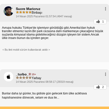
Sucre Maricruz
Binbaşı
14 Nisan 2025 Pazartesi 01:57:54 (4947 mesaj)
1
Avrupa hukuku Türkiye'de işlemiyor görüldüğü gibi.Amerika'dan hukuk
transfer etmemiz lazım.Bir park cezasına dahi mahkemeye çıkacağınız büyük
suçlarda kimyasal idama gidebileceğiniz düzgün işleyen bir sistem.Ancak
ülke insanı bunun da içinden geçer.
< Bu ileti mobil sürüm kullanılarak atıldı >
_turbo_
15+
Yarbay
14 Nisan 2025 Pazartesi 08:58:17 (29319 mesaj)
2
Bunlar daha iyi günler, bu gidisle gün gelecek tüm ülke acikhava
hapishanesine dönecek, selam ve dua ile...