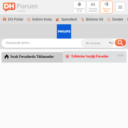
Uygulama
Teknoloji
Giriş ve
ile Aç
Haberleri
Kayıt
DH Portal
İndirim Kodu
Speedtest
Bölüme Git
Destek
Gizle
Editörün Seçtiği Fırsatlar
Sıcak Fırsatlarda Tıklananlar