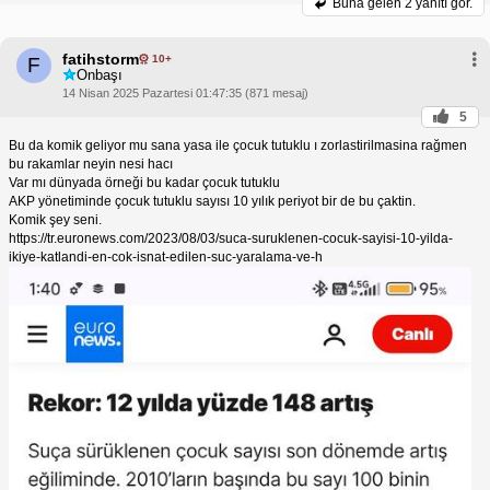
Buna gelen
2 yanıtı gör.
fatihstorm
10+
F
Onbaşı
14 Nisan 2025 Pazartesi 01:47:35 (871 mesaj)
5
Bu da komik geliyor mu sana yasa ile çocuk tutuklu ı zorlastirilmasina rağmen
bu rakamlar neyin nesi hacı
Var mı dünyada örneği bu kadar çocuk tutuklu
AKP yönetiminde çocuk tutuklu sayısı 10 yılık periyot bir de bu çaktin.
Komik şey seni.
https://tr.euronews.com/2023/08/03/suca-suruklenen-cocuk-sayisi-10-yilda-
ikiye-katlandi-en-cok-isnat-edilen-suc-yaralama-ve-h