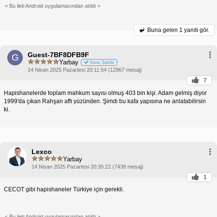
< Bu ileti Android uygulamasından atıldı >
Buna gelen
1 yanıtı gör.
Guest-7BF8DFB9F
G
Yarbay
Konu Sahibi
14 Nisan 2025 Pazartesi 20:11:54 (12967 mesaj)
7
Hapishanelerde toplam mahkum sayısı olmuş 403 bin kişi. Adam gelmiş diyor
1999'da çıkan Rahşan affı yüzünden. Şimdi bu kafa yapısına ne anlatabilirsin
ki.
Lexco
Yarbay
14 Nisan 2025 Pazartesi 20:35:22 (7438 mesaj)
1
CECOT gibi hapishaneler Türkiye için gerekli.
< Bu ileti Android uygulamasından atıldı >