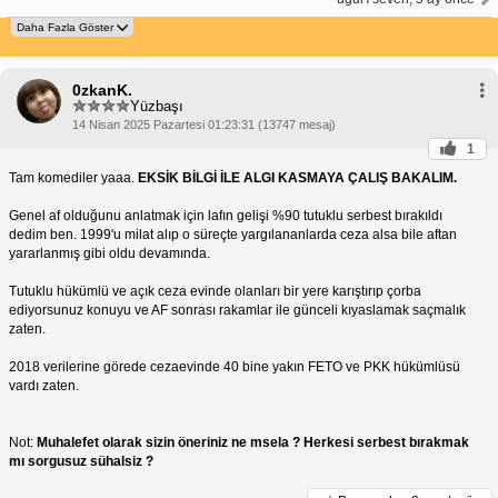
0zkanK.
Yüzbaşı
14 Nisan 2025 Pazartesi 01:23:31 (13747 mesaj)
1
Tam komediler yaaa.
EKSİK BİLGİ İLE ALGI KASMAYA ÇALIŞ BAKALIM.
Genel af olduğunu anlatmak için lafın gelişi %90 tutuklu serbest bırakıldı
dedim ben. 1999'u milat alıp o süreçte yargılananlarda ceza alsa bile aftan
yararlanmış gibi oldu devamında.
Tutuklu hükümlü ve açık ceza evinde olanları bir yere karıştırıp çorba
ediyorsunuz konuyu ve AF sonrası rakamlar ile günceli kıyaslamak saçmalık
zaten.
2018 verilerine görede cezaevinde 40 bine yakın FETO ve PKK hükümlüsü
vardı zaten.
Not:
Muhalefet olarak sizin öneriniz ne msela ? Herkesi serbest bırakmak
mı sorgusuz sühalsiz ?