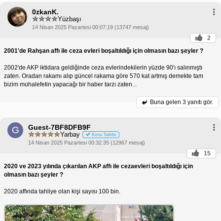
ekonomim
0zkanK.
Yüzbaşı
İnfaz Yasası çıktı, cezaevleri boşaldı
14 Nisan 2025 Pazartesi 00:07:19 (13747 mesaj)
2
https://www.ekonomim.com/gundem/infaz-yasasi-cikti-ce
zaevleri-bosaldi-haberi-712508
2001'de Rahşan affı ile ceza evleri boşaltıldığı için olmasın bazı şeyler ?
2002'de AKP iktidara geldiğinde ceza evlerindekilerin yüzde 90'ı salınmıştı
zaten. Oradan rakamı alıp güncel rakama göre 570 kat artmış demekte tam
bizim muhalefetin yapacağı bir haber tarzı zaten...
Alıntı 
metni: 
2002'de AKP iktidara geldiğinde cezaevlerinin %90'ı salınmıştı zaten.
Buna gelen
3 yanıtı gör.
%90 işkembeden sallama oranı.  
Guest-7BF8DFB9F
G
Yarbay
Konu Sahibi
14 Nisan 2025 Pazartesi 00:32:35 (12967 mesaj)
15
2020 ve 2023 yılında çıkarılan AKP affı ile cezaevleri boşaltıldığı için
olmasın bazı şeyler ?
2020 affında tahliye olan kişi sayısı 100 bin.