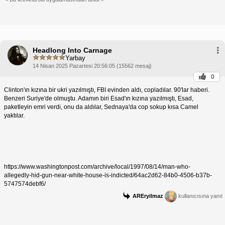
Headlong Into Carnage
Yarbay
14 Nisan 2025 Pazartesi 20:56:05 (15562 mesaj)
0
Clinton'ın kızına bir ukri yazılmıştı, FBI evinden aldı, copladılar. 90'lar haberi.
Benzeri Suriye'de olmuştu. Adamın biri Esad'ın kızına yazılmıştı, Esad,
paketleyin emri verdi, onu da aldılar, Sednaya'da cop sokup kısa Camel
yaktılar.
https://www.washingtonpost.com/archive/local/1997/08/14/man-who-
allegedly-hid-gun-near-white-house-is-indicted/64ac2d62-84b0-4506-b37b-
5747574debf6/
AREryilmaz
kullanıcısına yanıt