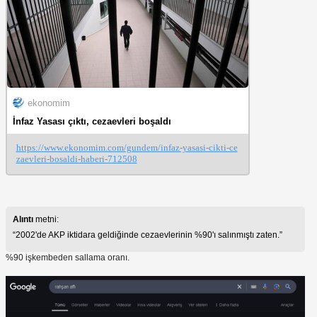
ekonomim
İnfaz Yasası çıktı, cezaevleri boşaldı
https://www.ekonomim.com/gundem/infaz-yasasi-cikti-ce
zaevleri-bosaldi-haberi-712508
Alıntı
metni:
2002'de AKP iktidara geldiğinde cezaevlerinin %90'ı salınmıştı zaten.
%90 işkembeden sallama oranı.