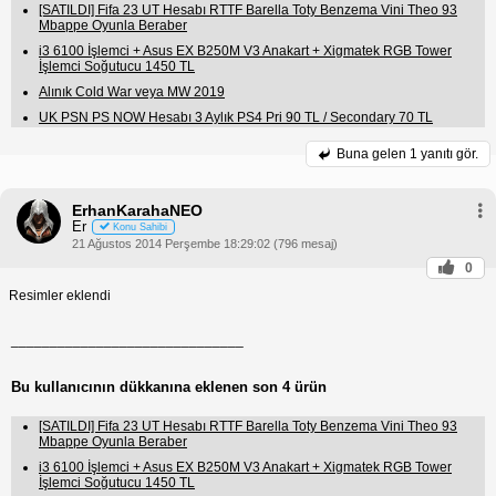
[SATILDI] Fifa 23 UT Hesabı RTTF Barella Toty Benzema Vini Theo 93
Mbappe Oyunla Beraber
i3 6100 İşlemci + Asus EX B250M V3 Anakart + Xigmatek RGB Tower
İşlemci Soğutucu 1450 TL
Alınık Cold War veya MW 2019
UK PSN PS NOW Hesabı 3 Aylık PS4 Pri 90 TL / Secondary 70 TL
Buna gelen
1 yanıtı gör.
ErhanKarahaNEO
Er
Konu Sahibi
21 Ağustos 2014 Perşembe 18:29:02 (796 mesaj)
0
Resimler eklendi
______________________________
Bu kullanıcının dükkanına eklenen son 4 ürün
[SATILDI] Fifa 23 UT Hesabı RTTF Barella Toty Benzema Vini Theo 93
Mbappe Oyunla Beraber
i3 6100 İşlemci + Asus EX B250M V3 Anakart + Xigmatek RGB Tower
İşlemci Soğutucu 1450 TL