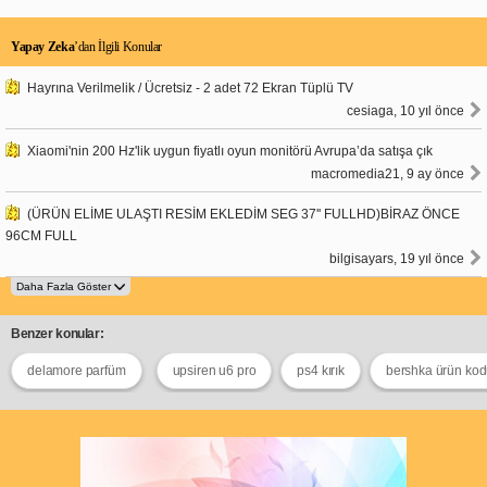
Yapay Zeka
’dan İlgili Konular
Hayrına Verilmelik / Ücretsiz - 2 adet 72 Ekran Tüplü TV
cesiaga, 10 yıl önce
Xiaomi'nin 200 Hz'lik uygun fiyatlı oyun monitörü Avrupa’da satışa çık
macromedia21, 9 ay önce
(ÜRÜN ELİME ULAŞTI RESİM EKLEDİM SEG 37'' FULLHD)BİRAZ ÖNCE
96CM FULL
bilgisayars, 19 yıl önce
Benzer konular:
delamore parfüm
upsiren u6 pro
ps4 kırık
bershka ürün ko