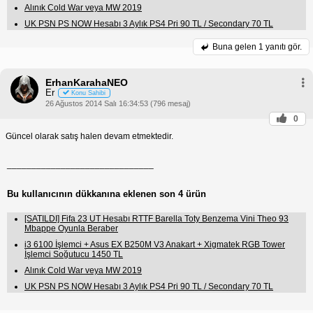
Alınık Cold War veya MW 2019
UK PSN PS NOW Hesabı 3 Aylık PS4 Pri 90 TL / Secondary 70 TL
Buna gelen
1 yanıtı gör.
ErhanKarahaNEO
Er
Konu Sahibi
26 Ağustos 2014 Salı 16:34:53 (796 mesaj)
0
Güncel olarak satış halen devam etmektedir.
______________________________
Bu kullanıcının dükkanına eklenen son 4 ürün
[SATILDI] Fifa 23 UT Hesabı RTTF Barella Toty Benzema Vini Theo 93
Mbappe Oyunla Beraber
i3 6100 İşlemci + Asus EX B250M V3 Anakart + Xigmatek RGB Tower
İşlemci Soğutucu 1450 TL
Alınık Cold War veya MW 2019
UK PSN PS NOW Hesabı 3 Aylık PS4 Pri 90 TL / Secondary 70 TL