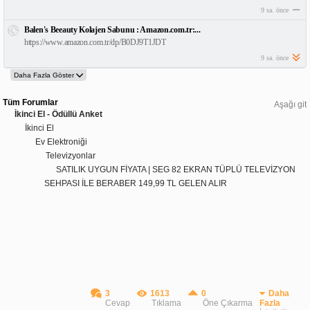
9 sa. önce
Balen's Beeauty Kolajen Sabunu : Amazon.com.tr:...
https://www.amazon.com.tr/dp/B0DJ9T1JDT
9 sa. önce
Tüm Forumlar
Aşağı git
İkinci El - Ödüllü Anket
İkinci El
Ev Elektroniği
Televizyonlar
SATILIK UYGUN FİYATA | SEG 82 EKRAN TÜPLÜ TELEVİZYON
SEHPASI İLE BERABER 149,99 TL GELEN ALIR
3
1613
0
Daha
Cevap
Tıklama
Öne Çıkarma
Fazla