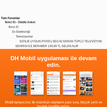
Tüm Forumlar
İkinci El - Ödüllü Anket
İkinci El
Ev Elektroniği
Televizyonlar
SATILIK UYGUN FİYATA | SEG 82 EKRAN TÜPLÜ TELEVİZYON
SEHPASI İLE BERABER 149,99 TL GELEN ALIR
DH Mobil uygulaması ile devam
edin.
Mobil tarayıcınız ile mümkün olanların yanı sıra, birçok yeni ve
faydalı özelliğe erişin.