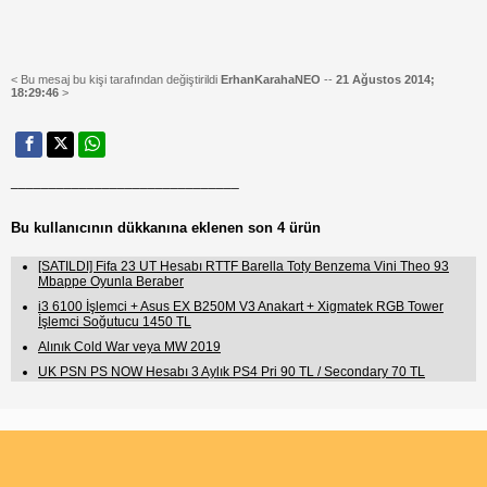
< Bu mesaj bu kişi tarafından değiştirildi
ErhanKarahaNEO
--
21 Ağustos 2014;
18:29:46
>
______________________________
Bu kullanıcının dükkanına eklenen son 4 ürün
[SATILDI] Fifa 23 UT Hesabı RTTF Barella Toty Benzema Vini Theo 93
Mbappe Oyunla Beraber
i3 6100 İşlemci + Asus EX B250M V3 Anakart + Xigmatek RGB Tower
İşlemci Soğutucu 1450 TL
Alınık Cold War veya MW 2019
UK PSN PS NOW Hesabı 3 Aylık PS4 Pri 90 TL / Secondary 70 TL