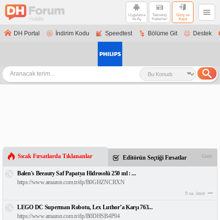
Uygulama
Teknoloji
Giriş ve
ile Aç
Haberleri
Kayıt
DH Portal
İndirim Kodu
Speedtest
Bölüme Git
Destek
Sıcak Fırsatlarda Tıklananlar
Gizle
Editörün Seçtiği Fırsatlar
Balen's Beeauty Saf Papatya Hidrosolü 250 ml : ...
https://www.amazon.com.tr/dp/B0GHZNCRXN
9 sa. önce
LEGO DC Superman Robotu, Lex Luthor’a Karşı 763...
https://www.amazon.com.tr/dp/B0DHSB4P94