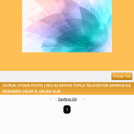
Cevap Yaz
SATILIK UYGUN FİYATA | SEG 82 EKRAN TÜPLÜ TELEVİZYON SEHPASI İLE
BERABER 149,99 TL GELEN ALIR
Sayfaya Git
1