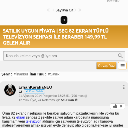
İstatistik
Sayfaya Git
1
SATILIK UYGUN FİYATA | SEG 82 EKRAN TÜPLÜ
TELEVİZYON SEHPASI İLE BERABER 149,99 TL
GELEN ALIR
Cevap Yaz
Şehir :
#İstanbul
İlan Türü :
#Satılık
ErhanKarahaNEO
Er
Konu Sahibi
21 Ağustos 2014 Perşembe 18:23:51 (796 mesaj)
12 Yıllık Üye, 24 Referans için
5/5 Puan
0
Ürün 82 ekrandır sehpası ile beraber satıyorum pazarlık kesinlikle yoktur bu
fiyata 72
ekran
sehpasız şekilde satıyor adam kargosuna margosuna
karışmam yeni
televizyon
aldığım için satıyorum televizyon ağır kargoya
malesef veremem almak isteyen evde deneyip alıp gidebilir.Herkese iyi günler