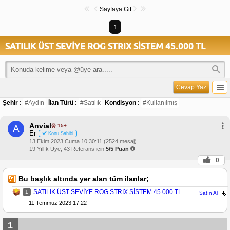
Sayfaya Git
1
SATILIK ÜST SEVİYE ROG STRIX SİSTEM 45.000 TL
Cevap Yaz
Şehir :
#Aydın
İlan Türü :
#Satılık
Kondisyon :
#Kullanılmış
Anvial
15+
A
Er
Konu Sahibi
13 Ekim 2023 Cuma 10:30:11 (2524 mesaj)
19 Yıllık Üye, 43 Referans için
5/5 Puan
0
Bu başlık altında yer alan tüm ilanlar;
SATILIK ÜST SEVİYE ROG STRIX SİSTEM 45.000 TL
1
Satın Al
11 Temmuz 2023 17:22
1