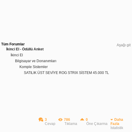
Tüm Forumlar
Aşağı git
İkinci El - Ödüllü Anket
İkinci El
Bilgisayar ve Donanımları
Komple Sistemler
SATILIK ÜST SEVİYE ROG STRIX SİSTEM 45.000 TL
3
786
0
Daha
Cevap
Tıklama
Öne Çıkarma
Fazla
İstatistik