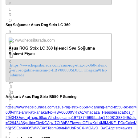
Sıvı Soğutma: Asus Rog Strix LC 360
www.hepsiburada.com
Asus ROG Strix LC 360 İşlemci Sıvı Soğutma
Sistemi Fiyatı
https://www.hepsiburada.com/asus-rog-strix-lc-360-islemc
i-sivi-sogutma-sistemi-p-HBV00000SDCCF?magaza=Hep
siburada
Anakart: Asus Rog Strix B550-F Gaming
https://www.hepsiburada.com/asus-rog-strix-b550-f-gaming-amd-b550-oc-ddr4
600-mhz-am4-atx-anakart-p-HBV00000VRYA1?magaza=Hepsiburada&ds_rl=
294343&wt_gl=cpc.68xx-All.shop.camp19718746995adgr149081388649&ds_r
=1294343&gclid=CjwKCAjw-7OlBhB8EiwAnoOEkwKxL4MlMzlKE_POuCakvM
h5c5SEspXkOSWKV3X5Tebm9t4n4MUsRoCX-MQAvD_BwE&gclsrc=aw.ds