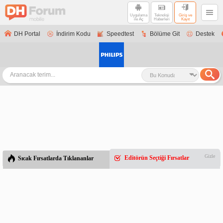
Uygulama
Teknoloji
Giriş ve
ile Aç
Haberleri
Kayıt
DH Portal
İndirim Kodu
Speedtest
Bölüme Git
Destek
Gizle
Editörün Seçtiği Fırsatlar
Sıcak Fırsatlarda Tıklananlar