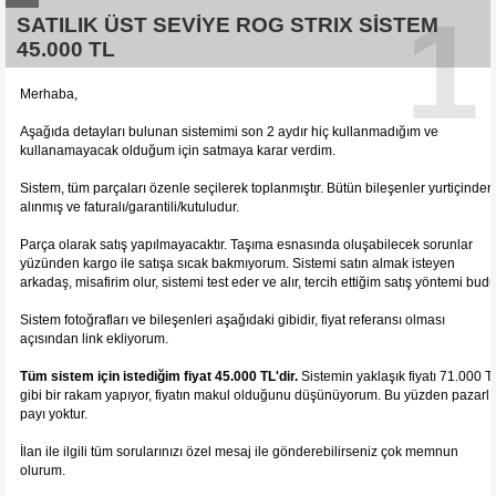
1
SATILIK ÜST SEVİYE ROG STRIX SİSTEM
45.000 TL
Merhaba,
Aşağıda detayları bulunan sistemimi son 2 aydır hiç kullanmadığım ve
kullanamayacak olduğum için satmaya karar verdim.
Sistem, tüm parçaları özenle seçilerek toplanmıştır. Bütün bileşenler yurtiçinden
alınmış ve faturalı/garantili/kutuludur.
Parça olarak satış yapılmayacaktır. Taşıma esnasında oluşabilecek sorunlar
yüzünden kargo ile satışa sıcak bakmıyorum. Sistemi satın almak isteyen
arkadaş, misafirim olur, sistemi test eder ve alır, tercih ettiğim satış yöntemi budu
Sistem fotoğrafları ve bileşenleri aşağıdaki gibidir, fiyat referansı olması
açısından link ekliyorum.
Tüm sistem için istediğim fiyat 45.000 TL'dir.
Sistemin yaklaşık fiyatı 71.000 T
gibi bir rakam yapıyor, fiyatın makul olduğunu düşünüyorum. Bu yüzden pazarlı
payı yoktur.
İlan ile ilgili tüm sorularınızı özel mesaj ile gönderebilirseniz çok memnun
olurum.