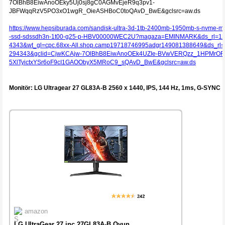
7OlBhB8EiwAnoOEky5Uj0sj8gC0AGMvEjeR9q3pv1-
JBFWqqRzV5PO3xO1wgR_OieASHBoC0toQAvD_BwE&gclsrc=aw.ds
https://www.hepsiburada.com/sandisk-ultra-3d-1tb-2400mb-1950mb-s-nvme-m
-ssd-sdssdh3n-1t00-g25-p-HBV00000WEC2U?magaza=EMINMARK&ds_rl=1
4343&wt_gl=cpc.68xx-All.shop.camp19718746995adgr149081388649&ds_rl=
294343&gclid=CjwKCAjw-7OlBhB8EiwAnoOEk4UZIe-BVwVERQzz_1HPMrOR
5XlTyictxYSr6oF9cI1GAOObyX5MRoC9_sQAvD_BwE&gclsrc=aw.ds
Monitör: LG Ultragear 27 GL83A-B 2560 x 1440, IPS, 144 Hz, 1ms, G-SYNC
amazon
LG UltraGear 27 inç 27GL83A-B Oyun