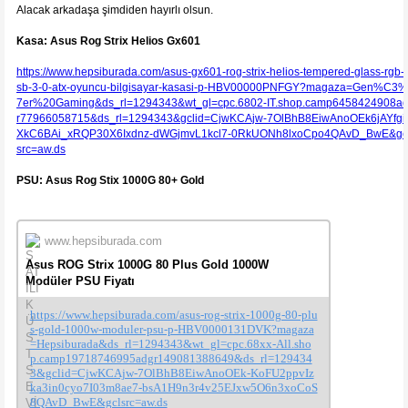
Alacak arkadaşa şimdiden hayırlı olsun.
Kasa: Asus Rog Strix Helios Gx601
https://www.hepsiburada.com/asus-gx601-rog-strix-helios-tempered-glass-rgb-
sb-3-0-atx-oyuncu-bilgisayar-kasasi-p-HBV00000PNFGY?magaza=Gen%C3
7er%20Gaming&ds_rl=1294343&wt_gl=cpc.6802-IT.shop.camp6458424908a
r77966058715&ds_rl=1294343&gclid=CjwKCAjw-7OlBhB8EiwAnoOEk6jAYfgi
XkC6BAi_xRQP30X6Ixdnz-dWGjmvL1kcl7-0RkUONh8lxoCpo4QAvD_BwE&gc
src=aw.ds
PSU: Asus Rog Stix 1000G 80+ Gold
www.hepsiburada.com
Asus ROG Strix 1000G 80 Plus Gold 1000W
Modüler PSU Fiyatı
https://www.hepsiburada.com/asus-rog-strix-1000g-80-plu
s-gold-1000w-moduler-psu-p-HBV0000131DVK?magaza
=Hepsiburada&ds_rl=1294343&wt_gl=cpc.68xx-All.sho
p.camp19718746995adgr149081388649&ds_rl=129434
3&gclid=CjwKCAjw-7OlBhB8EiwAnoOEk-KoFU2ppvIz
ka3in0cyo7I03m8ae7-bsA1H9n3r4v25EJxw5O6n3xoCoS
8QAvD_BwE&gclsrc=aw.ds