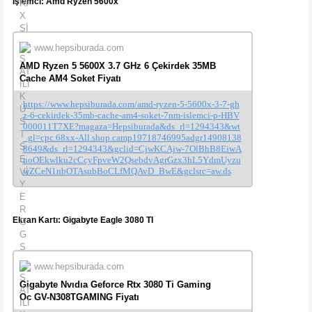
İşlemci: Amd Ryzen 5600x
www.hepsiburada.com
AMD Ryzen 5 5600X 3.7 GHz 6 Çekirdek 35MB
Cache AM4 Soket Fiyatı
https://www.hepsiburada.com/amd-ryzen-5-5600x-3-7-gh
z-6-cekirdek-35mb-cache-am4-soket-7nm-islemci-p-HBV
000011T7XE?magaza=Hepsiburada&ds_rl=1294343&wt
_gl=cpc.68xx-All.shop.camp19718746995adgr14908138
8649&ds_rl=1294343&gclid=CjwKCAjw-7OlBhB8EiwA
noOEkwlku2cCcyFpveW2QsebdvAgrGzx3hL5YdmUyzu
wZCeN1nbOTAsubBoCLfMQAvD_BwE&gclsrc=aw.ds
Ekran Kartı: Gigabyte Eagle 3080 TI
www.hepsiburada.com
Gigabyte Nvıdıa Geforce Rtx 3080 Ti Gaming
Oc GV-N308TGAMING Fiyatı