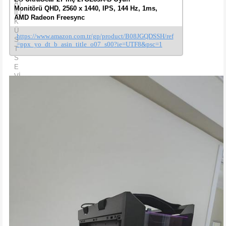
Monitörü QHD, 2560 x 1440, IPS, 144 Hz, 1ms,
AMD Radeon Freesync
https://www.amazon.com.tr/gp/product/B08JGQDSSH/ref
=ppx_yo_dt_b_asin_title_o07_s00?ie=UTF8&psc=1