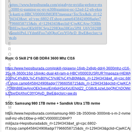
https://www.hepsiburada.com/gigabyte-nvidia-geforce-rtx
-3080-ti-gaming-oc-gv-n308tgaming-oc-12gd-12-gb-ekra
n-karti-p-HBCV00000JMOF8?magaza=TecTex&ds_rl=12
94343&wt_gl=cpc.6802-IT.shop.camp6458424908adgr7
7966058715&ds_rl=1294343&gclid=CjwKCAjw-7OlBh
B8EiwAnoOEk9F8CSrjz229IOtm3HGtx5PH_U6V592H8
GmnblPnL1Ydm6Foo7s0QhoCeoYQAvD_BwE&gclsrc=a
w.ds
Ram: G Skill 2*8 GB DDR4 3600 Mhz Cl16
https://www.hepsiburada.com/gskill-ripjawsv-16gb-2x8gb-ddr4-3600mhz-cl16-1
35v-f4-3600c16d-16gvkc-dual-kit-ram-p-HBCV00003USRUR?magaza=HEM
20B%C4%B0L%C4%B0%C5%9E%C4%B0M&ds_rl=1294343&wt_gl=cpc.680
-IT.shop.camp6458424908adgr77966058715&ds_rl=1294343&gclid=CjwKCA
-7OlBhB8EiwAnoOEk3veulEm6pHSqXxUEhptZ2_CG8ctLpzwLbpQNChDOWd
sJ2bxrDpXhoC0tYQAvD_BwE&gclsrc=aw.ds
SSD: Samsung 980 1TB nvme + Sandisk Ultra 1TB nvme
https://www.hepsiburada.com/samsung-980-1tb-3500mb-3000mb-s-m-2-nvme-
ssd-mz-v8v1t0bw-p-HBCV000001D8HP?
magaza=Hepsiburada&ds_rl=1294343&wt_gl=cpc.6802-
IT.shop.camp6458424908adgr77966058715&ds_rl=1294343&gclid=CjwKCAj