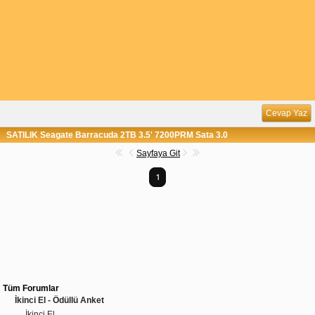
Cevap Yaz
SATILIK Seagate Barracuda 2TB 3.5' 7200PRM Sata 3.0
Sayfaya Git
1
Tüm Forumlar
İkinci El - Ödüllü Anket
İkinci El