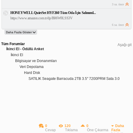
3 sa. önce
HONEYWELL QuietSet HYF260 Tüm Oda İçin Salınıml...
https://www.amazon.com.tr/dp/B06W9LSS3V
6 sa. önce
Tüm Forumlar
Aşağı git
İkinci El - Ödüllü Anket
İkinci El
Bilgisayar ve Donanımları
Veri Depolama
Hard Disk
SATILIK Seagate Barracuda 2TB 3.5" 7200PRM Sata 3.0
0
120
0
Daha
Cevap
Tıklama
Öne Çıkarma
Fazla