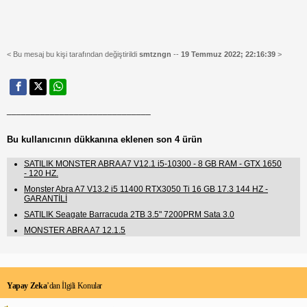
< Bu mesaj bu kişi tarafından değiştirildi
smtzngn
--
19 Temmuz 2022; 22:16:39
>
______________________________
Bu kullanıcının dükkanına eklenen son 4 ürün
SATILIK MONSTER ABRA A7 V12.1 i5-10300 - 8 GB RAM - GTX 1650
- 120 HZ.
Monster Abra A7 V13.2 i5 11400 RTX3050 Ti 16 GB 17.3 144 HZ -
GARANTİLİ
SATILIK Seagate Barracuda 2TB 3.5" 7200PRM Sata 3.0
MONSTER ABRA A7 12.1.5
Yapay Zeka
’dan İlgili Konular