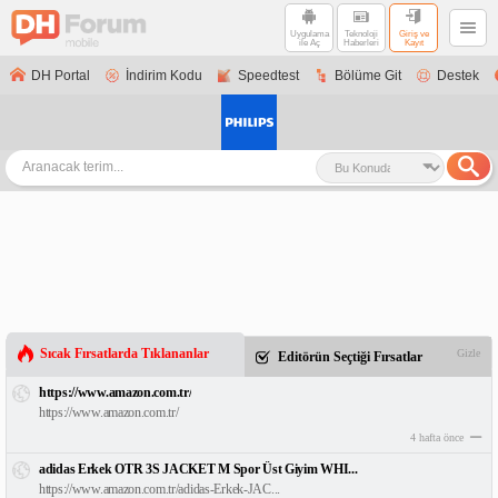
Uygulama
Teknoloji
Giriş ve
ile Aç
Haberleri
Kayıt
DH Portal
İndirim Kodu
Speedtest
Bölüme Git
Destek
Sıcak Fırsatlarda Tıklananlar
Gizle
Editörün Seçtiği Fırsatlar
https://www.amazon.com.tr/
https://www.amazon.com.tr/
4 hafta önce
adidas Erkek OTR 3S JACKET M Spor Üst Giyim WHI...
https://www.amazon.com.tr/adidas-Erkek-JAC...