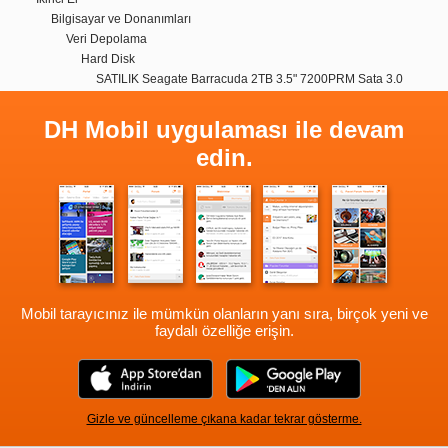
Bilgisayar ve Donanımları
Veri Depolama
Hard Disk
SATILIK Seagate Barracuda 2TB 3.5" 7200PRM Sata 3.0
DH Mobil uygulaması ile devam
edin.
Mobil tarayıcınız ile mümkün olanların yanı sıra, birçok yeni ve
faydalı özelliğe erişin.
Gizle ve güncelleme çıkana kadar tekrar gösterme.