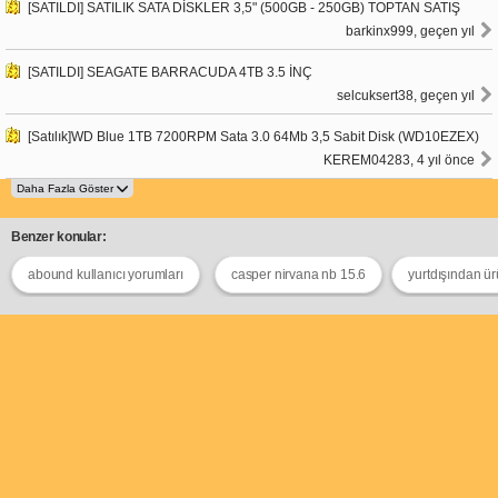
[SATILDI] SATILIK SATA DİSKLER 3,5" (500GB - 250GB) TOPTAN SATIŞ
barkinx999, geçen yıl
[SATILDI] SEAGATE BARRACUDA 4TB 3.5 İNÇ
selcuksert38, geçen yıl
[Satılık]WD Blue 1TB 7200RPM Sata 3.0 64Mb 3,5 Sabit Disk (WD10EZEX)
KEREM04283, 4 yıl önce
Benzer konular:
abound kullanıcı yorumları
casper nirvana nb 15.6
yurtdışından ü