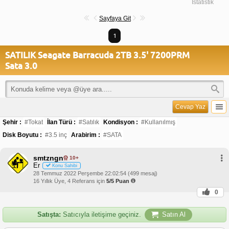
İstatistik
Sayfaya Git
1
SATILIK Seagate Barracuda 2TB 3.5' 7200PRM
Sata 3.0
Cevap Yaz
Şehir :
#Tokat
İlan Türü :
#Satılık
Kondisyon :
#Kullanılmış
Disk Boyutu :
#3.5 inç
Arabirim :
#SATA
smtzngn
10+
Er
Konu Sahibi
28 Temmuz 2022 Perşembe 22:02:54 (499 mesaj)
16 Yıllık Üye, 4 Referans için
5/5 Puan
0
Satışta:
Satıcıyla iletişime geçiniz.
Satın Al