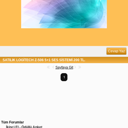
Cevap Yaz
SATILIK LOGİTECH Z-506 5+1 SES SİSTEMİ 200 TL.
Sayfaya Git
1
Tüm Forumlar
İkinci El - Ödüllü Anket