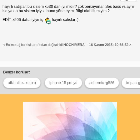
hayırlı satışlar, bu sistem x530 dan iyi midir? çok benziyorlar. Ses bass vs aynı
ise ya da bu sistem iyiyse buna yöneleyim. Bilgi alabilir miyim ?
EDİT: z506 daha iyiymiş
hayırlı satışlar :)
< Bu mesaj bu kişi tarafından değiştirildi
NOCHIMERA
--
16 Kasım 2015; 10:36:52
>
Benzer konular:
atk battle axe pro
iphone 15 pro yd
anbernic rg556
impact 