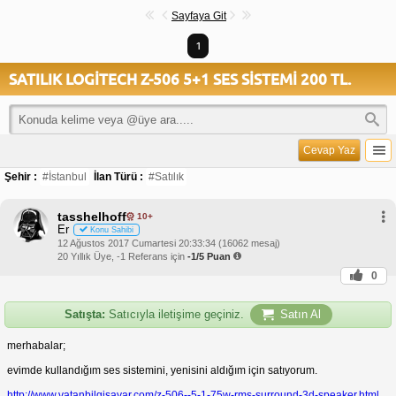
Sayfaya Git
1
SATILIK LOGİTECH Z-506 5+1 SES SİSTEMİ 200 TL.
Cevap Yaz
Şehir :
#İstanbul
İlan Türü :
#Satılık
tasshelhoff
10+
Er
Konu Sahibi
12 Ağustos 2017 Cumartesi 20:33:34 (16062 mesaj)
20 Yıllık Üye, -1 Referans için
-1/5 Puan
0
Satışta:
Satıcıyla iletişime geçiniz.
Satın Al
merhabalar;
evimde kullandığım ses sistemini, yenisini aldığım için satıyorum.
http://www.vatanbilgisayar.com/z-506--5-1-75w-rms-surround-3d-speaker.html