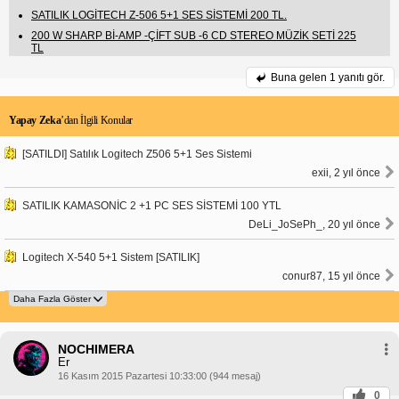
SATILIK LOGİTECH Z-506 5+1 SES SİSTEMİ 200 TL.
200 W SHARP Bİ-AMP -ÇİFT SUB -6 CD STEREO MÜZİK SETİ 225
TL
Buna gelen
1 yanıtı gör.
Yapay Zeka
’dan İlgili Konular
[SATILDI] Satılık Logitech Z506 5+1 Ses Sistemi
exii, 2 yıl önce
SATILIK KAMASONİC 2 +1 PC SES SİSTEMİ 100 YTL
DeLi_JoSePh_, 20 yıl önce
Logitech X-540 5+1 Sistem [SATILIK]
conur87, 15 yıl önce
NOCHIMERA
Er
16 Kasım 2015 Pazartesi 10:33:00 (944 mesaj)
0