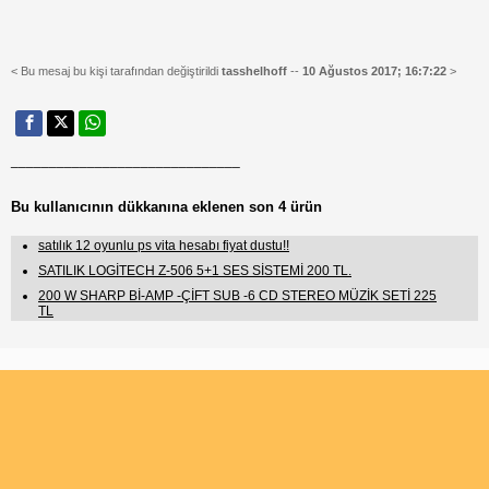
< Bu mesaj bu kişi tarafından değiştirildi
tasshelhoff
--
10 Ağustos 2017; 16:7:22
>
______________________________
Bu kullanıcının dükkanına eklenen son 4 ürün
satılık 12 oyunlu ps vita hesabı fiyat dustu!!
SATILIK LOGİTECH Z-506 5+1 SES SİSTEMİ 200 TL.
200 W SHARP Bİ-AMP -ÇİFT SUB -6 CD STEREO MÜZİK SETİ 225
TL