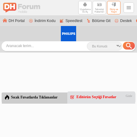
Uygulama
Teknoloji
Giriş ve
ile Aç
Haberleri
Kayıt
DH Portal
İndirim Kodu
Speedtest
Bölüme Git
Destek
Gizle
Editörün Seçtiği Fırsatlar
Sıcak Fırsatlarda Tıklananlar