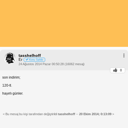
tasshelhoff
Er
Konu Sahibi
24 Ağustos 2014 Pazar 00:50:28 (16062 mesaj)
0
son indirim;
120-tl.
hayırlı günler.
< Bu mesaj bu kişi tarafından değiştirildi
tasshelhoff
--
20 Ekim 2014; 0:13:09
>
______________________________