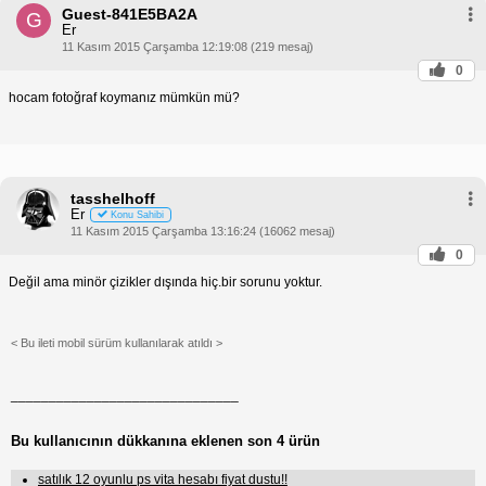
Guest-841E5BA2A
G
Er
11 Kasım 2015 Çarşamba 12:19:08 (219 mesaj)
0
hocam fotoğraf koymanız mümkün mü?
tasshelhoff
Er
Konu Sahibi
11 Kasım 2015 Çarşamba 13:16:24 (16062 mesaj)
0
Değil ama minör çizikler dışında hiç.bir sorunu yoktur.
< Bu ileti mobil sürüm kullanılarak atıldı >
______________________________
Bu kullanıcının dükkanına eklenen son 4 ürün
satılık 12 oyunlu ps vita hesabı fiyat dustu!!