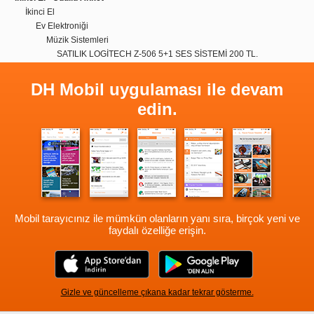
İkinci El
Ev Elektroniği
Müzik Sistemleri
SATILIK LOGİTECH Z-506 5+1 SES SİSTEMİ 200 TL.
DH Mobil uygulaması ile devam
edin.
Mobil tarayıcınız ile mümkün olanların yanı sıra, birçok yeni ve
faydalı özelliğe erişin.
Gizle ve güncelleme çıkana kadar tekrar gösterme.