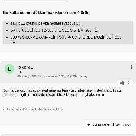
Bu kullanıcının dükkanına eklenen son 4 ürün
satılık 12 oyunlu ps vita hesabı fiyat dustu!!
SATILIK LOGİTECH Z-506 5+1 SES SİSTEMİ 200 TL.
200 W SHARP Bİ-AMP -ÇİFT SUB -6 CD STEREO MÜZİK SETİ 225
TL
lokord1
L
Er
15 Kasım 2014 Cumartesi 02:34:54 (596 mesaj)
0
Normalde kacmayacak fiyat ama su bim yuzunden suan istediginiz fiyata
mumkun degil :) Yerinizde olsam biraz beklerdim. Iyi aksamlar
< Bu ileti mobil sürüm kullanılarak atıldı >
Buna gelen
1 yanıtı gör.