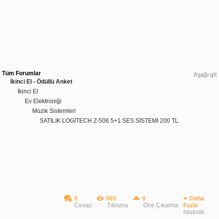
Tüm Forumlar
Aşağı git
İkinci El - Ödüllü Anket
İkinci El
Ev Elektroniği
Müzik Sistemleri
SATILIK LOGİTECH Z-506 5+1 SES SİSTEMİ 200 TL.
5
965
0
Daha
Cevap
Tıklama
Öne Çıkarma
Fazla
İstatistik