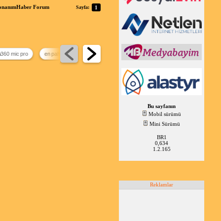
DonanımHaber Forum
Sayfa:
1
a360 mic pro
en pahalı mouse
16k televizyon
Bu sayfanın
Mobil sürümü
Mini Sürümü
BR1
0,634
1.2.165
Reklamlar