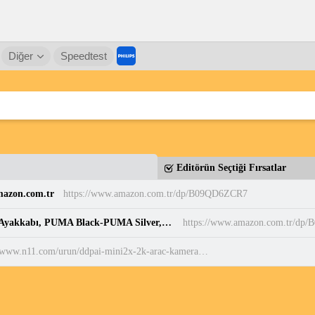
Diğer
Speedtest
Editörün Seçtiği Fırsatlar
Amazon.com.tr
https://www.amazon.com.tr/dp/B09QD6ZCR7
PUMA BELLA DONNA DayINight Kadın Spor Ayakkabı, PUMA Black-PUMA Silver, 35.5 : Amazon.com.tr: Moda
https://www.amazon.com.tr/dp
https://www.n11.com/urun/ddpai-mini2x-2k-arac-kamerasi-108287855?magaza=n11