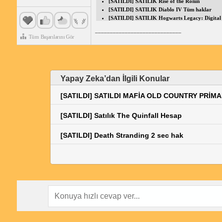
[SATILDI] SATILIK Rise of the Ronin
[SATILDI] SATILIK Diablo IV Tüm haklar
[SATILDI] SATILIK Hogwarts Legacy: Digital 
_____________________________
Tüm Başarılarını Gör
Yapay Zeka’dan İlgili Konular
[SATILDI] SATILDI MAFİA OLD COUNTRY PRİM
[SATILDI] Satılık The Quinfall Hesap
[SATILDI] Death Stranding 2 sec hak