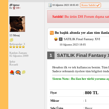
dFtiptoe
10 Ağustos 2023 18:05:43
Konu Sahibi
Er
10+
Satıldı!
Bu ürün DH Forum dışına satılm
Bu başlık altında yer alan tüm ilanla
13 Mesaj
SATILIK Final Fantasy XVI
1
Referanslar: 3
10 Ağustos 2023 18:05
Katılım Zamanı
1
SATILIK Final Fantasy 
02 Ağustos 2009
Şehir
Kocaeli
Hesabın ilk ve tek kullanıcısı benim. Tüm ha
Sadece referanslı üyelere tüm bilgileri önd
Sistem Notu : Bu ilan her türlü yoruma aç
800 TL
Fiyat
:
: 1
Miktar
: Hayır
Sıfır Ürün