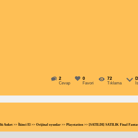
2
0
72
D
Cevap
Favori
Tıklama
İ
llü Anket
>>
İkinci El
>>
Orijinal oyunlar
>>
Playstation
>> [SATILDI] SATILIK Final Fanta