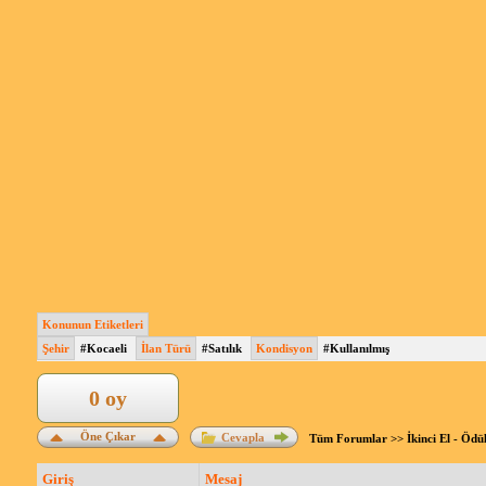
Konunun Etiketleri
Şehir
#Kocaeli
İlan Türü
#Satılık
Kondisyon
#Kullanılmış
0 oy
Öne Çıkar
Cevapla
Tüm Forumlar
>>
İkinci El - Ödü
Giriş
Mesaj