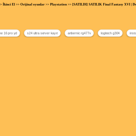
>
İkinci El
>>
Orijinal oyunlar
>>
Playstation
>> [SATILDI] SATILIK Final Fantasy XVI | 
ne 16 pro yd
s24 ultra server kayıt
anbernic rg477v
logitech g304
inst