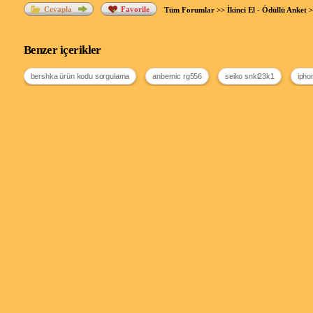
Cevapla
Favorile
Tüm Forumlar
>>
İkinci El - Ödüllü Anket
>
Benzer içerikler
bershka ürün kodu sorgulama
anbernic rg556
seiko snkl23k1
ipho