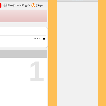
Mesaj Linkini Kopyala
Şikayet
Satın Al
1