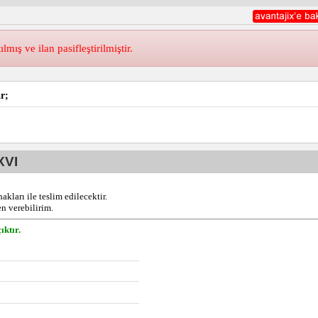
ış ve ilan pasifleştirilmiştir.
r;
XVI
kları ile teslim edilecektir. 
en verebilirim.
ıktır.