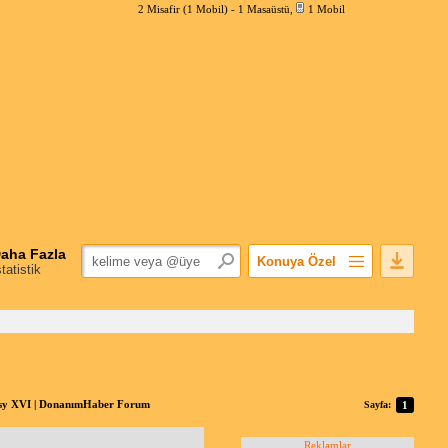
2 Misafir (1 Mobil) -
1 Masaüstü
,
1 Mobil
aha Fazla
Konuya Özel
statistik
Favorilerime Ekle
Konuyu Açandan
Popüler Mesajlar
Linkli Mesajlar
Yazdır
sy XVI | DonanımHaber Forum
Sayfa:
1
E-Posta Aboneliği
Konuyu Gizle
Reklamlar