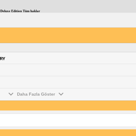
Deluxe Edition Tüm haklar
ARY
Daha Fazla Göster