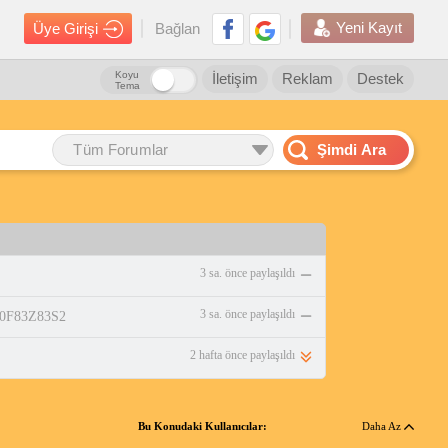
Yeni Kayıt
Üye Girişi
Bağlan
Koyu
İletişim
Reklam
Destek
Tema
Tüm Forumlar
Şimdi Ara
3 sa. önce paylaşıldı
3 sa. önce paylaşıldı
/B0F83Z83S2
2 hafta önce paylaşıldı
Bu Konudaki Kullanıcılar:
Daha Az